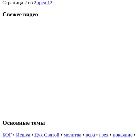
Страница 2 из 2
пред.
1
2
Свежее видео
Основные темы
БОГ
•
Иешуа
•
Дух Святой
•
молитва
•
вера
•
грех
•
покаяние
•