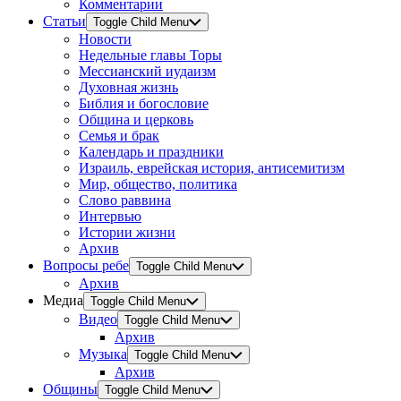
Комментарии
Статьи
Toggle Child Menu
Новости
Недельные главы Торы
Мессианский иудаизм
Духовная жизнь
Библия и богословие
Община и церковь
Семья и брак
Календарь и праздники
Израиль, еврейская история, антисемитизм
Мир, общество, политика
Слово раввина
Интервью
Истории жизни
Архив
Вопросы ребе
Toggle Child Menu
Архив
Медиа
Toggle Child Menu
Видео
Toggle Child Menu
Архив
Музыка
Toggle Child Menu
Архив
Общины
Toggle Child Menu