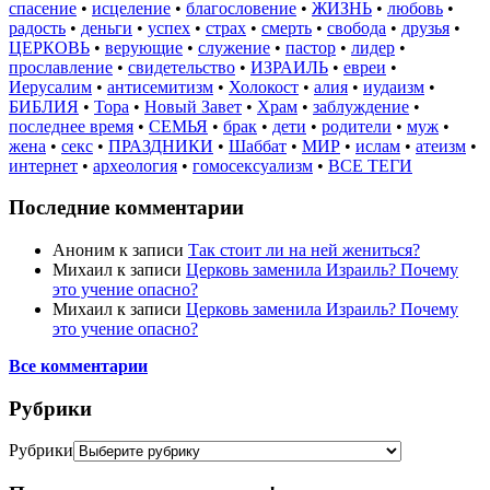
спасение
•
исцеление
•
благословение
•
ЖИЗНЬ
•
любовь
•
радость
•
деньги
•
успех
•
страх
•
смерть
•
свобода
•
друзья
•
ЦЕРКОВЬ
•
верующие
•
служение
•
пастор
•
лидер
•
прославление
•
свидетельство
•
ИЗРАИЛЬ
•
евреи
•
Иерусалим
•
антисемитизм
•
Холокост
•
алия
•
иудаизм
•
БИБЛИЯ
•
Тора
•
Новый Завет
•
Храм
•
заблуждение
•
последнее время
•
СЕМЬЯ
•
брак
•
дети
•
родители
•
муж
•
жена
•
секс
•
ПРАЗДНИКИ
•
Шаббат
•
МИР
•
ислам
•
атеизм
•
интернет
•
археология
•
гомосексуализм
•
ВСЕ ТЕГИ
Последние комментарии
Аноним
к записи
Так стоит ли на ней жениться?
Михаил
к записи
Церковь заменила Израиль? Почему
это учение опасно?
Михаил
к записи
Церковь заменила Израиль? Почему
это учение опасно?
Все комментарии
Рубрики
Рубрики