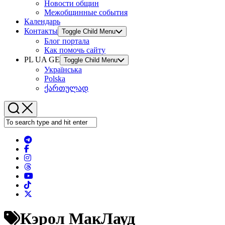
Новости общин
Межобщинные события
Календарь
Контакты
Toggle Child Menu
Блог портала
Как помочь сайту
PL UA GE
Toggle Child Menu
Українська
Polska
ქართულად
Кэрол МакЛауд