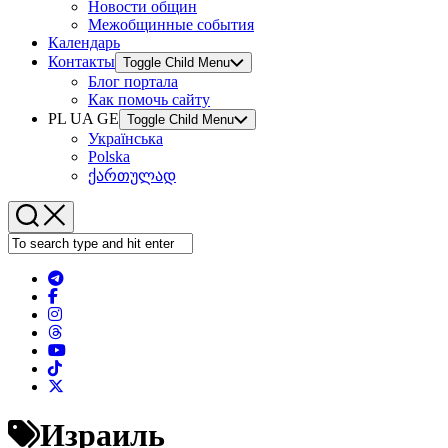
Новости общин
Межобщинные события
Календарь
Контакты
Toggle Child Menu
Блог портала
Как помочь сайту
PL UA GE
Toggle Child Menu
Українська
Polska
ქართულად
Израиль