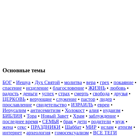
Основные темы
БОГ
•
Иешуа
•
Дух Святой
•
молитва
•
вера
•
грех
•
покаяние
•
спасение
•
исцеление
•
благословение
•
ЖИЗНЬ
•
любовь
•
радость
•
деньги
•
успех
•
страх
•
смерть
•
свобода
•
друзья
•
ЦЕРКОВЬ
•
верующие
•
служение
•
пастор
•
лидер
•
прославление
•
свидетельство
•
ИЗРАИЛЬ
•
евреи
•
Иерусалим
•
антисемитизм
•
Холокост
•
алия
•
иудаизм
•
БИБЛИЯ
•
Тора
•
Новый Завет
•
Храм
•
заблуждение
•
последнее время
•
СЕМЬЯ
•
брак
•
дети
•
родители
•
муж
•
жена
•
секс
•
ПРАЗДНИКИ
•
Шаббат
•
МИР
•
ислам
•
атеизм
•
интернет
•
археология
•
гомосексуализм
•
ВСЕ ТЕГИ