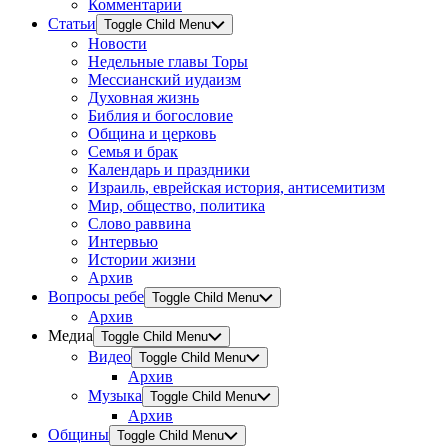
Комментарии
Статьи
Toggle Child Menu
Новости
Недельные главы Торы
Мессианский иудаизм
Духовная жизнь
Библия и богословие
Община и церковь
Семья и брак
Календарь и праздники
Израиль, еврейская история, антисемитизм
Мир, общество, политика
Слово раввина
Интервью
Истории жизни
Архив
Вопросы ребе
Toggle Child Menu
Архив
Медиа
Toggle Child Menu
Видео
Toggle Child Menu
Архив
Музыка
Toggle Child Menu
Архив
Общины
Toggle Child Menu