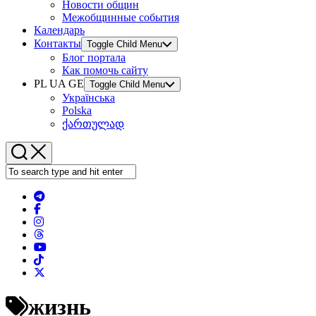
Новости общин
Межобщинные события
Календарь
Контакты
Toggle Child Menu
Блог портала
Как помочь сайту
PL UA GE
Toggle Child Menu
Українська
Polska
ქართულად
жизнь