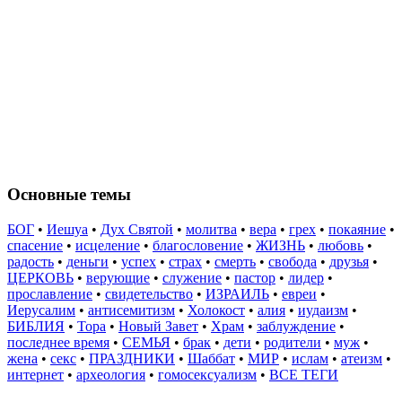
Основные темы
БОГ
•
Иешуа
•
Дух Святой
•
молитва
•
вера
•
грех
•
покаяние
•
спасение
•
исцеление
•
благословение
•
ЖИЗНЬ
•
любовь
•
радость
•
деньги
•
успех
•
страх
•
смерть
•
свобода
•
друзья
•
ЦЕРКОВЬ
•
верующие
•
служение
•
пастор
•
лидер
•
прославление
•
свидетельство
•
ИЗРАИЛЬ
•
евреи
•
Иерусалим
•
антисемитизм
•
Холокост
•
алия
•
иудаизм
•
БИБЛИЯ
•
Тора
•
Новый Завет
•
Храм
•
заблуждение
•
последнее время
•
СЕМЬЯ
•
брак
•
дети
•
родители
•
муж
•
жена
•
секс
•
ПРАЗДНИКИ
•
Шаббат
•
МИР
•
ислам
•
атеизм
•
интернет
•
археология
•
гомосексуализм
•
ВСЕ ТЕГИ