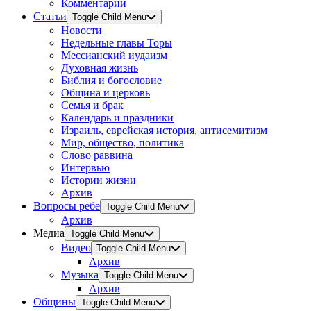
Комментарии
Статьи
Toggle Child Menu
Новости
Недельные главы Торы
Мессианский иудаизм
Духовная жизнь
Библия и богословие
Община и церковь
Семья и брак
Календарь и праздники
Израиль, еврейская история, антисемитизм
Мир, общество, политика
Слово раввина
Интервью
Истории жизни
Архив
Вопросы ребе
Toggle Child Menu
Архив
Медиа
Toggle Child Menu
Видео
Toggle Child Menu
Архив
Музыка
Toggle Child Menu
Архив
Общины
Toggle Child Menu