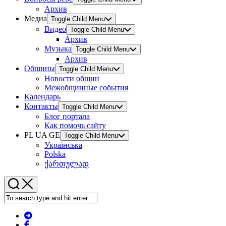
Архив
Медиа
Toggle Child Menu
Видео
Toggle Child Menu
Архив
Музыка
Toggle Child Menu
Архив
Общины
Toggle Child Menu
Новости общин
Межобщинные события
Календарь
Контакты
Toggle Child Menu
Блог портала
Как помочь сайту
PL UA GE
Toggle Child Menu
Українська
Polska
ქართულად