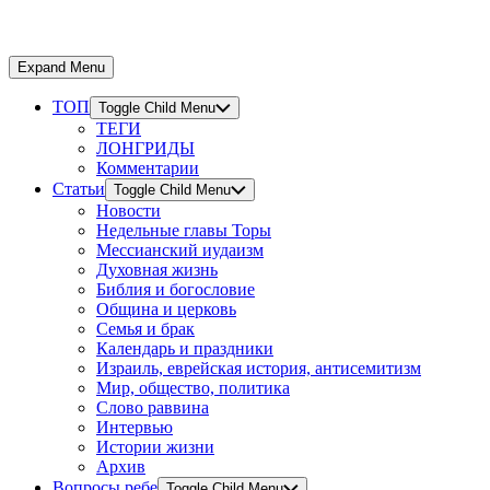
Expand Menu
ТОП
Toggle Child Menu
ТЕГИ
ЛОНГРИДЫ
Комментарии
Статьи
Toggle Child Menu
Новости
Недельные главы Торы
Мессианский иудаизм
Духовная жизнь
Библия и богословие
Община и церковь
Семья и брак
Календарь и праздники
Израиль, еврейская история, антисемитизм
Мир, общество, политика
Слово раввина
Интервью
Истории жизни
Архив
Вопросы ребе
Toggle Child Menu