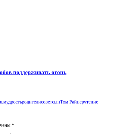
собов поддерживать огонь
вь
мудрость
родители
совет
сын
Том Райнер
чтение
ечены
*