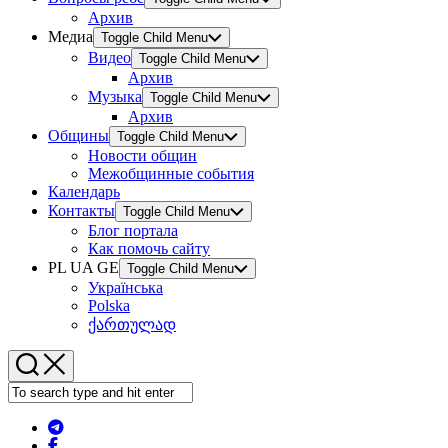
Архив
Медиа
Toggle Child Menu
Видео
Toggle Child Menu
Архив
Музыка
Toggle Child Menu
Архив
Общины
Toggle Child Menu
Новости общин
Межобщинные события
Календарь
Контакты
Toggle Child Menu
Блог портала
Как помочь сайту
PL UA GE
Toggle Child Menu
Українська
Polska
ქართულად