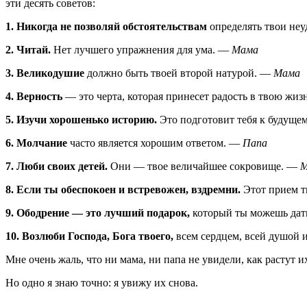
эти десять советов:
1. Никогда не позволяй обстоятельствам
определять твои неу
2. Читай.
Нет лучшего упражнения для ума. —
Мама
3. Великодушие
должно быть твоей второй натурой. —
Мама
4. Верность
— это черта, которая принесет радость в твою жи
5. Изучи хорошенько историю.
Это подготовит тебя к будуще
6. Молчание
часто является хорошим ответом. —
Папа
7. Люби своих детей.
Они — твое величайшее сокровище. —
М
8. Если ты обеспокоен и встревожен, вздремни.
Этот прием т
9. Ободрение — это лучший подарок,
который ты можешь дат
10. Возлюби Господа, Бога твоего,
всем сердцем, всей душой 
Мне очень жаль, что ни мама, ни папа не увидели, как растут 
Но одно я знаю точно: я увижу их снова.