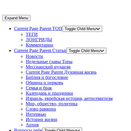
Expand Menu
Current Page Parent
ТОП
Toggle Child Menu
ТЕГИ
ЛОНГРИДЫ
Комментарии
Current Page Parent
Статьи
Toggle Child Menu
Новости
Недельные главы Торы
Мессианский иудаизм
Current Page Parent
Духовная жизнь
Библия и богословие
Община и церковь
Семья и брак
Календарь и праздники
Израиль, еврейская история, антисемитизм
Мир, общество, политика
Слово раввина
Интервью
Истории жизни
Архив
Вопросы ребе
Toggle Child Menu