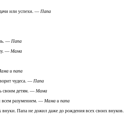
дачи или успехи. —
Папа
знь. —
Папа
му. —
Мама
ама и папа
ворит чудеса. —
Папа
ь своим детям. —
Мама
и всем разумением. —
Мама и папа
их внуки. Папа не дожил даже до рождения всех своих внуков.