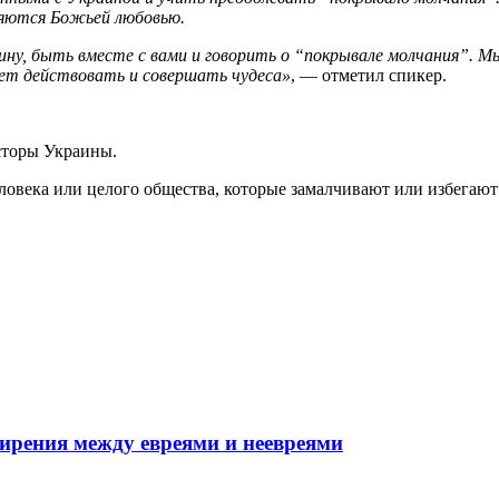
ляются Божьей любовью.
ину, быть вместе с вами и говорить о “покрывале молчания”. М
дет действовать и совершать чудеса»
, — отметил спикер.
сторы Украины.
ловека или целого общества, которые замалчивают или избега
мирения между евреями и неевреями