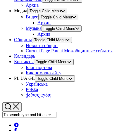
Архив
Медиа
Toggle Child Menu
Видео
Toggle Child Menu
Архив
Музыка
Toggle Child Menu
Архив
Общины
Toggle Child Menu
Новости общин
Current Page Parent
Межобщинные события
Календарь
Контакты
Toggle Child Menu
Блог портала
Как помочь сайту
PL UA GE
Toggle Child Menu
Українська
Polska
ქართულად