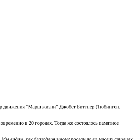
тор движения “Марш жизни” Джобст Биттнер (Тюбинген,
временно в 20 городах. Тогда же состоялось памятное
 Мы видим, как благодаря этому посланию во многих странах