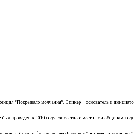
ференция “Покрывало молчания”. Спикер – основатель и инициа
был проведен в 2010 году совместно с местными общинами одно
нными с Украиной и учить преодолевать “покрывало молчания”.