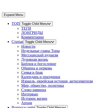
Expand Menu
ТОП
Toggle Child Menu
ТЕГИ
ЛОНГРИДЫ
Комментарии
Статьи
Toggle Child Menu
Новости
Недельные главы Торы
Мессианский иудаизм
Духовная жизнь
Библия и богословие
Община и церковь
Семья и брак
Календарь и праздники
Израиль, еврейская история, антисемитизм
Мир, общество, политика
Слово раввина
Интервью
Истории жизни
Архив
Вопросы ребе
Toggle Child Menu