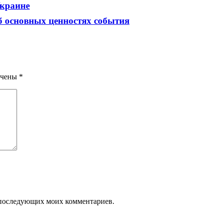
Украине
об основных ценностях события
ечены
*
ля последующих моих комментариев.