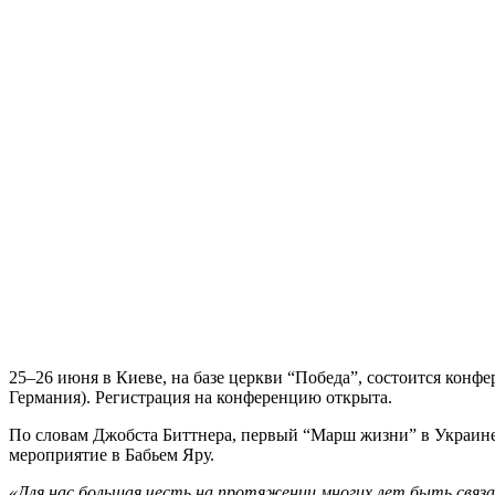
25–26 июня в Киеве, на базе церкви “Победа”, состоится кон
Германия). Регистрация на конференцию открыта.
По словам Джобста Биттнера, первый “Марш жизни” в Украине 
мероприятие в Бабьем Яру.
«Для нас большая честь на протяжении многих лет быть связа