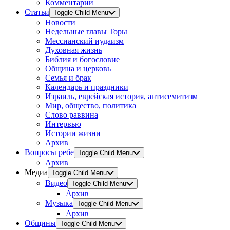
Комментарии
Статьи
Toggle Child Menu
Новости
Недельные главы Торы
Мессианский иудаизм
Духовная жизнь
Библия и богословие
Община и церковь
Семья и брак
Календарь и праздники
Израиль, еврейская история, антисемитизм
Мир, общество, политика
Слово раввина
Интервью
Истории жизни
Архив
Вопросы ребе
Toggle Child Menu
Архив
Медиа
Toggle Child Menu
Видео
Toggle Child Menu
Архив
Музыка
Toggle Child Menu
Архив
Общины
Toggle Child Menu