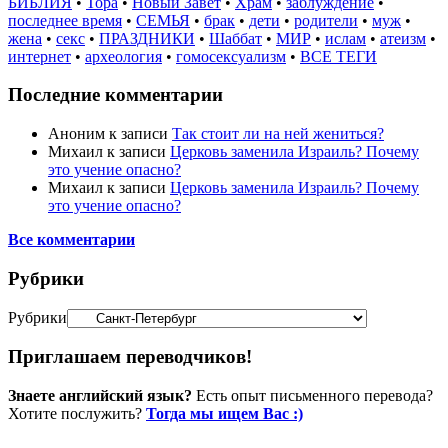
БИБЛИЯ
•
Тора
•
Новый Завет
•
Храм
•
заблуждение
•
последнее время
•
СЕМЬЯ
•
брак
•
дети
•
родители
•
муж
•
жена
•
секс
•
ПРАЗДНИКИ
•
Шаббат
•
МИР
•
ислам
•
атеизм
•
интернет
•
археология
•
гомосексуализм
•
ВСЕ ТЕГИ
Последние комментарии
Аноним
к записи
Так стоит ли на ней жениться?
Михаил
к записи
Церковь заменила Израиль? Почему
это учение опасно?
Михаил
к записи
Церковь заменила Израиль? Почему
это учение опасно?
Все комментарии
Рубрики
Рубрики
Приглашаем переводчиков!
Знаете английский язык?
Есть опыт письменного перевода?
Хотите послужить?
Тогда мы ищем Вас :)