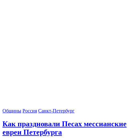
Общины
Россия
Санкт-Петербург
Как праздновали Песах мессианские
евреи Петербурга