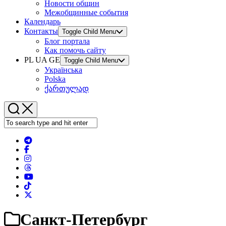
Новости общин
Межобщинные события
Календарь
Контакты
Toggle Child Menu
Блог портала
Как помочь сайту
PL UA GE
Toggle Child Menu
Українська
Polska
ქართულად
Санкт-Петербург