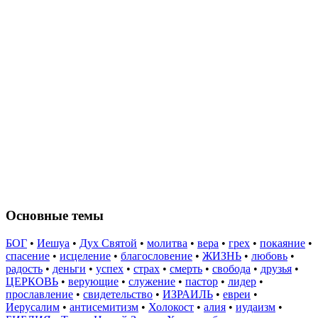
Основные темы
БОГ
•
Иешуа
•
Дух Святой
•
молитва
•
вера
•
грех
•
покаяние
•
спасение
•
исцеление
•
благословение
•
ЖИЗНЬ
•
любовь
•
радость
•
деньги
•
успех
•
страх
•
смерть
•
свобода
•
друзья
•
ЦЕРКОВЬ
•
верующие
•
служение
•
пастор
•
лидер
•
прославление
•
свидетельство
•
ИЗРАИЛЬ
•
евреи
•
Иерусалим
•
антисемитизм
•
Холокост
•
алия
•
иудаизм
•