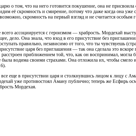
рю о том, что на него готовится покушение, она не присвоила с
идим её скромность и смирение, потому что даже когда она уже 
, возможно, скромность на первый взгляд и не считается особым
е всего ассоциируется с героизмом — храбрость. Мордехай выст
щее, дело. Она знала, что вход в его присутствие без приглашен
оступать правильно, независимо от того, что ты чувствуешь (стр
рисутствие царя без приглашения — так она сделала это вскоре 
 расстроен приближением той, что, как он воспринимал, могла
 не была водима своими страхами. Она отложила их, чтобы смело
6).
все еще в присутствии царя и столкнувшись лицом к лицу с Ама
ордехай уже противостоял Аману публично; теперь же Есфирь ос
абрость Мордехая.