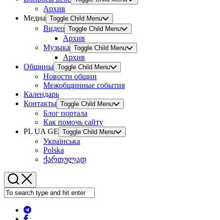
Архив
Медиа
Toggle Child Menu
Видео
Toggle Child Menu
Архив
Музыка
Toggle Child Menu
Архив
Общины
Toggle Child Menu
Новости общин
Межобщинные события
Календарь
Контакты
Toggle Child Menu
Блог портала
Как помочь сайту
PL UA GE
Toggle Child Menu
Українська
Polska
ქართულად