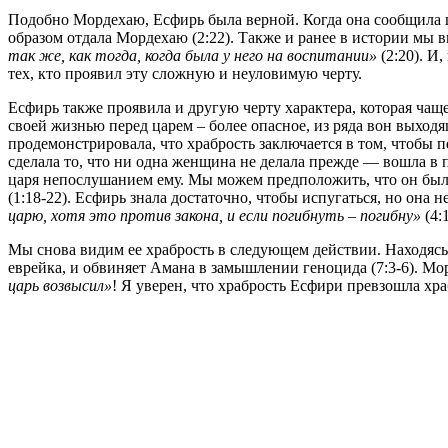
Подобно Мордехаю, Есфирь была верной. Когда она сообщила ца
образом отдала Мордехаю (2:22). Также и ранее в истории мы в
так же, как тогда, когда была у него на воспитании»
(2:20). И
тех, кто проявил эту сложную и неуловимую черту.
Есфирь также проявила и другую черту характера, которая чащ
своей жизнью перед царем – более опасное, из ряда вон выходя
продемонстрировала, что храбрость заключается в том, чтобы п
сделала то, что ни одна женщина не делала прежде — вошла в п
царя непослушанием ему. Мы можем предположить, что он был
(1:18-22). Есфирь знала достаточно, чтобы испугаться, но она
царю, хотя это против закона, и если погибнуть – погибну»
(4:1
Мы снова видим ее храбрость в следующем действии. Находясь 
еврейка, и обвиняет Амана в замышлении геноцида (7:3-6). М
царь возвысил»
! Я уверен, что храбрость Есфири превзошла хр