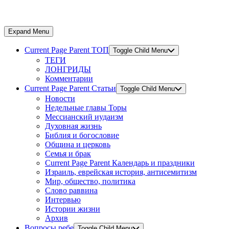
Expand Menu
Current Page Parent
ТОП
Toggle Child Menu
ТЕГИ
ЛОНГРИДЫ
Комментарии
Current Page Parent
Статьи
Toggle Child Menu
Новости
Недельные главы Торы
Мессианский иудаизм
Духовная жизнь
Библия и богословие
Община и церковь
Семья и брак
Current Page Parent
Календарь и праздники
Израиль, еврейская история, антисемитизм
Мир, общество, политика
Слово раввина
Интервью
Истории жизни
Архив
Вопросы ребе
Toggle Child Menu