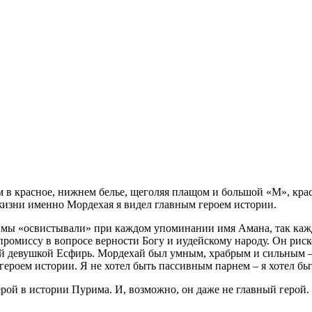
м в красное, нижнем белье, щеголяя плащом и большой «М», кра
жизни именно Мордехая я видел главным героем истории.
 мы «освистывали» при каждом упоминании имя Амана, так каж
ромиссу в вопросе верности Богу и иудейскому народу. Он риск
ой девушкой Есфирь. Мордехай был умным, храбрым и сильным – 
героем истории. Я не хотел быть пассивным парнем – я хотел б
рой в истории Пурима. И, возможно, он даже не главный герой. 