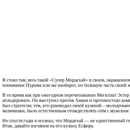
Я
стоял там, весь такой «Супер Мордехай» в своем, окрашенно
понимание Пурима или же наоборот, но большую часть своей 
В то время как при ежегодном перечитывании Мегиллат Эстер
аплодировать. Он выступил против Амана и противостоял комп
был стратегом; тем, кто руководил своей кузиной – молоденьк
мальчишки, было естественным отождествлять себя с мужским 
Но спустя годы я осознал, что Мордехай — не единственный ге
Итак, давайте взглянем на его кузину Есфирь.