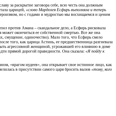
лаву за раскрытие заговора себе, всю честь она должным
стала царицей,
«слово Мардохея Есфирь выполняла и теперь
 героизмом, но с годами и мудростью мы восхищаемся и ценим
упил против Амана – скандальное дело, а Есфирь рисковала
ия может окончиться ее собственной смертью. Все же она
ах, смущение, одиночество). Мало того, что Есфирь смело
после того, как царица Астинь, ее предшественница разгневала
 быть агрессивной женщиной, угрожавшей его влиянию в доме
 идти прямой дорогой праведности. Она сказала:
«Я пойду к
ном, «врагом иудеев», она открывает свое истинное лицо, как
мелилась в присутствии самого царя бросить вызов
«тому, кого