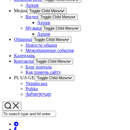
Архив
Медиа
Toggle Child Menu
Видео
Toggle Child Menu
Архив
Музыка
Toggle Child Menu
Архив
Общины
Toggle Child Menu
Новости общин
Межобщинные события
Календарь
Контакты
Toggle Child Menu
Блог портала
Как помочь сайту
PL UA GE
Toggle Child Menu
Українська
Polska
ქართულად