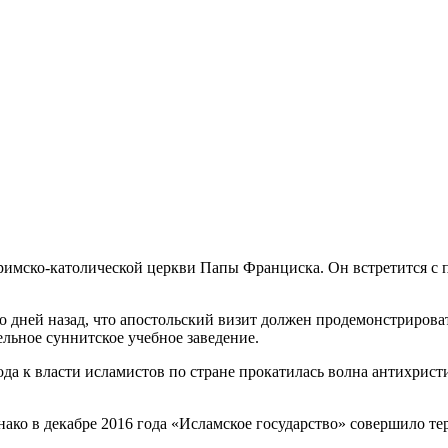
 римско-католической церкви Папы Франциска. Он встретится с 
 дней назад, что апостольский визит должен продемонстрироват
ельное суннитское учебное заведение.
ода к власти исламистов по стране прокатилась волна антихрис
ако в декабре 2016 года «Исламское государство» совершило тер