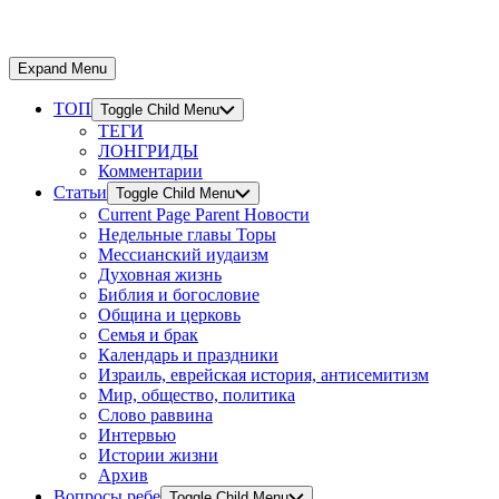
Expand Menu
ТОП
Toggle Child Menu
ТЕГИ
ЛОНГРИДЫ
Комментарии
Статьи
Toggle Child Menu
Current Page Parent
Новости
Недельные главы Торы
Мессианский иудаизм
Духовная жизнь
Библия и богословие
Община и церковь
Семья и брак
Календарь и праздники
Израиль, еврейская история, антисемитизм
Мир, общество, политика
Слово раввина
Интервью
Истории жизни
Архив
Вопросы ребе
Toggle Child Menu