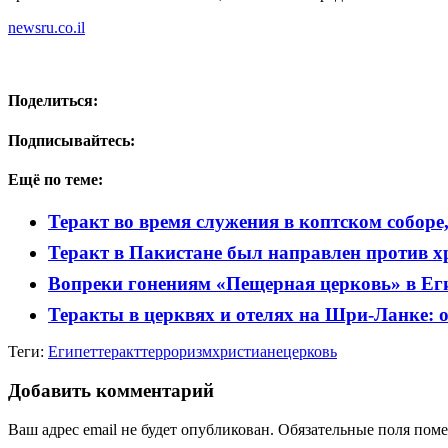
newsru.co.il
Поделиться:
Подписывайтесь:
Ещё по теме:
Теракт во время служения в коптском соборе
Теракт в Пакистане был направлен против х
Вопреки гонениям «Пещерная церковь» в Еги
Теракты в церквях и отелях на Шри-Ланке: 
Теги:
Египет
теракт
терроризм
христиане
церковь
Добавить комментарий
Ваш адрес email не будет опубликован.
Обязательные поля пом