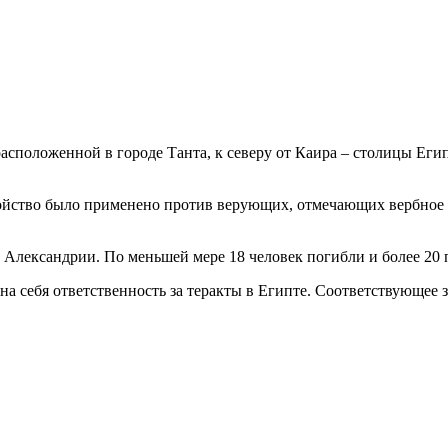
расположенной в городе Танта, к северу от Каира – столицы Еги
йство было применено против верующих, отмечающих вербное в
в Александрии. По меньшей мере 18 человек погибли и более 20
 на себя ответственность за теракты в Египте. Соответствующе