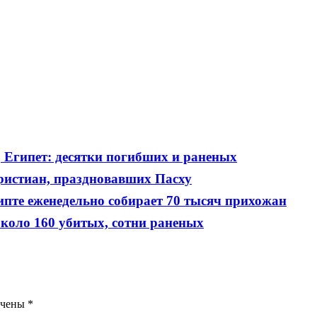
, Египет: десятки погибших и раненых
ристиан, праздновавших Пасху
пте еженедельно собирает 70 тысяч прихожан
около 160 убитых, сотни раненых
ечены
*