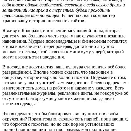
себя такое облако свидетелей, свергнем с себя всякое бремя и
запинающий нас грех и с терпением будем проходить
предлежащее нам поприще»
. В-шестых, ваш компьютер
хранит вашу историю посещения сайтов.
Я живу в Колорадо, и в течение засушливой поры, которая
длится у нас большую часть года, у нас случаются внезапные
наводнения. Мудрые домовладельцы и бизнесмены готовятся
к ним в начале лета, перепроверяя, достаточно ли у них
мешков с песком, чтобы свести к минимуму ущерб, который
могут вызвать эти наводнения.
В последние десятилетия наша культура становится всё более
развращённой. Вполне можно сказать, что мы живем в
обществе, которое накрыло волной похоти. Подумайте о том,
что мы визуально употребляем ежедневно. Телевизор, реклама
и интернет есть дома, на работе и в кармане у каждого. Есть
развлекательные журналы, рекламные щиты, не говоря уже об
отсутствии благоразумия у многих женщин, когда дело
касается одежды.
Что вы делаете, чтобы блокировать волну похоти в своём
окружении? Поразительно, сколько есть парней, признающих,
что борются с похотью, но до сих пор не установивших
порно-блокировщики или программы, контролирующие