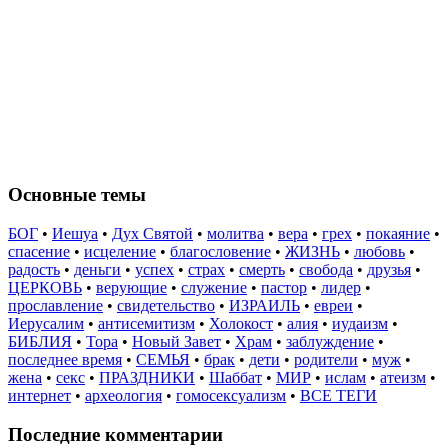
Основные темы
БОГ
•
Иешуа
•
Дух Святой
•
молитва
•
вера
•
грех
•
покаяние
•
спасение
•
исцеление
•
благословение
•
ЖИЗНЬ
•
любовь
•
радость
•
деньги
•
успех
•
страх
•
смерть
•
свобода
•
друзья
•
ЦЕРКОВЬ
•
верующие
•
служение
•
пастор
•
лидер
•
прославление
•
свидетельство
•
ИЗРАИЛЬ
•
евреи
•
Иерусалим
•
антисемитизм
•
Холокост
•
алия
•
иудаизм
•
БИБЛИЯ
•
Тора
•
Новый Завет
•
Храм
•
заблуждение
•
последнее время
•
СЕМЬЯ
•
брак
•
дети
•
родители
•
муж
•
жена
•
секс
•
ПРАЗДНИКИ
•
Шаббат
•
МИР
•
ислам
•
атеизм
•
интернет
•
археология
•
гомосексуализм
•
ВСЕ ТЕГИ
Последние комментарии