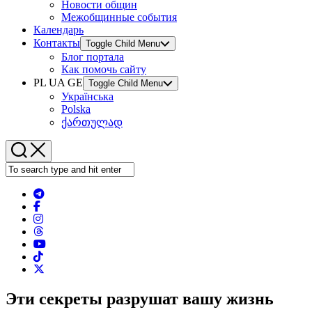
Новости общин
Межобщинные события
Календарь
Контакты
Toggle Child Menu
Блог портала
Как помочь сайту
PL UA GE
Toggle Child Menu
Українська
Polska
ქართულად
Эти секреты разрушат вашу жизнь