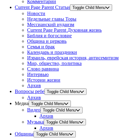
Комментарии
Current Page Parent
Статьи
Toggle Child Menu
Новости
Недельные главы Торы
Мессианский иудаизм
Current Page Parent
Духовная жизнь
Библия и богословие
Община и церковь
Семья и брак
Календарь и праздники
Израиль, еврейская история, антисемитизм
Мир, общество, политика
Слово раввина
Интервью
Истории жизни
Архив
Вопросы ребе
Toggle Child Menu
Архив
Медиа
Toggle Child Menu
Видео
Toggle Child Menu
Архив
Музыка
Toggle Child Menu
Архив
Общины
Toggle Child Menu