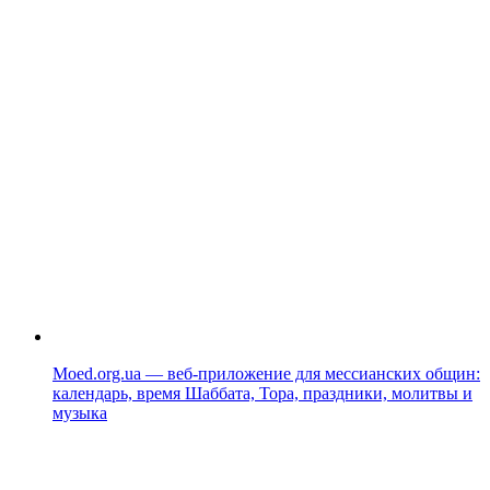
Moed.org.ua — веб-приложение для мессианских общин:
календарь, время Шаббата, Тора, праздники, молитвы и
музыка