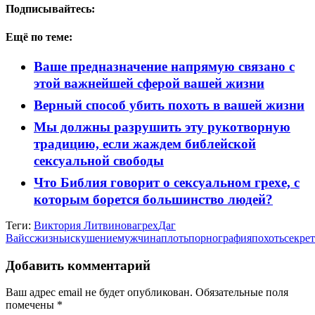
Подписывайтесь:
Ещё по теме:
Ваше предназначение напрямую связано с
этой важнейшей сферой вашей жизни
Верный способ убить похоть в вашей жизни
Мы должны разрушить эту рукотворную
традицию, если жаждем библейской
сексуальной свободы
Что Библия говорит о сексуальном грехе, с
которым борется большинство людей?
Теги:
Виктория Литвинова
грех
Даг
Вайсс
жизнь
искушение
мужчина
плоть
порнография
похоть
секрет
Добавить комментарий
Ваш адрес email не будет опубликован.
Обязательные поля
помечены
*