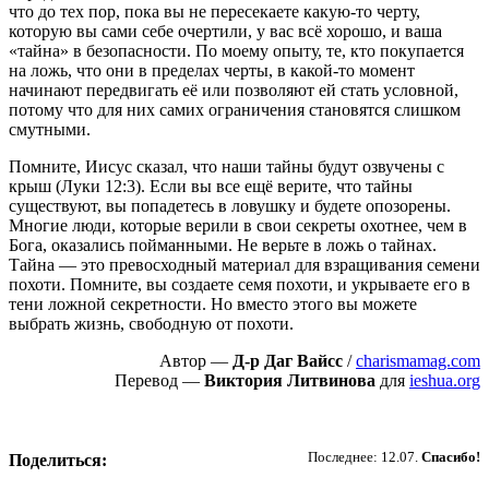
что до тех пор, пока вы не пересекаете какую-то черту,
которую вы сами себе очертили, у вас всё хорошо, и ваша
«тайна» в безопасности. По моему опыту, те, кто покупается
на ложь, что они в пределах черты, в какой-то момент
начинают передвигать её или позволяют ей стать условной,
потому что для них самих ограничения становятся слишком
смутными.
Помните, Иисус сказал, что наши тайны будут озвучены с
крыш (Луки 12:3). Если вы все ещё верите, что тайны
существуют, вы попадетесь в ловушку и будете опозорены.
Многие люди, которые верили в свои секреты охотнее, чем в
Бога, оказались пойманными. Не верьте в ложь о тайнах.
Тайна — это превосходный материал для взращивания семени
похоти. Помните, вы создаете семя похоти, и укрываете его в
тени ложной секретности. Но вместо этого вы можете
выбрать жизнь, свободную от похоти.
Автор —
Д-р Даг Вайсс
/
charismamag.com
Перевод —
Виктория Литвинова
для
ieshua.org
Пожертвовать
Последнее: 12.07.
Спасибо!
Поделиться: