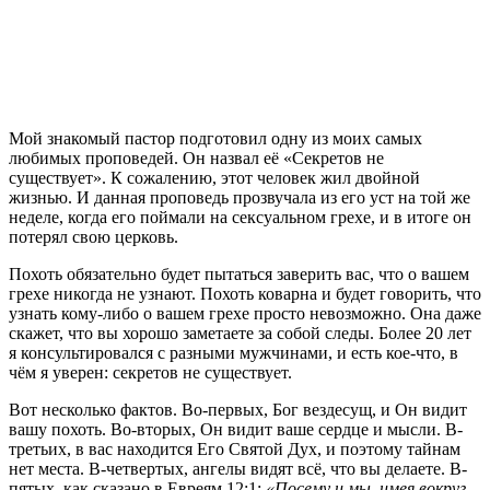
М
ой знакомый пастор подготовил одну из моих самых
любимых проповедей. Он назвал её «Секретов не
существует». К сожалению, этот человек жил двойной
жизнью. И данная проповедь прозвучала из его уст на той же
неделе, когда его поймали на сексуальном грехе, и в итоге он
потерял свою церковь.
Похоть обязательно будет пытаться заверить вас, что о вашем
грехе никогда не узнают. Похоть коварна и будет говорить, что
узнать кому-либо о вашем грехе просто невозможно. Она даже
скажет, что вы хорошо заметаете за собой следы. Более 20 лет
я консультировался с разными мужчинами, и есть кое-что, в
чём я уверен: секретов не существует.
Вот несколько фактов. Во-первых, Бог вездесущ, и Он видит
вашу похоть. Во-вторых, Он видит ваше сердце и мысли. В-
третьих, в вас находится Его Святой Дух, и поэтому тайнам
нет места. В-четвертых, ангелы видят всё, что вы делаете. В-
пятых, как сказано в Евреям 12:1:
«Посему и мы, имея вокруг