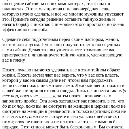
посещение сайтов на своих компьютерах, телефонах и
планшетах. Это самая простая и первоочерёдная вещь,
которую нужно сделать, и всё же многие мужчины упускают
это. Примите сегодня решение оставить тайную жизнь и
начать борьбу с похотью с помощью этого простого, но очень
эффективного способа.
Сделайте себя подотчётным перед своим пастором, женой,
тестем или другом. Пусть они получат отчет о посещенных
вами сайтах. Делая это, вы уничтожаете захватившее вас
пристрастие и ликвидируете тайную жизнь, удерживающую
вас в плену.
Похоть лукаво пытается удержать вас в этом тайном образе
жизни. Похоть заставляет вас верить, что у вас есть власть,
которой у вас на самом деле нет, чтобы вам продолжать
тешить себя похотливыми мыслями. Лживый шёпот похоти в
вашей жизни приносит свои плоды. Ложь начинается так:
«До
тех пор, пока я не ______»
, затем похоть позволяет вам
заполнить пробел. Эта ложь заставляет вас поверить в то, что
до тех пор, пока
вы не смотрите на женщин в церкви;
пока
не
смотрите на женщин в реальности, а только картинки;
пока
не
касаетесь их;
пока
не участвуете в сексуальных действиях с
ними;
пока
не ищете их и не платите за это — с вами всё в
порядке. Этот список может быть бесконечным. Вы считаете,