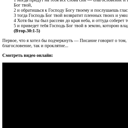
Бог твой,
2 и обратишься к Господу Богу твоему и послушаешь гласа
3 тогда Господь Бог твой возвратит пленных твоих и умил
4 Хотя бы ты был рассеян до края неба, и оттуда соберет т
5 и приведет тебя Господь Бог твой в землю, которою вла
(Втор.30:1-5)
Первое, что я хотел бы подчеркнуть — Писание говорит о том, 
благословение, так и проклятие...
Смотреть видео онлайн: