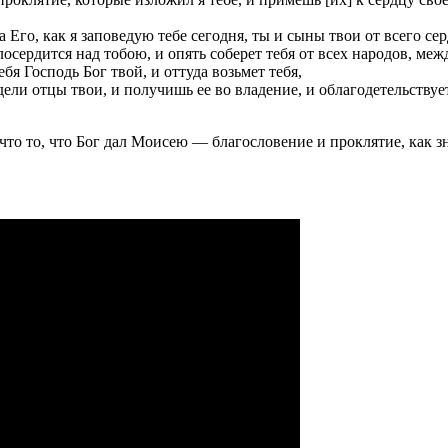
 Его, как я заповедую тебе сегодня, ты и сыны твои от всего се
осердится над тобою, и опять соберет тебя от всех народов, меж
ебя Господь Бог твой, и оттуда возьмет тебя,
дели отцы твои, и получишь ее во владение, и облагодетельствуе
что то, что Бог дал Моисею — благословение и проклятие, как з