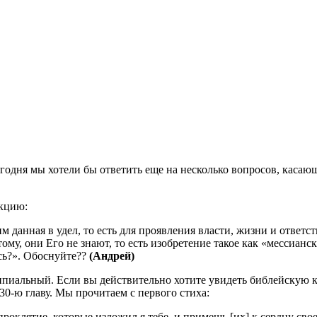
годня мы хотели бы ответить еще на несколько вопросов, касаю
акцию:
им данная в удел, то есть для проявления власти, жизни и ответ
му, они Его не знают, то есть изобретение такое как «мессиан
сь?». Обоснуйте??
(Андрей)
ипиальный. Если вы действительно хотите увидеть библейскую ка
 30-ю главу. Мы прочитаем с первого стиха:
проклятие, которые изложил я тебе, и примешь [их] к сердцу свое