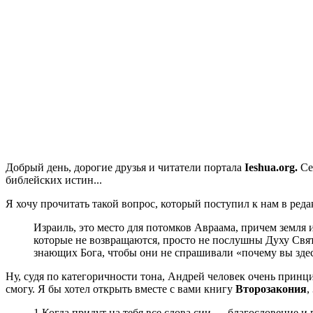
Добрый день, дорогие друзья и читатели портала
Ieshua.org.
Се
библейских истин...
Я хочу прочитать такой вопрос, который поступил к нам в ред
Израиль, это место для потомков Авраама, причем земля 
которые не возвращаются, просто не послушны Духу Свято
знающих Бога, чтобы они не спрашивали «почему вы зде
Ну, судя по категоричности тона, Андрей человек очень принц
смогу. Я бы хотел открыть вместе с вами книгу
Второзакония
,
1 Когда придут на тебя все слова сии — благословение и 