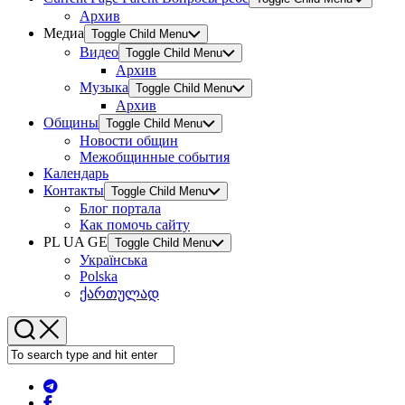
Архив
Медиа
Toggle Child Menu
Видео
Toggle Child Menu
Архив
Музыка
Toggle Child Menu
Архив
Общины
Toggle Child Menu
Новости общин
Межобщинные события
Календарь
Контакты
Toggle Child Menu
Блог портала
Как помочь сайту
PL UA GE
Toggle Child Menu
Українська
Polska
ქართულად