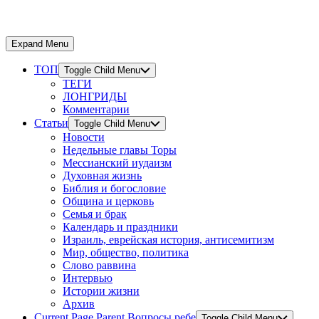
Expand Menu
ТОП
Toggle Child Menu
ТЕГИ
ЛОНГРИДЫ
Комментарии
Статьи
Toggle Child Menu
Новости
Недельные главы Торы
Мессианский иудаизм
Духовная жизнь
Библия и богословие
Община и церковь
Семья и брак
Календарь и праздники
Израиль, еврейская история, антисемитизм
Мир, общество, политика
Слово раввина
Интервью
Истории жизни
Архив
Current Page Parent
Вопросы ребе
Toggle Child Menu