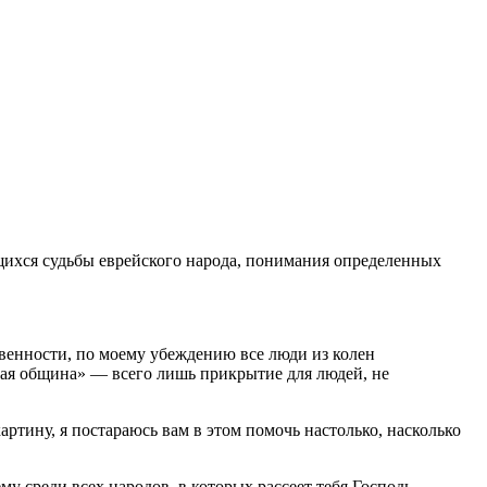
щихся судьбы еврейского народа, понимания определенных
ственности, по моему убеждению все люди из колен
ская община» — всего лишь прикрытие для людей, не
ртину, я постараюсь вам в этом помочь настолько, насколько
му среди всех народов, в которых рассеет тебя Господь