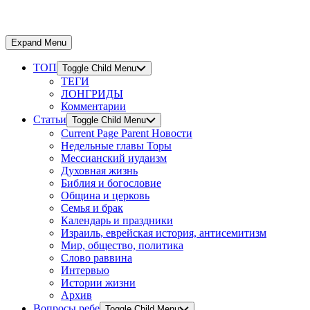
Expand Menu
ТОП
Toggle Child Menu
ТЕГИ
ЛОНГРИДЫ
Комментарии
Статьи
Toggle Child Menu
Current Page Parent
Новости
Недельные главы Торы
Мессианский иудаизм
Духовная жизнь
Библия и богословие
Община и церковь
Семья и брак
Календарь и праздники
Израиль, еврейская история, антисемитизм
Мир, общество, политика
Слово раввина
Интервью
Истории жизни
Архив
Вопросы ребе
Toggle Child Menu