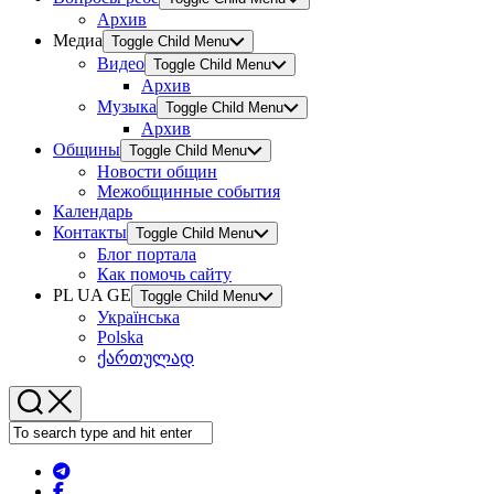
Архив
Медиа
Toggle Child Menu
Видео
Toggle Child Menu
Архив
Музыка
Toggle Child Menu
Архив
Общины
Toggle Child Menu
Новости общин
Межобщинные события
Календарь
Контакты
Toggle Child Menu
Блог портала
Как помочь сайту
PL UA GE
Toggle Child Menu
Українська
Polska
ქართულად