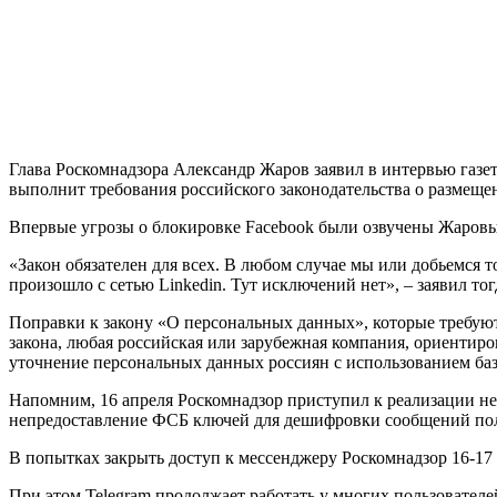
Г
лава Роскомнадзора Александр Жаров заявил в интервью газет
выполнит требования российского законодательства о размеще
Впервые угрозы о блокировке Facebook были озвучены Жаровы
«Закон обязателен для всех. В любом случае мы или добьемся 
произошло с сетью Linkedin. Тут исключений нет», – заявил то
Поправки к закону «О персональных данных», которые требуют
закона, любая российская или зарубежная компания, ориентиро
уточнение персональных данных россиян с использованием баз
Напомним, 16 апреля Роскомнадзор приступил к реализации не
непредоставление ФСБ ключей для дешифровки сообщений пол
В попытках закрыть доступ к мессенджеру Роскомнадзор 16-17 
При этом Telegram продолжает работать у многих пользовател