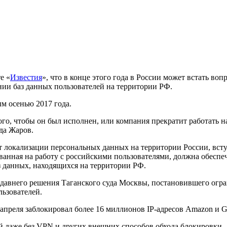
е «
Известия
», что в конце этого года в России может встать во
нии баз данных пользователей на территории РФ.
м осенью 2017 года.
того, чтобы он был исполнен, или компания прекратит работать 
гда Жаров.
 локализации персональных данных на территории России, вступ
ванная на работу с российскими пользователями, должна обеспеч
 данных, находящихся на территории РФ.
давнего решения Таганского суда Москвы, постановившего огран
ьзователей.
апреля заблокировал более 16 миллионов IP-адресов Amazon и Go
ей даже без VPN и других внешних способов обхода блокировки.