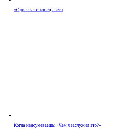
«Одиссея» и конец света
Когда недоумеваешь: «Чем я заслужил это?»