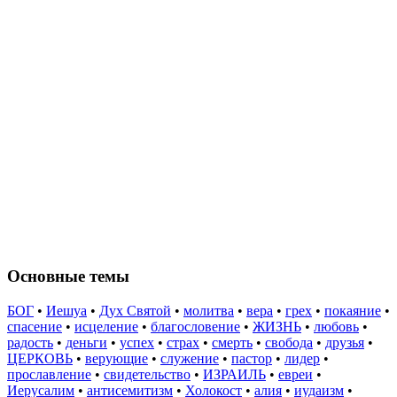
Основные темы
БОГ
•
Иешуа
•
Дух Святой
•
молитва
•
вера
•
грех
•
покаяние
•
спасение
•
исцеление
•
благословение
•
ЖИЗНЬ
•
любовь
•
радость
•
деньги
•
успех
•
страх
•
смерть
•
свобода
•
друзья
•
ЦЕРКОВЬ
•
верующие
•
служение
•
пастор
•
лидер
•
прославление
•
свидетельство
•
ИЗРАИЛЬ
•
евреи
•
Иерусалим
•
антисемитизм
•
Холокост
•
алия
•
иудаизм
•