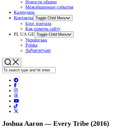
Новости общин
Межобщинные события
Календарь
Контакты
Toggle Child Menu
Блог портала
Как помочь сайту
PL UA GE
Toggle Child Menu
Українська
Polska
ქართულად
Joshua Aaron — Every Tribe (2016)