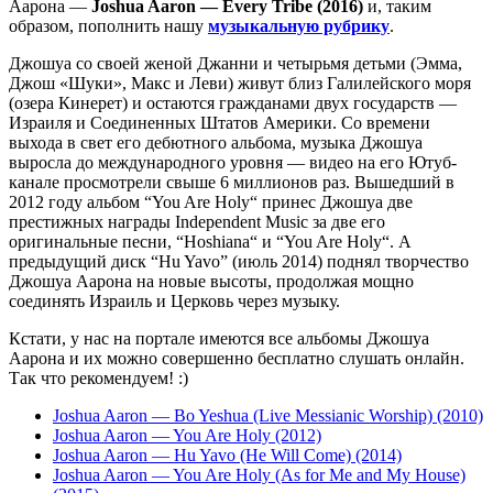
Аарона —
Joshua Aaron — Every Tribe (2016)
и, таким
образом, пополнить нашу
музыкальную рубрику
.
Джошуа со своей женой Джанни и четырьмя детьми (Эмма,
Джош «Шуки», Макс и Леви) живут близ Галилейского моря
(озера Кинерет) и остаются гражданами двух государств —
Израиля и Соединенных Штатов Америки. Со времени
выхода в свет его дебютного альбома, музыка Джошуа
выросла до международного уровня — видео на его Ютуб-
канале просмотрели свыше 6 миллионов раз. Вышедший в
2012 году альбом “You Are Holy“ принес Джошуа две
престижных награды Independent Music за две его
оригинальные песни, “Hoshiana“ и “You Are Holy“. А
предыдущий диск “Hu Yavo” (июль 2014) поднял творчество
Джошуа Аарона на новые высоты, продолжая мощно
соединять Израиль и Церковь через музыку.
Кстати, у нас на портале имеются все альбомы Джошуа
Аарона и их можно совершенно бесплатно слушать онлайн.
Так что рекомендуем! :)
Joshua Aaron — Bo Yeshua (Live Messianic Worship) (2010)
Joshua Aaron — You Are Holy (2012)
Joshua Aaron — Hu Yavo (He Will Come) (2014)
Joshua Aaron — You Are Holy (As for Me and My House)