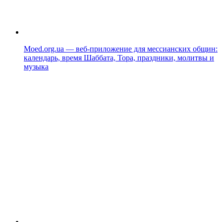
Moed.org.ua — веб-приложение для мессианских общин:
календарь, время Шаббата, Тора, праздники, молитвы и
музыка