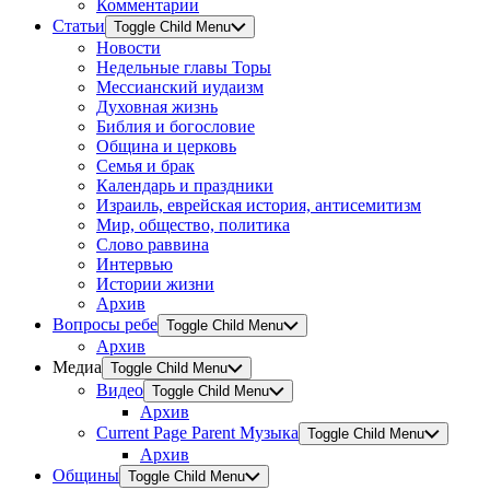
Комментарии
Статьи
Toggle Child Menu
Новости
Недельные главы Торы
Мессианский иудаизм
Духовная жизнь
Библия и богословие
Община и церковь
Семья и брак
Календарь и праздники
Израиль, еврейская история, антисемитизм
Мир, общество, политика
Слово раввина
Интервью
Истории жизни
Архив
Вопросы ребе
Toggle Child Menu
Архив
Медиа
Toggle Child Menu
Видео
Toggle Child Menu
Архив
Current Page Parent
Музыка
Toggle Child Menu
Архив
Общины
Toggle Child Menu