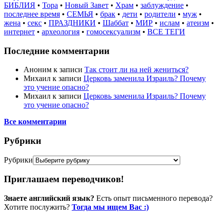
БИБЛИЯ
•
Тора
•
Новый Завет
•
Храм
•
заблуждение
•
последнее время
•
СЕМЬЯ
•
брак
•
дети
•
родители
•
муж
•
жена
•
секс
•
ПРАЗДНИКИ
•
Шаббат
•
МИР
•
ислам
•
атеизм
•
интернет
•
археология
•
гомосексуализм
•
ВСЕ ТЕГИ
Последние комментарии
Аноним
к записи
Так стоит ли на ней жениться?
Михаил
к записи
Церковь заменила Израиль? Почему
это учение опасно?
Михаил
к записи
Церковь заменила Израиль? Почему
это учение опасно?
Все комментарии
Рубрики
Рубрики
Приглашаем переводчиков!
Знаете английский язык?
Есть опыт письменного перевода?
Хотите послужить?
Тогда мы ищем Вас :)