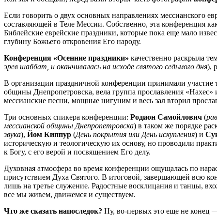
Если говорить о двух основных направлениях мессианского евр
составляющей в Теле Мессии. Собственно, эта конференция как
Библейские еврейские праздники, которые пока еще мало извес
глубину Божьего откровения Его народу.
Конференция «Осенние праздники»
качественно раскрыла тем
эрев шаббат, и оканчивалась на исходе святого седьмого дня
),
В организации праздничной конференции принимали участие 
общины Днепропетровска, вела группа прославления «Нахес» 
мессианские песни, мощные нигуним и весь зал вторил просл
Три основных спикера конференции:
Родион Самойлович
(
ра
мессианской общины Днепропетровска
) в таком же порядке р
звука
),
Йом Киппур
(
День покрытия или День искупления
) и
Су
историческую и теологическую их основу, но проводили прак
к Богу, с его верой и посвящением Его делу.
Духовная атмосфера во время конференции ощущалась по нара
присутствием Духа Святого. В итоговой, завершающей всю конф
лишь на третье служение. Радостные восклицания и танцы, вх
все мы живем, движемся и существуем.
Что же сказать напоследок?
Ну, во-первых это еще не конец 