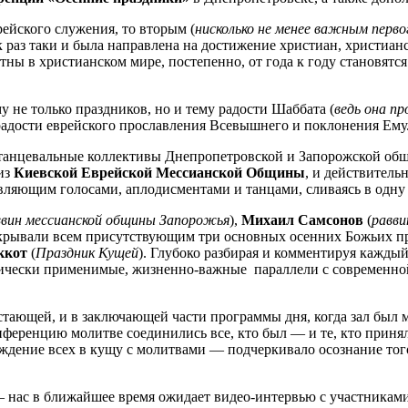
ейского служения, то вторым (
нисколько не менее важным перво
 раз таки и была направлена на достижение христиан, христиан
тны в христианском мире, постепенно, от года к году становятс
у не только праздников, но и тему радости Шаббата (
ведь она пр
 радости еврейского прославления Всевышнего и поклонения Ему
танцевальные коллективы Днепропетровской и Запорожской общ
из
Киевской Еврейской Мессианской Общины
, и действитель
авляющим голосами, аплодисментами и танцами, сливаясь в одн
ввин мессианской общины Запорожья
),
Михаил Самсонов
(
равви
аскрывали всем присутствующим три основных осенних Божьих 
ккот
(
Праздник Кущей
). Глубоко разбирая и комментируя каждый
тически применимые, жизненно-важные параллели с современно
стающей, и в заключающей части программы дня, когда зал бы
еренцию молитве соединились все, кто был — и те, кто принял 
ождение всех в кущу с молитвами — подчеркивало осознание тог
— нас в ближайшее время ожидает видео-интервью с участниками