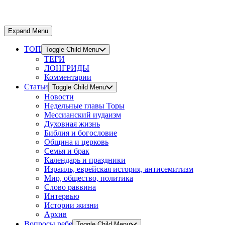
Expand Menu
ТОП
Toggle Child Menu
ТЕГИ
ЛОНГРИДЫ
Комментарии
Статьи
Toggle Child Menu
Новости
Недельные главы Торы
Мессианский иудаизм
Духовная жизнь
Библия и богословие
Община и церковь
Семья и брак
Календарь и праздники
Израиль, еврейская история, антисемитизм
Мир, общество, политика
Слово раввина
Интервью
Истории жизни
Архив
Вопросы ребе
Toggle Child Menu