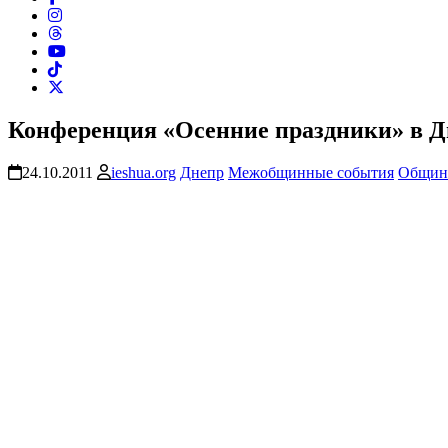
Конференция «Осенние праздники» в Дн
24.10.2011
ieshua.org
Днепр
Межобщинные события
Общи