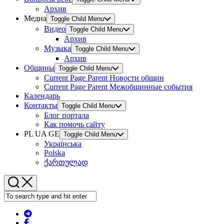
Архив
Медиа
Toggle Child Menu
Видео
Toggle Child Menu
Архив
Музыка
Toggle Child Menu
Архив
Общины
Toggle Child Menu
Current Page Parent
Новости общин
Current Page Parent
Межобщинные события
Календарь
Контакты
Toggle Child Menu
Блог портала
Как помочь сайту
PL UA GE
Toggle Child Menu
Українська
Polska
ქართულად