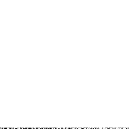
енции «Осенние праздники»
в Днепропетровске, а также допол