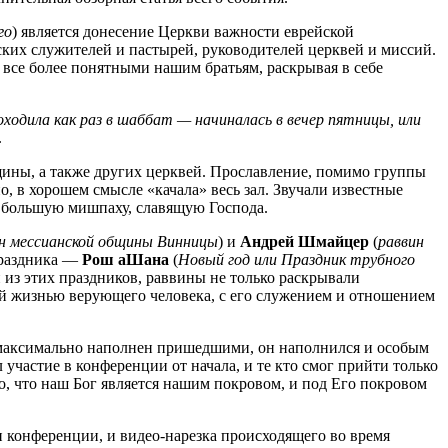
го
) является донесение Церкви важности еврейской
ских служителей и пастырей, руководителей церквей и миссий.
я все более понятными нашим братьям, раскрывая в себе
оходила как раз в шаббат — начиналась в вечер пятницы, или
.
ины, а также других церквей. Прославление, помимо группы
но, в хорошем смысле «качала» весь зал. Звучали известные
у большую мишпаху, славящую Господа.
н мессианской общины Винницы
) и
Андрей Шмайцер
(
раввин
праздника —
Рош аШана
(
Новый год или Праздник трубного
 из этих праздников, раввины не только раскрывали
й жизнью верующего человека, с его служением и отношением
л максимально наполнен пришедшими, он наполнился и особым
участие в конференции от начала, и те кто смог прийти только
о, что наш Бог является нашим покровом, и под Его покровом
 конференции, и видео-нарезка происходящего во время