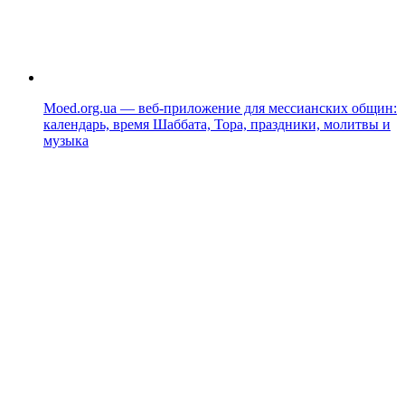
Moed.org.ua — веб-приложение для мессианских общин:
календарь, время Шаббата, Тора, праздники, молитвы и
музыка