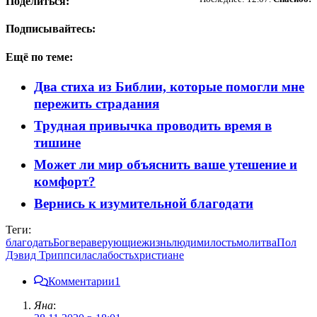
Поделиться:
Подписывайтесь:
Ещё по теме:
Два стиха из Библии, которые помогли мне
пережить страдания
Трудная привычка проводить время в
тишине
Может ли мир объяснить ваше утешение и
комфорт?
Вернись к изумительной благодати
Теги:
благодать
Бог
вера
верующие
жизнь
люди
милость
молитва
Пол
Дэвид Трипп
сила
слабость
христиане
Комментарии
1
Яна
: