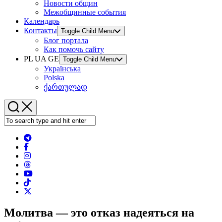
Новости общин
Межобщинные события
Календарь
Контакты
Toggle Child Menu
Блог портала
Как помочь сайту
PL UA GE
Toggle Child Menu
Українська
Polska
ქართულად
Молитва — это отказ надеяться на