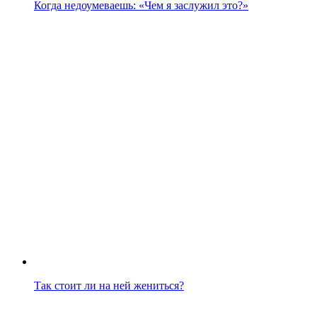
Когда недоумеваешь: «Чем я заслужил это?»
Так стоит ли на ней жениться?