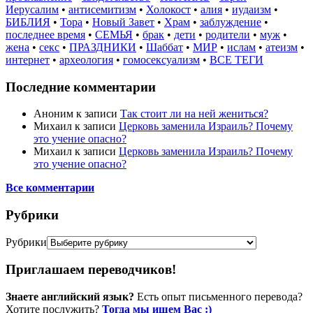
Иерусалим
•
антисемитизм
•
Холокост
•
алия
•
иудаизм
•
БИБЛИЯ
•
Тора
•
Новый Завет
•
Храм
•
заблуждение
•
последнее время
•
СЕМЬЯ
•
брак
•
дети
•
родители
•
муж
•
жена
•
секс
•
ПРАЗДНИКИ
•
Шаббат
•
МИР
•
ислам
•
атеизм
•
интернет
•
археология
•
гомосексуализм
•
ВСЕ ТЕГИ
Последние комментарии
Аноним
к записи
Так стоит ли на ней жениться?
Михаил
к записи
Церковь заменила Израиль? Почему
это учение опасно?
Михаил
к записи
Церковь заменила Израиль? Почему
это учение опасно?
Все комментарии
Рубрики
Рубрики
Приглашаем переводчиков!
Знаете английский язык?
Есть опыт письменного перевода?
Хотите послужить?
Тогда мы ищем Вас :)