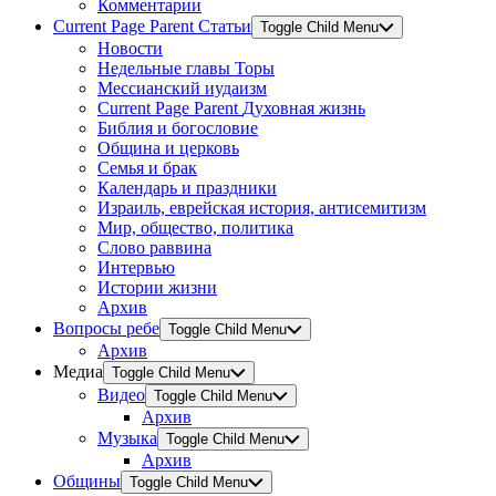
Комментарии
Current Page Parent
Статьи
Toggle Child Menu
Новости
Недельные главы Торы
Мессианский иудаизм
Current Page Parent
Духовная жизнь
Библия и богословие
Община и церковь
Семья и брак
Календарь и праздники
Израиль, еврейская история, антисемитизм
Мир, общество, политика
Слово раввина
Интервью
Истории жизни
Архив
Вопросы ребе
Toggle Child Menu
Архив
Медиа
Toggle Child Menu
Видео
Toggle Child Menu
Архив
Музыка
Toggle Child Menu
Архив
Общины
Toggle Child Menu