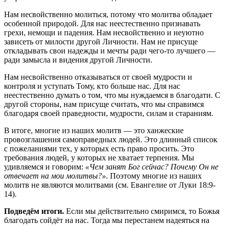
Нам несвойственно молиться, потому что молитва обладает
особенной природой. Для нас неестественно признавать
грехи, немощи и падения. Нам несвойственно и неуютно
зависеть от милости другой Личности. Нам не присуще
откладывать свои надежды и мечты ради чего-то лучшего —
ради замысла и видения другой Личности.
Нам несвойственно отказываться от своей мудрости и
контроля и уступать Тому, кто больше нас. Для нас
неестественно думать о том, что мы нуждаемся в благодати. С
другой стороны, нам присуще считать, что мы справимся
благодаря своей праведности, мудрости, силам и стараниям.
В итоге, многие из наших молитв — это ханжеские
провозглашения самоправедных людей. Это длинный список
с пожеланиями тех, у которых есть право просить. Это
требования людей, у которых не хватает терпения. Мы
удивляемся и говорим:
«Чем занят Бог сейчас? Почему Он не
отвечает на мои молитвы?»
. Поэтому многие из наших
молитв не являются молитвами (см. Евангелие от Луки 18:9-
14).
Подведём итоги.
Если мы действительно смиримся, то Божья
благодать сойдёт на нас. Тогда мы перестанем надеяться на