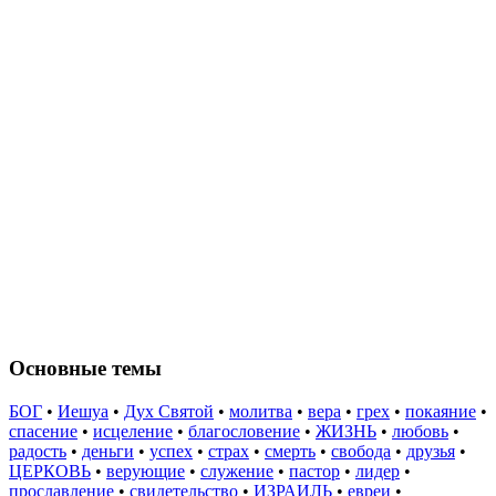
Основные темы
БОГ
•
Иешуа
•
Дух Святой
•
молитва
•
вера
•
грех
•
покаяние
•
спасение
•
исцеление
•
благословение
•
ЖИЗНЬ
•
любовь
•
радость
•
деньги
•
успех
•
страх
•
смерть
•
свобода
•
друзья
•
ЦЕРКОВЬ
•
верующие
•
служение
•
пастор
•
лидер
•
прославление
•
свидетельство
•
ИЗРАИЛЬ
•
евреи
•