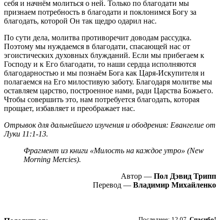
себя и начнём молиться о ней. Только по благодати мы
признаем потребность в благодати и поклонимся Богу за
благодать, которой Он так щедро одарил нас.
По сути дела, молитва противоречит доводам рассудка.
Поэтому мы нуждаемся в благодати, спасающей нас от
эгоистических духовных блужданий. Если мы прибегаем к
Господу и к Его благодати, то наши сердца исполняются
благодарностью и мы познаём Бога как Царя-Искупителя и
полагаемся на Его милостивую заботу. Благодаря молитве мы
оставляем царство, построенное нами, ради Царства Божьего.
Чтобы совершить это, нам потребуется благодать, которая
прощает, избавляет и преображает нас.
Отрывок для дальнейшего изучения и ободрения: Евангелие от
Луки 11:1-13.
Фрагмент из книги «Милость на каждое утро» (New
Morning Mercies).
Автор —
Пол Дэвид Трипп
Перевод —
Владимир Михайленко
Пожертвовать
Последнее: 12.07.
Спасибо!