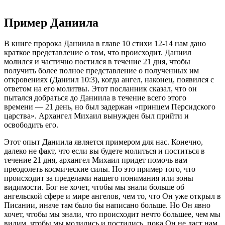
Пример Даниила
В книге пророка Даниила в главе 10 стихи 12-14 нам дано
краткое представление о том, что происходит. Даниил
молился и частично постился в течение 21 дня, чтобы
получить более полное представление о полученных им
откровениях (Даниил 10:3), когда ангел, наконец, появился с
ответом на его молитвы. Этот посланник сказал, что он
пытался добраться до Даниила в течение всего этого
времени — 21 день, но был задержан «принцем Персидского
царства». Архангел Михаил вынужден был прийти и
освободить его.
Этот опыт Даниила является примером для нас. Конечно,
далеко не факт, что если вы будете молиться и поститься в
течение 21 дня, архангел Михаил придет помочь вам
преодолеть космические силы. Но это пример того, что
происходит за пределами нашего понимания или зоны
видимости. Бог не хочет, чтобы мы знали больше об
ангельской сфере и мире ангелов, чем то, что Он уже открыл в
Писании, иначе там было бы написано больше. Но Он явно
хочет, чтобы мы знали, что происходит нечто большее, чем мы
видим, чтобы мы молились и постились, пока Он не даст нам