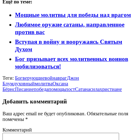
Ещё по теме:
Мощные молитвы для победы над врагом
Любимое оружие сатаны, направленное
против вас
Вступая в войну и вооружаясь Святым
Духом
Бог призывает всех молитвенных воинов
мобилизоваться!
Теги:
Бог
верующие
война
враг
Джон
Блум
духовный
молитва
Оксана
Бёрнс
Писание
победа
помощь
пост
Сатана
сила
христиане
Добавить комментарий
Ваш адрес email не будет опубликован.
Обязательные поля
помечены
*
Комментарий