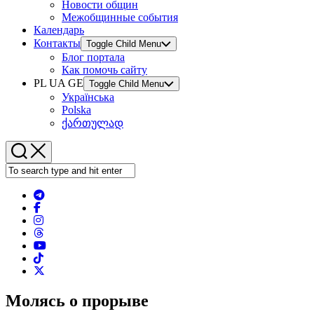
Новости общин
Межобщинные события
Календарь
Контакты
Toggle Child Menu
Блог портала
Как помочь сайту
PL UA GE
Toggle Child Menu
Українська
Polska
ქართულად
Молясь о прорыве