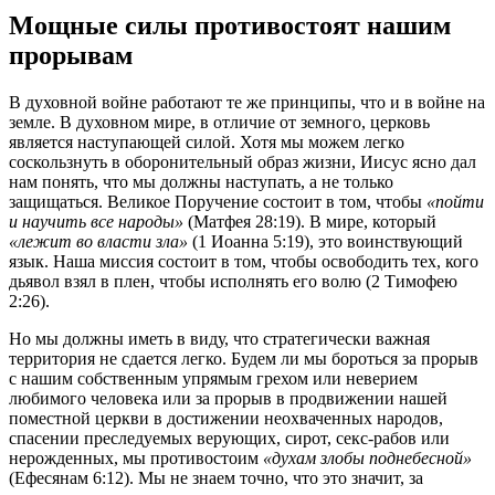
Мощные силы противостоят нашим
прорывам
В духовной войне работают те же принципы, что и в войне на
земле. В духовном мире, в отличие от земного, церковь
является наступающей силой. Хотя мы можем легко
соскользнуть в оборонительный образ жизни, Иисус ясно дал
нам понять, что мы должны наступать, а не только
защищаться. Великое Поручение состоит в том, чтобы
«пойти
и научить все народы»
(Матфея 28:19). В мире, который
«лежит во власти зла»
(1 Иоанна 5:19), это воинствующий
язык. Наша миссия состоит в том, чтобы освободить тех, кого
дьявол взял в плен, чтобы исполнять его волю (2 Тимофею
2:26).
Но мы должны иметь в виду, что стратегически важная
территория не сдается легко. Будем ли мы бороться за прорыв
с нашим собственным упрямым грехом или неверием
любимого человека или за прорыв в продвижении нашей
поместной церкви в достижении неохваченных народов,
спасении преследуемых верующих, сирот, секс-рабов или
нерожденных, мы противостоим
«духам злобы поднебесной»
(Ефесянам 6:12). Мы не знаем точно, что это значит, за