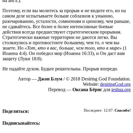
на англ.).
Поэтому, если вы молитесь за прорыв и не видите его, но на
самом деле испытываете больше соблазнов к унынию,
разочарованию, усталости, сомнениям и цинизму, чем раньше,
не сдавайтесь. Все более и более интенсивные боевые
действия всегда предшествуют стратегическим прорывам.
Стратегически важные территории не даются легко. Вы
столкнулись и противостоите большему, чем то, о чем вы
знаете. Но
«Тот, кто в вас, больше, чем того, кто в мире»
(1
Иоанна 4:4). Он победил мир (Иоанна 16:33), и Он даст вам
защиту (Луки 18:8).
Не падайте духом. Будьте решительны. Прорыв впереди.
Автор —
Джон Блум
/ © 2018 Desiring God Foundation.
Website:
desiringGod.org
Перевод —
Оксана Бёрнс
для
ieshua.org
Пожертвовать
Последнее: 12.07.
Спасибо!
Поделиться:
Подписывайтесь: