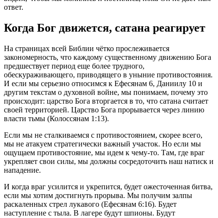
ответ.
Когда Бог движется, сатана реагирует
На страницах всей Библии чётко прослеживается
закономерность, что каждому существенному движению Бога
предшествует период еще более трудного,
обескураживающего, приводящего в уныние противостояния.
И если мы серьезно относимся к Ефесянам 6, Даниилу 10 и
другим текстам о духовной войне, мы понимаем, почему это
происходит: царство Бога вторгается в то, что сатана считает
своей территорией. Царство Бога прорывается через линию
власти тьмы (Колоссянам 1:13).
Если мы не сталкиваемся с противостоянием, скорее всего,
мы не атакуем стратегически важный участок. Но если мы
ощущаем противостояние, мы идем к чему-то. Там, где враг
укрепляет свои силы, мы должны сосредоточить наш натиск и
нападение.
И когда враг усилится и укрепится, будет ожесточенная битва,
если мы хотим достигнуть прорыва. Мы получим залпы
раскаленных стрел лукавого (Ефесянам 6:16). Будет
наступление с тыла. В лагере будут шпионы. Будут