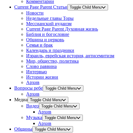
Комментарии
Current Page Parent
Статьи
Toggle Child Menu
Новости
Недельные главы Торы
Мессианский иудаизм
Current Page Parent
Духовная жизнь
Библия и богословие
Община и церковь
Семья и брак
Календарь и праздники
Израиль, еврейская история, антисемитизм
Мир, общество, политика
Слово раввина
Интервью
Истории жизни
Архив
Вопросы ребе
Toggle Child Menu
Архив
Медиа
Toggle Child Menu
Видео
Toggle Child Menu
Архив
Музыка
Toggle Child Menu
Архив
Общины
Toggle Child Menu