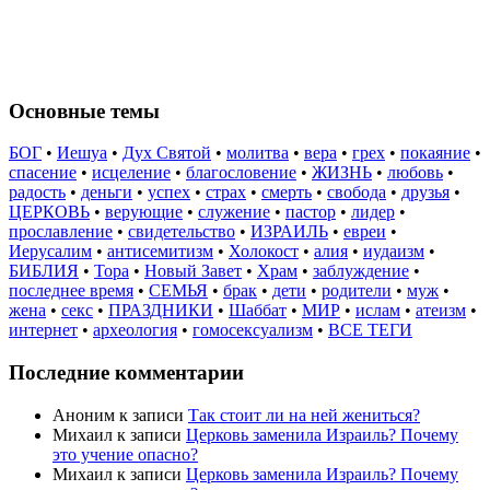
Основные темы
БОГ
•
Иешуа
•
Дух Святой
•
молитва
•
вера
•
грех
•
покаяние
•
спасение
•
исцеление
•
благословение
•
ЖИЗНЬ
•
любовь
•
радость
•
деньги
•
успех
•
страх
•
смерть
•
свобода
•
друзья
•
ЦЕРКОВЬ
•
верующие
•
служение
•
пастор
•
лидер
•
прославление
•
свидетельство
•
ИЗРАИЛЬ
•
евреи
•
Иерусалим
•
антисемитизм
•
Холокост
•
алия
•
иудаизм
•
БИБЛИЯ
•
Тора
•
Новый Завет
•
Храм
•
заблуждение
•
последнее время
•
СЕМЬЯ
•
брак
•
дети
•
родители
•
муж
•
жена
•
секс
•
ПРАЗДНИКИ
•
Шаббат
•
МИР
•
ислам
•
атеизм
•
интернет
•
археология
•
гомосексуализм
•
ВСЕ ТЕГИ
Последние комментарии
Аноним
к записи
Так стоит ли на ней жениться?
Михаил
к записи
Церковь заменила Израиль? Почему
это учение опасно?
Михаил
к записи
Церковь заменила Израиль? Почему