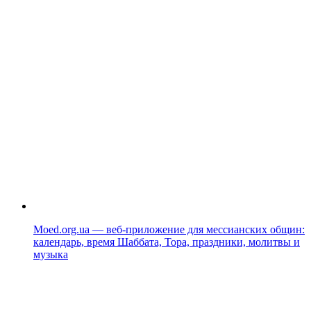
Moed.org.ua — веб-приложение для мессианских общин:
календарь, время Шаббата, Тора, праздники, молитвы и
музыка