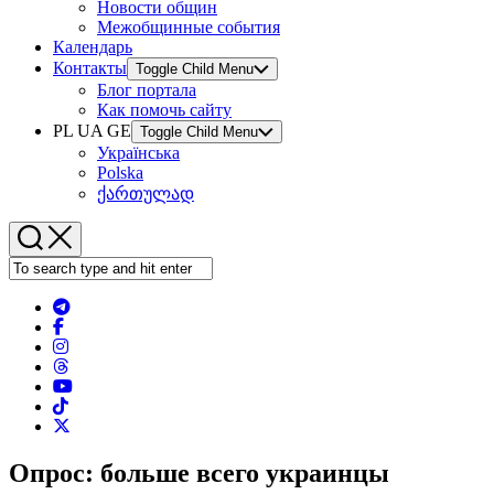
Новости общин
Межобщинные события
Календарь
Контакты
Toggle Child Menu
Блог портала
Как помочь сайту
PL UA GE
Toggle Child Menu
Українська
Polska
ქართულად
Опрос: больше всего украинцы