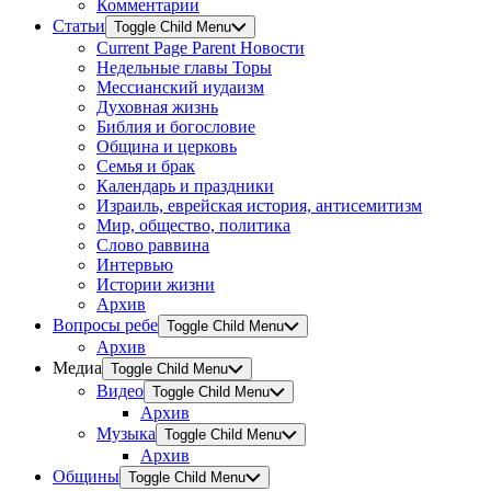
Комментарии
Статьи
Toggle Child Menu
Current Page Parent
Новости
Недельные главы Торы
Мессианский иудаизм
Духовная жизнь
Библия и богословие
Община и церковь
Семья и брак
Календарь и праздники
Израиль, еврейская история, антисемитизм
Мир, общество, политика
Слово раввина
Интервью
Истории жизни
Архив
Вопросы ребе
Toggle Child Menu
Архив
Медиа
Toggle Child Menu
Видео
Toggle Child Menu
Архив
Музыка
Toggle Child Menu
Архив
Общины
Toggle Child Menu