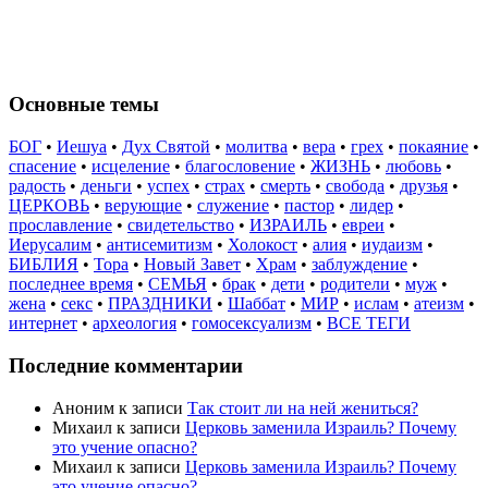
Основные темы
БОГ
•
Иешуа
•
Дух Святой
•
молитва
•
вера
•
грех
•
покаяние
•
спасение
•
исцеление
•
благословение
•
ЖИЗНЬ
•
любовь
•
радость
•
деньги
•
успех
•
страх
•
смерть
•
свобода
•
друзья
•
ЦЕРКОВЬ
•
верующие
•
служение
•
пастор
•
лидер
•
прославление
•
свидетельство
•
ИЗРАИЛЬ
•
евреи
•
Иерусалим
•
антисемитизм
•
Холокост
•
алия
•
иудаизм
•
БИБЛИЯ
•
Тора
•
Новый Завет
•
Храм
•
заблуждение
•
последнее время
•
СЕМЬЯ
•
брак
•
дети
•
родители
•
муж
•
жена
•
секс
•
ПРАЗДНИКИ
•
Шаббат
•
МИР
•
ислам
•
атеизм
•
интернет
•
археология
•
гомосексуализм
•
ВСЕ ТЕГИ
Последние комментарии
Аноним
к записи
Так стоит ли на ней жениться?
Михаил
к записи
Церковь заменила Израиль? Почему
это учение опасно?
Михаил
к записи
Церковь заменила Израиль? Почему
это учение опасно?