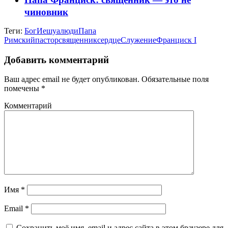
чиновник
Теги:
Бог
Иешуа
люди
Папа
Римский
пастор
священник
сердце
Служение
Франциск I
Добавить комментарий
Ваш адрес email не будет опубликован.
Обязательные поля
помечены
*
Комментарий
Имя
*
Email
*
Сохранить моё имя, email и адрес сайта в этом браузере для