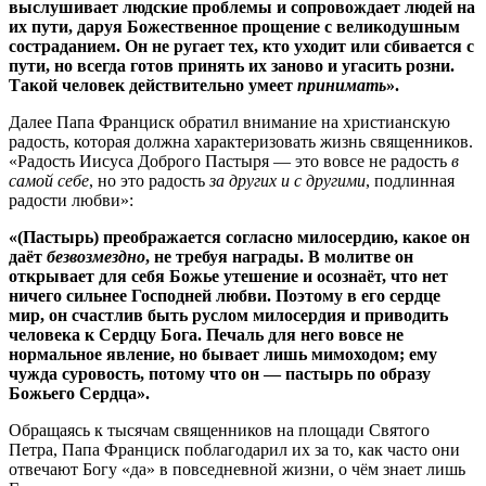
выслушивает людские проблемы и сопровождает людей на
их пути, даруя Божественное прощение с великодушным
состраданием. Он не ругает тех, кто уходит или сбивается с
пути, но всегда готов принять их заново и угасить розни.
Такой человек действительно умеет
принимать
».
Далее Папа Франциск обратил внимание на христианскую
радость, которая должна характеризовать жизнь священников.
«Радость Иисуса Доброго Пастыря — это вовсе не радость
в
самой себе
, но это радость
за других и с другими
, подлинная
радости любви»:
«(Пастырь) преображается согласно милосердию, какое он
даёт
безвозмездно
, не требуя награды. В молитве он
открывает для себя Божье утешение и осознаёт, что нет
ничего сильнее Господней любви. Поэтому в его сердце
мир, он счастлив быть руслом милосердия и приводить
человека к Сердцу Бога. Печаль для него вовсе не
нормальное явление, но бывает лишь мимоходом; ему
чужда суровость, потому что он — пастырь по образу
Божьего Сердца».
Обращаясь к тысячам священников на площади Святого
Петра, Папа Франциск поблагодарил их за то, как часто они
отвечают Богу «да» в повседневной жизни, о чём знает лишь