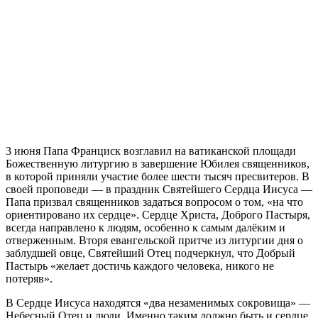
3
июня Папа Франциск возглавил на ватиканской площади
Божественную литургию в завершение Юбилея священников,
в которой приняли участие более шести тысяч пресвитеров. В
своей проповеди — в праздник Святейшего Сердца Иисуса —
Папа призвал священников задаться вопросом о том, «на что
ориентировано их сердце». Сердце Христа, Доброго Пастыря,
всегда направлено к людям, особенно к самым далёким и
отверженным. Вторя евангельской притче из литургии дня о
заблудшей овце, Святейший Отец подчеркнул, что Добрый
Пастырь «желает достичь каждого человека, никого не
потеряв».
В Сердце Иисуса находятся «два незаменимых сокровища» —
Небесный Отец и люди. Именно таким должно быть и сердце