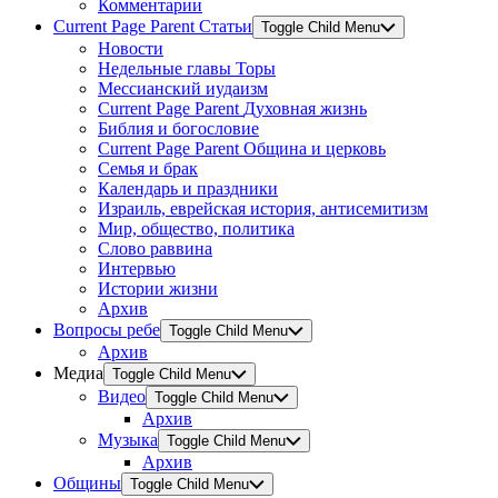
Комментарии
Current Page Parent
Статьи
Toggle Child Menu
Новости
Недельные главы Торы
Мессианский иудаизм
Current Page Parent
Духовная жизнь
Библия и богословие
Current Page Parent
Община и церковь
Семья и брак
Календарь и праздники
Израиль, еврейская история, антисемитизм
Мир, общество, политика
Слово раввина
Интервью
Истории жизни
Архив
Вопросы ребе
Toggle Child Menu
Архив
Медиа
Toggle Child Menu
Видео
Toggle Child Menu
Архив
Музыка
Toggle Child Menu
Архив
Общины
Toggle Child Menu