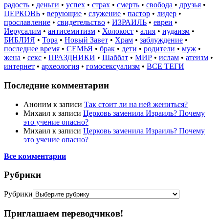
радость
•
деньги
•
успех
•
страх
•
смерть
•
свобода
•
друзья
•
ЦЕРКОВЬ
•
верующие
•
служение
•
пастор
•
лидер
•
прославление
•
свидетельство
•
ИЗРАИЛЬ
•
евреи
•
Иерусалим
•
антисемитизм
•
Холокост
•
алия
•
иудаизм
•
БИБЛИЯ
•
Тора
•
Новый Завет
•
Храм
•
заблуждение
•
последнее время
•
СЕМЬЯ
•
брак
•
дети
•
родители
•
муж
•
жена
•
секс
•
ПРАЗДНИКИ
•
Шаббат
•
МИР
•
ислам
•
атеизм
•
интернет
•
археология
•
гомосексуализм
•
ВСЕ ТЕГИ
Последние комментарии
Аноним
к записи
Так стоит ли на ней жениться?
Михаил
к записи
Церковь заменила Израиль? Почему
это учение опасно?
Михаил
к записи
Церковь заменила Израиль? Почему
это учение опасно?
Все комментарии
Рубрики
Рубрики
Приглашаем переводчиков!