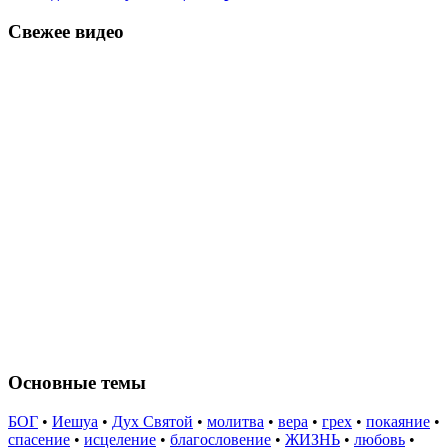
Свежее видео
Основные темы
БОГ
•
Иешуа
•
Дух Святой
•
молитва
•
вера
•
грех
•
покаяние
•
спасение
•
исцеление
•
благословение
•
ЖИЗНЬ
•
любовь
•