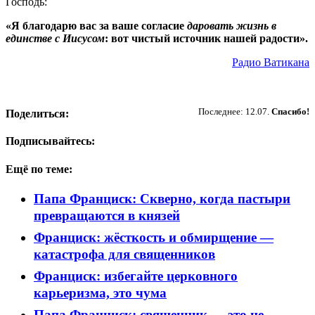
Господь:
«Я благодарю вас за ваше согласие
даровать жизнь в
единстве с Иисусом
: вот чистый источник нашей радости».
Радио Ватикана
Пожертвовать
Последнее: 12.07.
Спасибо!
Поделиться:
Подписывайтесь:
Ещё по теме:
Папа Франциск: Скверно, когда пастыри
превращаются в князей
Франциск: жёсткость и обмирщение —
катастрофа для священников
Франциск: избегайте церковного
карьеризма, это чума
Папа Франциск: священник — это не