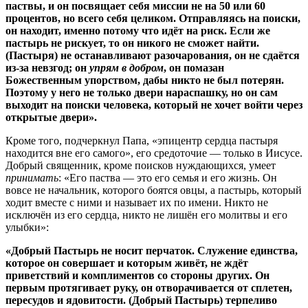
паствы, и он посвящает себя миссии не на 50 или 60
процентов, но всего себя целиком. Отправляясь на поиски,
он находит, именно потому что идёт на риск. Если же
пастырь не рискует, то он никого не сможет найти.
(Пастыря) не останавливают разочарования, он не сдаётся
из-за невзгод; он
упрям в добром
, он помазан
Божественным упорством, дабы никто не был потерян.
Поэтому у него не только двери нараспашку, но он сам
выходит на поиски человека, который не хочет войти через
открытые двери».
Кроме того, подчеркнул Папа, «эпицентр сердца пастыря
находится вне его самого», его средоточие — только в Иисусе.
Добрый священник, кроме поисков нуждающихся, умеет
принимать
: «Его паства — это его семья и его жизнь. Он
вовсе не начальник, которого боятся овцы, а пастырь, который
ходит вместе с ними и называет их по имени. Никто не
исключён из его сердца, никто не лишён его молитвы и его
улыбки»:
«Добрый Пастырь не носит перчаток. Служение единства,
которое он совершает и которым живёт, не ждёт
приветствий и комплиментов со стороны других. Он
первым протягивает руку, он отворачивается от сплетен,
пересудов и ядовитости. (Добрый Пастырь) терпеливо