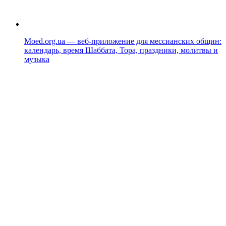
Moed.org.ua — веб-приложение для мессианских общин:
календарь, время Шаббата, Тора, праздники, молитвы и
музыка