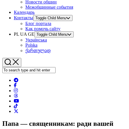
Новости общин
Межобщинные события
Календарь
Контакты
Toggle Child Menu
Блог портала
Как помочь сайту
PL UA GE
Toggle Child Menu
Українська
Polska
ქართულად
Папа — священникам: ради вашей