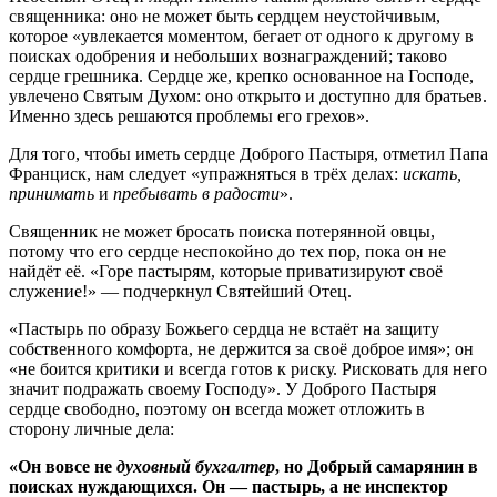
священника: оно не может быть сердцем неустойчивым,
которое «увлекается моментом, бегает от одного к другому в
поисках одобрения и небольших вознаграждений; таково
сердце грешника. Сердце же, крепко основанное на Господе,
увлечено Святым Духом: оно открыто и доступно для братьев.
Именно здесь решаются проблемы его грехов».
Для того, чтобы иметь сердце Доброго Пастыря, отметил Папа
Франциск, нам следует «упражняться в трёх делах:
искать,
принимать
и
пребывать в радости
».
Священник не может бросать поиска потерянной овцы,
потому что его сердце неспокойно до тех пор, пока он не
найдёт её. «Горе пастырям, которые приватизируют своё
служение!» — подчеркнул Святейший Отец.
«Пастырь по образу Божьего сердца не встаёт на защиту
собственного комфорта, не держится за своё доброе имя»; он
«не боится критики и всегда готов к риску. Рисковать для него
значит подражать своему Господу». У Доброго Пастыря
сердце свободно, поэтому он всегда может отложить в
сторону личные дела:
«Он вовсе не
духовный бухгалтер
, но Добрый самарянин в
поисках нуждающихся. Он — пастырь, а не инспектор