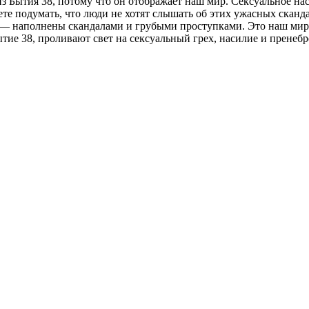
 Бытия 38, потому что он отображает наш мир. Сексуальное нас
те подумать, что люди не хотят слышать об этих ужасных сканд
 — наполнены скандалами и грубыми проступками. Это наш мир.
Бытие 38, проливают свет на сексуальный грех, насилие и прене