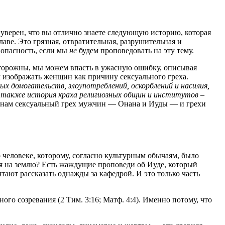
 уверен, что вы отлично знаете следующую историю, которая
аве. Это грязная, отвратительная, разрушительная и
 опасность, если мы
не
будем проповедовать на эту тему.
сторожны, мы можем впасть в ужасную ошибку, описывая
 изображать женщин как причину сексуального греха.
ых домогательств, злоупотреблений, оскорблений и насилия,
о также история краха религиозных общин и институтов –
ает нам сексуальный грех мужчин — Онана и Иуды — и грехи
 человеке, которому, согласно культурным обычаям, было
емя на землю? Есть жаждущие проповеди об Иуде, который
тают рассказать однажды за кафедрой. И это только часть
го созревания (2 Тим. 3:16; Матф. 4:4). Именно потому, что