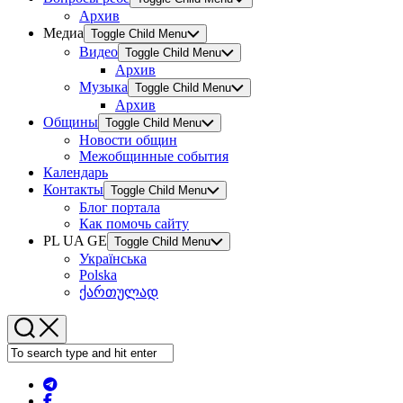
Архив
Медиа
Toggle Child Menu
Видео
Toggle Child Menu
Архив
Музыка
Toggle Child Menu
Архив
Общины
Toggle Child Menu
Новости общин
Межобщинные события
Календарь
Контакты
Toggle Child Menu
Блог портала
Как помочь сайту
PL UA GE
Toggle Child Menu
Українська
Polska
ქართულად