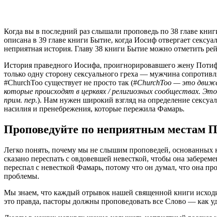
К
огда вы в последний раз слышали проповедь по 38 главе кни
описана в 39 главе книги Бытие, когда Иосиф отвергает сексу
неприятная история. Главу 38 книги Бытие можно отметить ре
История праведного Иосифа, проигнорировавшего жену Потифар
только одну сторону сексуального греха — мужчина сопротив
#ChurchToo существует не просто так (#
ChurchToo — это движен
которые происходят в церквях / религиозных сообществах. Эт
прим. пер.
). Нам нужен широкий взгляд на определение сексуал
насилия и пренебрежения, которые пережила Фамарь.
Проповедуйте по неприятным местам П
Легко понять, почему мы не слышим проповедей, основанных на
сказано переспать с овдовевшей невесткой, чтобы она заберем
переспал с невесткой Фамарь, потому что он думал, что она пр
проблемы.
Мы знаем, что каждый отрывок нашей священной книги исходит о
это правда, пасторы должны проповедовать все Слово — как уд