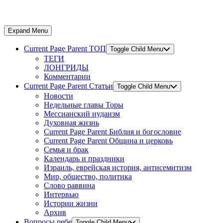
Expand Menu
Current Page Parent
ТОП
Toggle Child Menu
ТЕГИ
ЛОНГРИДЫ
Комментарии
Current Page Parent
Статьи
Toggle Child Menu
Новости
Недельные главы Торы
Мессианский иудаизм
Духовная жизнь
Current Page Parent
Библия и богословие
Current Page Parent
Община и церковь
Семья и брак
Календарь и праздники
Израиль, еврейская история, антисемитизм
Мир, общество, политика
Слово раввина
Интервью
Истории жизни
Архив
Вопросы ребе
Toggle Child Menu