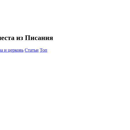
еста из Писания
а и церковь
Статьи
Топ