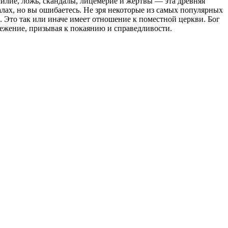
илие, ложь, скандалы, лицемерие и жертвы — эта древняя
алах, но вы ошибаетесь. Не зря некоторые из самых популярных
 Это так или иначе имеет отношение к поместной церкви. Бог
брежение, призывая к покаянию и справедливости.