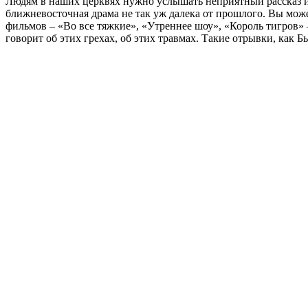
Людям в наших церквях нужно услышать неприятный рассказ из
ближневосточная драма не так уж далека от прошлого. Вы може
фильмов – «Во все тяжкие», «Утреннее шоу», «Король тигров»
говорит об этих грехах, об этих травмах. Такие отрывки, как 