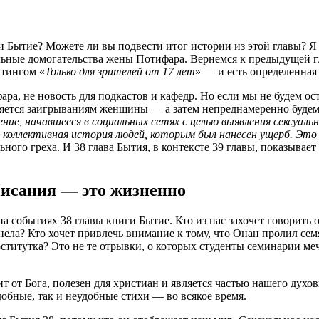
ги Бытие? Можете ли вы подвести итог истории из этой главы? Я
альные домогательства жены Потифара. Вернемся к предыдущей гл
йтингом «
Только для зрителей от 17 лет
» — и есть определенная
а, не новость для подкастов и кафедр. Но если мы не будем о
ляется заигрываниям женщины — а затем непреднамеренно будем
ие, начавшееся в социальных сетях с целью выявления сексуальн
о коллективная история людей, которым был нанесен ущерб. Эт
ьного греха. И 38 глава Бытия, в контексте 39 главы, показыв
исания — это жизненно
 событиях 38 главы книги Бытие. Кто из нас захочет говорить о
енела? Кто хочет привлечь внимание к тому, что Онан пролил с
оститутка? Это не те отрывки, о которых студенты семинарии меч
т Бога, полезен для христиан и является частью нашего духовно
обные, так и неудобные стихи — во всякое время.