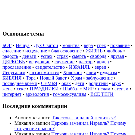
Основные темы
БОГ
•
Иешуа
•
Дух Святой
•
молитва
•
вера
•
грех
•
покаяние
•
спасение
•
исцеление
•
благословение
•
ЖИЗНЬ
•
любовь
•
радость
•
деньги
•
успех
•
страх
•
смерть
•
свобода
•
друзья
•
ЦЕРКОВЬ
•
верующие
•
служение
•
пастор
•
лидер
•
прославление
•
свидетельство
•
ИЗРАИЛЬ
•
евреи
•
Иерусалим
•
антисемитизм
•
Холокост
•
алия
•
иудаизм
•
БИБЛИЯ
•
Тора
•
Новый Завет
•
Храм
•
заблуждение
•
последнее время
•
СЕМЬЯ
•
брак
•
дети
•
родители
•
муж
•
жена
•
секс
•
ПРАЗДНИКИ
•
Шаббат
•
МИР
•
ислам
•
атеизм
•
интернет
•
археология
•
гомосексуализм
•
ВСЕ ТЕГИ
Последние комментарии
Аноним
к записи
Так стоит ли на ней жениться?
Михаил
к записи
Церковь заменила Израиль? Почему
это учение опасно?
Михаил
к записи
Церковь заменила Израиль? Почему