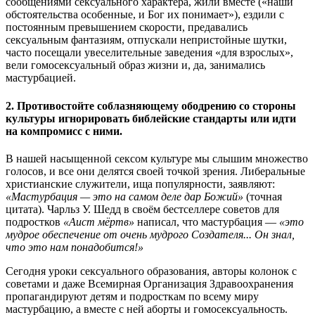
сообщениями сексуального характера, жили вместе («наши
обстоятельства особенные, и Бог их понимает»), ездили с
постоянным превышением скорости, предавались
сексуальным фантазиям, отпускали непристойные шутки,
часто посещали увеселительные заведения «для взрослых»,
вели гомосексуальный образ жизни и, да, занимались
мастурбацией.
2. Противостойте соблазняющему ободрению со стороны
культуры игнорировать библейские стандарты или идти
на компромисс с ними.
В нашей насыщенной сексом культуре мы слышим множество
голосов, и все они делятся своей точкой зрения. Либеральные
христианские служители, ища популярности, заявляют:
«Мастурбация — это на самом деле дар Божий»
(точная
цитата). Чарльз У. Шедд в своём бестселлере советов для
подростков
«Аист мёртв»
написал, что мастурбация —
«это
мудрое обеспечение от очень мудрого Создателя... Он знал,
что это нам понадобится!»
Сегодня уроки сексуального образования, авторы колонок с
советами и даже Всемирная Организация Здравоохранения
пропагандируют детям и подросткам по всему миру
мастурбацию, а вместе с ней аборты и гомосексуальность.