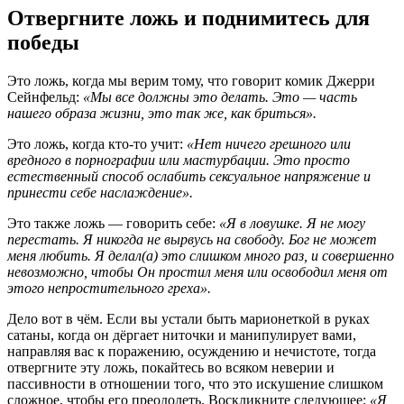
Отвергните ложь и поднимитесь для
победы
Это ложь, когда мы верим тому, что говорит комик Джерри
Сейнфельд:
«Мы все должны это делать. Это — часть
нашего образа жизни, это так же, как бриться».
Это ложь, когда кто-то учит:
«Нет ничего грешного или
вредного в порнографии или мастурбации. Это просто
естественный способ ослабить сексуальное напряжение и
принести себе наслаждение».
Это также ложь — говорить себе:
«Я в ловушке. Я не могу
перестать. Я никогда не вырвусь на свободу. Бог не может
меня любить. Я делал(а) это слишком много раз, и совершенно
невозможно, чтобы Он простил меня или освободил меня от
этого непростительного греха».
Дело вот в чём. Если вы устали быть марионеткой в руках
сатаны, когда он дёргает ниточки и манипулирует вами,
направляя вас к поражению, осуждению и нечистоте, тогда
отвергните эту ложь, покайтесь во всяком неверии и
пассивности в отношении того, что это искушение слишком
сложное, чтобы его преодолеть. Воскликните следующее:
«Я