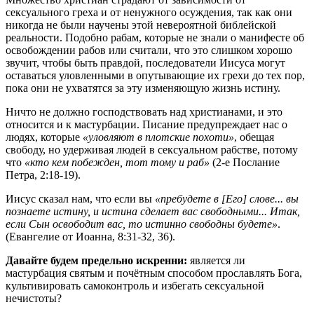
сексуального греха и от ненужного осуждения, так как они
никогда не были научены этой невероятной библейской
реальности. Подобно рабам, которые не знали о манифесте об
освобождении рабов или считали, что это слишком хорошо
звучит, чтобы быть правдой, последователи Иисуса могут
оставаться уловленными в опутывающие их грехи до тех пор,
пока они не ухватятся за эту изменяющую жизнь истину.
Ничто не должно господствовать над христианами, и это
относится и к мастурбации. Писание предупреждает нас о
людях, которые
«уловляют в плотские похоти»
, обещая
свободу, но удерживая людей в сексуальном рабстве, потому
что
«кто кем побежден, тот тому и раб»
(2-е Послание
Петра, 2:18-19).
Иисус сказал нам, что если вы
«пребудете в [Его] слове... вы
познаете истину, и истина сделает вас свободными... Итак,
если Сын освободит вас, то истинно свободны будете»
.
(Евангелие от Иоанна, 8:31-32, 36).
Давайте будем предельно искренни:
является ли
мастурбация святым и почётным способом прославлять Бога,
культивировать самоконтроль и избегать сексуальной
нечистоты?