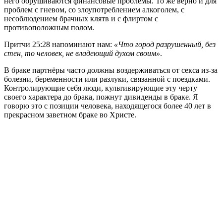
него обрушиваются финансовые проблемы. То же верно и для
проблем с гневом, со злоупотреблением алкоголем, с
несоблюдением брачных клятв и с флиртом с
противоположным полом.
Притчи 25:28 напоминают нам:
«Что город разрушенный, без
стен, то человек, не владеющий духом своим»
.
В браке партнёры часто должны воздерживаться от секса из-за
болезни, беременности или разлуки, связанной с поездками.
Контролирующие себя люди, культивирующие эту черту
своего характера до брака, пожнут дивиденды в браке. Я
говорю это с позиции человека, находящегося более 40 лет в
прекрасном заветном браке во Христе.