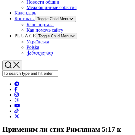
Новости общин
Межобщинные события
Календарь
Контакты
Toggle Child Menu
Блог портала
Как помочь сайту
PL UA GE
Toggle Child Menu
Українська
Polska
ქართულად
Применим ли стих Римлянам 5:17 к