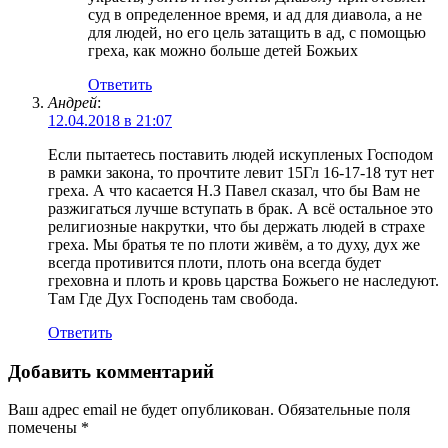
суд в определенное время, и ад для диавола, а не
для людей, но его цель затащить в ад, с помощью
греха, как можно больше детей Божьих
Ответить
Андрей
:
12.04.2018 в 21:07
Если пытаетесь поставить людей искупленых Господом
в рамки закона, то прочтите левит 15Гл 16-17-18 тут нет
греха. А что касается Н.З Павел сказал, что бы Вам не
разжигаться лучше вступать в брак. А всё остальное это
религиозные накрутки, что бы держать людей в страхе
греха. Мы братья те по плоти живём, а то духу, дух же
всегда противится плоти, плоть она всегда будет
греховна и плоть и кровь царства Божьего не наследуют.
Там Где Дух Господень там свобода.
Ответить
Добавить комментарий
Ваш адрес email не будет опубликован.
Обязательные поля
помечены
*