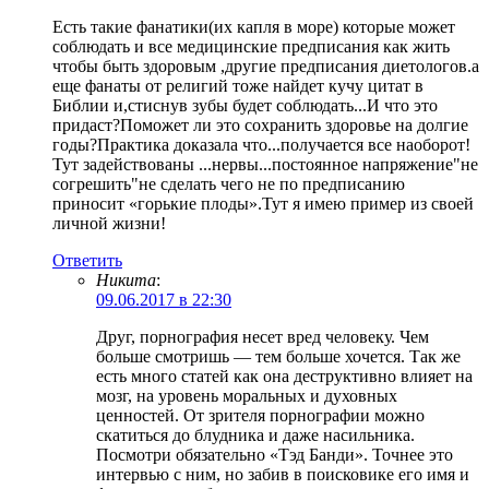
Есть такие фанатики(их капля в море) которые может
соблюдать и все медицинские предписания как жить
чтобы быть здоровым ,другие предписания диетологов.а
еще фанаты от религий тоже найдет кучу цитат в
Библии и,стиснув зубы будет соблюдать...И что это
придаст?Поможет ли это сохранить здоровье на долгие
годы?Практика доказала что...получается все наоборот!
Тут задействованы ...нервы...постоянное напряжение"не
согрешить"не сделать чего не по предписанию
приносит «горькие плоды».Тут я имею пример из своей
личной жизни!
Ответить
Никита
:
09.06.2017 в 22:30
Друг, порнография несет вред человеку. Чем
больше смотришь — тем больше хочется. Так же
есть много статей как она деструктивно влияет на
мозг, на уровень моральных и духовных
ценностей. От зрителя порнографии можно
скатиться до блудника и даже насильника.
Посмотри обязательно «Тэд Банди». Точнее это
интервью с ним, но забив в поисковике его имя и