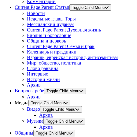
Комментарии
Current Page Parent
Статьи
Toggle Child Menu
Новости
Недельные главы Торы
Мессианский иудаизм
Current Page Parent
Духовная жизнь
Библия и богословие
Община и церковь
Current Page Parent
Семья и брак
Календарь и праздники
Израиль, еврейская история, антисемитизм
Мир, общество, политика
Слово раввина
Интервью
Истории жизни
Архив
Вопросы ребе
Toggle Child Menu
Архив
Медиа
Toggle Child Menu
Видео
Toggle Child Menu
Архив
Музыка
Toggle Child Menu
Архив
Общины
Toggle Child Menu