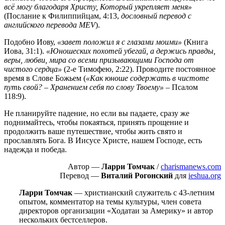
всё могу благодаря Христу, Который укрепляет меня»
(Послание к Филиппийцам, 4:13,
дословный перевод с
английского перевода MEV
).
Подобно Иову,
«завет положил я с глазами моими»
(Книга
Иова, 31:1).
«Юношеских похотей убегай, а держись правды,
веры, любви, мира со всеми призывающими Господа от
чистого сердца»
(2-е Тимофею, 2:22). Проводите постоянное
время в Слове Божьем (
«Как юноше содержать в чистоте
путь свой? – Хранением себя по слову Твоему»
– Псалом
118:9).
Не планируйте падение, но если вы падаете, сразу же
поднимайтесь, чтобы покаяться, принять прощение и
продолжить ваше путешествие, чтобы жить свято и
прославлять Бога. В Иисусе Христе, нашем Господе, есть
надежда и победа.
Автор —
Ларри Томчак
/
charismanews.com
Перевод —
Виталий Рогонский
для
ieshua.org
Ларри Томчак
— христианский служитель с 43-летним
опытом, комментатор на темы культуры, член совета
директоров организации «Ходатаи за Америку» и автор
нескольких бестселлеров.