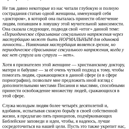
Не так давно некоторые из нас читали глубокую и полную
сострадания статью одной женщины, именующей себя
«доктором», в которой она пыталась принести облегчение
людям, попавшим в ловушку этой мучительной зависимости.
Она сказала следующее, подводя свой «итог» данной теме:
«Периодическое сбрасывание сексуального напряжения через
мастурбацию может быть НОРМАЛЬНЫМ для одинокой
личности... Навязчивая мастурбация является грехом, но
периодическое сбрасывание сексуального напряжения, когда у
вас нет супруга или супруги — нет».
Хотя я признателен этой женщине — христианскому доктору,
матери и бабушке — за её очень чуткий подход к тому, чтобы
помогать людям, сражающимся в данной сфере (и в сфере
порнографии), позвольте мне предложить иной взгляд с
дополнительными местами Писания и мыслями, способными
принести освобождение множеству людей, сражающихся в
этой сфере.
Служа молодым людям более четырёх десятилетий и,
вдобавок, испытывая схожую борьбу в своей собственной
жизни, я предлагаю пять принципов, подчёркивающих
Библейские заповеди и идеи, чтобы, я надеюсь, лучше
сосредоточиться на нашей цели. Пусть это также укрепит нас,