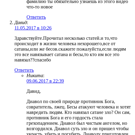
фамилию ты обязательно узнаешь из этого видео
что-то новое
Ответить
Давид
:
11.05.2017 в 10:26
Здравствуйте.Прочитал несколько статей.и то,что
происходит в жизни человека нехорошего,все от
сатаны,или же бесов.скажите пожалуйста,если людям
это все навязывает сатана и бесы,то кто им все это
навязал??спасибо
Ответить
Никита
:
09.06.2017 в 22:39
Давид,
Диавол по своей природе противник Бога,
совратитель, лжец. Бесы атакуют человека и хотят
навредить людям. Кто навязал сатане зло? Он сам,
противник Бога и его гордость стала
грехопадением. Диавол был чистым ангелом, но
возгордился. Диавол суть зло и он пришел чтобы
украсть, убить и погубить. Диаволу приготовлен