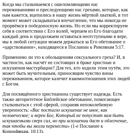
Когда мы сталкиваемся с ошеломляющими нас
переживаниями и преследующими нас грехами, которые, как
нам кажется, вцепились в нашу жизнь мёртвой хваткой, в тот
момент может складываться впечатление, что мы никогда не
прорвёмся в победоносную жизнь. Но если мы корректируем
себя в соответствии с Его волей, черпаем из Его благодати
каждый день и продолжаем оставаться неотступными в вере,
мы в любой ситуации можем держаться за Его обетование о
«царствовании», находящееся в Послании к Римлянам 5:17.
Применимо ли это к обольщениям сексуального греха? И, в
частности, как насчёт не состоящих в браке христиан и
искушения мастурбации? Для тех, кто ходили этим путём, это
может быть мучительным, приносящим чувство вины
переживанием, которое калечит взаимоотношения этих людей
с Богом.
Для посвящённого христианина существует надежда. Есть
также авторитетное Библейское обетование, помогающее
сталкиваться с этой сферой, сохраняя непоколебимую
уверенность:
«Вас постигло искушение не иное, как
человеческое; и верен Бог, Который не попустит вам быть
искушаемыми сверх сил, но при искушении даст и облегчение,
так чтобы вы могли перенести»
(1-е Послание к
Коринфянам, 10:13).