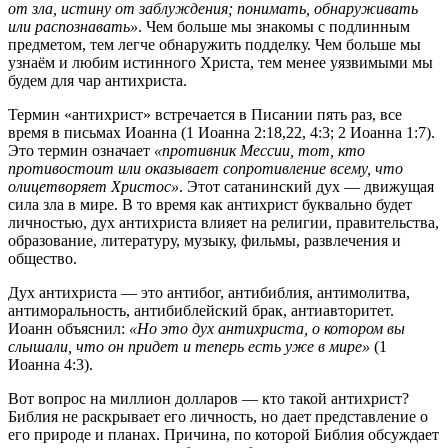
от зла, истину от заблуждения; понимать, обнаруживать
или распознавать»
. Чем больше мы знакомы с подлинным
предметом, тем легче обнаружить подделку. Чем больше мы
узнаём и любим истинного Христа, тем менее уязвимыми мы
будем для чар антихриста.
Термин «антихрист» встречается в Писании пять раз, все
время в письмах Иоанна (1 Иоанна 2:18,22, 4:3; 2 Иоанна 1:7).
Это термин означает
«противник Мессии, тот, кто
противостоит или оказывает сопротивление всему, что
олицетворяет Христос»
. Этот сатанинский дух — движущая
сила зла в мире. В то время как антихрист буквально будет
личностью, дух антихриста влияет на религии, правительства,
образование, литературу, музыку, фильмы, развлечения и
общество.
Дух антихриста — это антибог, антибиблия, антимолитва,
антиморальность, антибиблейский брак, антиавторитет.
Иоанн объяснил:
«Но это дух антихриста, о котором вы
слышали, что он придет и теперь есть уже в мире»
(1
Иоанна 4:3).
Вот вопрос на миллион долларов — кто такой антихрист?
Библия не раскрывает его личность, но дает представление о
его природе и планах. Причина, по которой Библия обсуждает