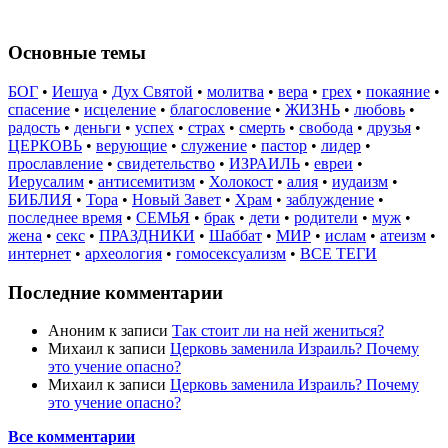
Основные темы
БОГ
•
Иешуа
•
Дух Святой
•
молитва
•
вера
•
грех
•
покаяние
•
спасение
•
исцеление
•
благословение
•
ЖИЗНЬ
•
любовь
•
радость
•
деньги
•
успех
•
страх
•
смерть
•
свобода
•
друзья
•
ЦЕРКОВЬ
•
верующие
•
служение
•
пастор
•
лидер
•
прославление
•
свидетельство
•
ИЗРАИЛЬ
•
евреи
•
Иерусалим
•
антисемитизм
•
Холокост
•
алия
•
иудаизм
•
БИБЛИЯ
•
Тора
•
Новый Завет
•
Храм
•
заблуждение
•
последнее время
•
СЕМЬЯ
•
брак
•
дети
•
родители
•
муж
•
жена
•
секс
•
ПРАЗДНИКИ
•
Шаббат
•
МИР
•
ислам
•
атеизм
•
интернет
•
археология
•
гомосексуализм
•
ВСЕ ТЕГИ
Последние комментарии
Аноним
к записи
Так стоит ли на ней жениться?
Михаил
к записи
Церковь заменила Израиль? Почему
это учение опасно?
Михаил
к записи
Церковь заменила Израиль? Почему
это учение опасно?
Все комментарии