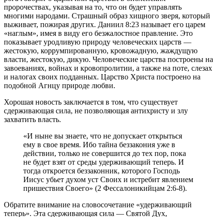
пророчествах, указывая на то, что он будет управлять
многими народами. Страшный образ хищного зверя, который
выживает, пожирая других. Даниил 8:23 называет его царем
«наглым», имея в виду его безжалостное правление. Это
показывает уродливую природу человеческих царств —
жестокую, коррумпированную, кровожадную, жаждущую
власти, жестокую, дикую. Человеческие царства построены на
завоеваниях, войнах и кровопролитии, а также на поте, слезах
и налогах своих подданных. Царство Христа построено на
подобной Агнцу природе любви.
Хорошая новость заключается в том, что существует
сдерживающая сила, не позволяющая антихристу и злу
захватить власть.
«И ныне вы знаете, что не допускает открыться
ему в свое время. Ибо тайна беззакония уже в
действии, только не совершится до тех пор, пока
не будет взят от среды удерживающий теперь. И
тогда откроется беззаконник, которого Господь
Иисус убьет духом уст Своих и истребит явлением
пришествия Своего» (2 Фессалоникийцам 2:6-8).
Обратите внимание на словосочетание «удерживающий
теперь». Эта сдерживающая сила — Святой Дух,