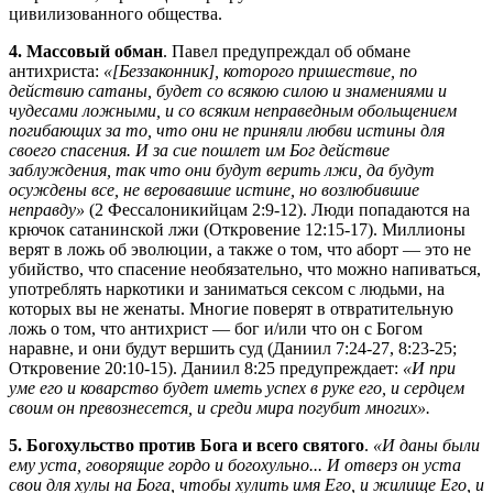
цивилизованного общества.
4. Массовый обман
. Павел предупреждал об обмане
антихриста:
«[Беззаконник], которого пришествие, по
действию сатаны, будет со всякою силою и знамениями и
чудесами ложными, и со всяким неправедным обольщением
погибающих за то, что они не приняли любви истины для
своего спасения. И за сие пошлет им Бог действие
заблуждения, так что они будут верить лжи, да будут
осуждены все, не веровавшие истине, но возлюбившие
неправду»
(2 Фессалоникийцам 2:9-12). Люди попадаются на
крючок сатанинской лжи (Откровение 12:15-17). Миллионы
верят в ложь об эволюции, а также о том, что аборт — это не
убийство, что спасение необязательно, что можно напиваться,
употреблять наркотики и заниматься сексом с людьми, на
которых вы не женаты. Многие поверят в отвратительную
ложь о том, что антихрист — бог и/или что он с Богом
наравне, и они будут вершить суд (Даниил 7:24-27, 8:23-25;
Откровение 20:10-15). Даниил 8:25 предупреждает:
«И при
уме его и коварство будет иметь успех в руке его, и сердцем
своим он превознесется, и среди мира погубит многих».
5. Богохульство против Бога и всего святого
.
«И даны были
ему уста, говорящие гордо и богохульно... И отверз он уста
свои для хулы на Бога, чтобы хулить имя Его, и жилище Его, и