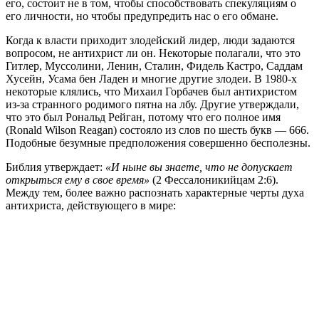
его, состоит не в том, чтобы способствовать спекуляциям о
его личности, но чтобы предупредить нас о его обмане.
Когда к власти приходит злодейский лидер, люди задаются
вопросом, не антихрист ли он. Некоторые полагали, что это
Гитлер, Муссолини, Ленин, Сталин, Фидель Кастро, Саддам
Хусейн, Усама бен Ладен и многие другие злодеи. В 1980-х
некоторые клялись, что Михаил Горбачев был антихристом
из-за странного родимого пятна на лбу. Другие утверждали,
что это был Рональд Рейган, потому что его полное имя
(Ronald Wilson Reagan) состояло из слов по шесть букв — 666.
Подобные безумные предположения совершенно бесполезны.
Библия утверждает:
«И ныне вы знаете, что не допускает
открыться ему в свое время»
(2 Фессалоникийцам 2:6).
Между тем, более важно распознать характерные черты духа
антихриста, действующего в мире: