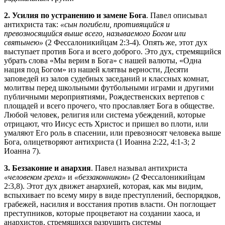
2. Усилия по устранению и замене Бога
. Павел описывал
антихриста так:
«сын погибели, противящийся и
превозносящийся выше всего, называемого Богом или
святынею»
(2 Фессалоникийцам 2:3-4). Опять же, этот дух
выступает против Бога и всего доброго. Это дух, стремящийся
убрать слова «Мы верим в Бога» с нашей валюты, «Одна
нация под Богом» из нашей клятвы верности, Десяти
заповедей из залов судебных заседаний и классных комнат,
молитвы перед школьными футбольными играми и другими
публичными мероприятиями, Рождественских вертепов с
площадей и всего прочего, что прославляет Бога в обществе.
Любой человек, религия или система убеждений, которые
отрицают, что Иисус есть Христос и пришел во плоти, или
умаляют Его роль в спасении, или превозносят человека выше
Бога, олицетворяют антихриста (1 Иоанна 2:22, 4:1-3; 2
Иоанна 7).
3. Беззаконие и анархия
. Павел называл антихриста
«человеком греха»
и
«беззаконником»
(2 Фессалоникийцам
2:3,8). Этот дух движет анархией, которая, как мы видим,
вспыхивает по всему миру в виде преступлений, беспорядков,
грабежей, насилия и восстания против власти. Он поглощает
преступников, которые процветают на создании хаоса, и
анархистов, стремящихся разрушить системы