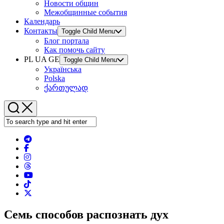
Новости общин
Межобщинные события
Календарь
Контакты
Toggle Child Menu
Блог портала
Как помочь сайту
PL UA GE
Toggle Child Menu
Українська
Polska
ქართულად
Семь способов распознать дух