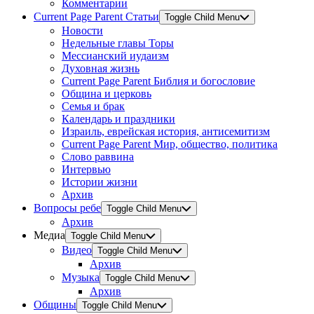
Комментарии
Current Page Parent
Статьи
Toggle Child Menu
Новости
Недельные главы Торы
Мессианский иудаизм
Духовная жизнь
Current Page Parent
Библия и богословие
Община и церковь
Семья и брак
Календарь и праздники
Израиль, еврейская история, антисемитизм
Current Page Parent
Мир, общество, политика
Слово раввина
Интервью
Истории жизни
Архив
Вопросы ребе
Toggle Child Menu
Архив
Медиа
Toggle Child Menu
Видео
Toggle Child Menu
Архив
Музыка
Toggle Child Menu
Архив
Общины
Toggle Child Menu