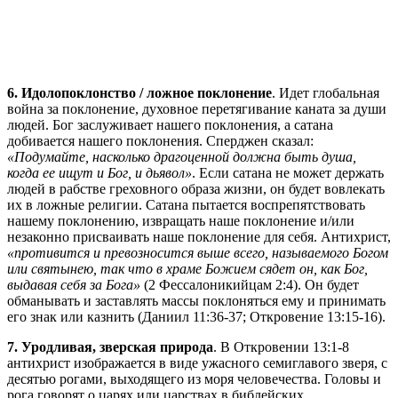
6. Идолопоклонство / ложное поклонение
. Идет глобальная
война за поклонение, духовное перетягивание каната за души
людей. Бог заслуживает нашего поклонения, а сатана
добивается нашего поклонения. Сперджен сказал:
«Подумайте, насколько драгоценной должна быть душа,
когда ее ищут и Бог, и дьявол»
. Если сатана не может держать
людей в рабстве греховного образа жизни, он будет вовлекать
их в ложные религии. Сатана пытается воспрепятствовать
нашему поклонению, извращать наше поклонение и/или
незаконно присваивать наше поклонение для себя. Антихрист,
«противится и превозносится выше всего, называемого Богом
или святынею, так что в храме Божием сядет он, как Бог,
выдавая себя за Бога»
(2 Фессалоникийцам 2:4). Он будет
обманывать и заставлять массы поклоняться ему и принимать
его знак или казнить (Даниил 11:36-37; Откровение 13:15-16).
7. Уродливая, зверская природа
. В Откровении 13:1-8
антихрист изображается в виде ужасного семиглавого зверя, с
десятью рогами, выходящего из моря человечества. Головы и
рога говорят о царях или царствах в библейских