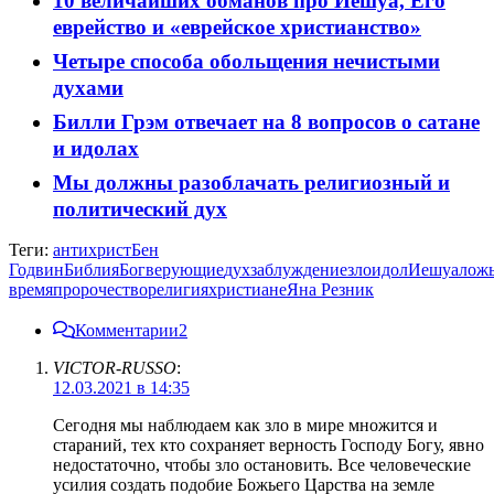
10 величайших обманов про Иешуа, Его
еврейство и «еврейское христианство»
Четыре способа обольщения нечистыми
духами
Билли Грэм отвечает на 8 вопросов о сатане
и идолах
Мы должны разоблачать религиозный и
политический дух
Теги:
антихрист
Бен
Годвин
Библия
Бог
верующие
дух
заблуждение
зло
идол
Иешуа
лож
время
пророчество
религия
христиане
Яна Резник
Комментарии
2
VICTOR-RUSSO
:
12.03.2021 в 14:35
Сегодня мы наблюдаем как зло в мире множится и
стараний, тех кто сохраняет верность Господу Богу, явно
недостаточно, чтобы зло остановить. Все человеческие
усилия создать подобие Божьего Царства на земле