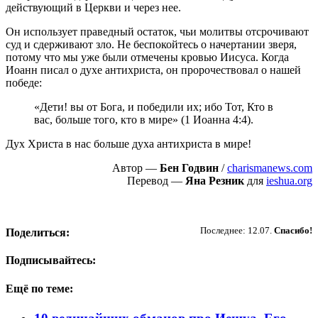
действующий в Церкви и через нее.
Он использует праведный остаток, чьи молитвы отсрочивают
суд и сдерживают зло. Не беспокойтесь о начертании зверя,
потому что мы уже были отмечены кровью Иисуса. Когда
Иоанн писал о духе антихриста, он пророчествовал о нашей
победе:
«Дети! вы от Бога, и победили их; ибо Тот, Кто в
вас, больше того, кто в мире» (1 Иоанна 4:4).
Дух Христа в нас больше духа антихриста в мире!
Автор —
Бен Годвин
/
charismanews.com
Перевод —
Яна Резник
для
ieshua.org
Пожертвовать
Последнее: 12.07.
Спасибо!
Поделиться:
Подписывайтесь:
Ещё по теме: