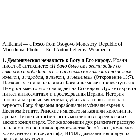
Antichrist — a fresco from Osogovo Monastery, Republic of
Macedonia. Photo — Edal Anton Lefterov, Wikimedia
1. Демоническая ненависть к Богу и Его народу
. Иоанн
писал об антихристе:
«И дано было ему вести войну со
святыми и победить их; и дана была ему власть над всяким
коленом, и народом, и языком, и племенем»
(Откровение 13:7).
Поскольку сатана ненавидит Бога и не может прикоснуться к
Нему, он вместо этого нападает на Его народ. Дух антихриста
питает антисемитизм и преследования Церкви. История
пропитана кровью мучеников, убитых за свою любовь и
верность Богу. Фараоны порабощали и убивали евреев в
Древнем Египте. Римские императоры казнили христиан на
аренах. Гитлер истребил шесть миллионов евреев в своих
адских концлагерях. Тот же зловещий дух разжигает расовую
ненависть сторонников превосходства белой расы, ку-клукс-
клана, неонацистов, антифа, ИГИЛ, джихадистов и других
радикальных групп.