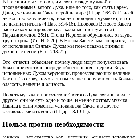
В Писании мы часто видим связь между музыкой и
проявлениями Святого Духа. Еще до того, как стать царем,
Давид успокаивал Саула игрой на лире (1 Цар. 16:23). Елисей
не мог пророчествовать, пока не приводили музыкант, и тот
не начинал играть (4 Цар. 3:14-16). Пророков Ветхого Завета
часто аккомпанировали музыкальные инструменты (1
Паралипоменон 25:1). Стены Иерихона обрушились от звука
труб и крика (Ис. Н. 6:20). В Новом Завете нам говорится, что
от исполнения Святым Духом мы поем псалмы, гимны и
духовные песни (Еф. 5:18-21).
Это, отчасти, объясняет, почему люди могут почувствовать
Божье присутствие посреди общего пения в церкви. Звук
исполненных Духом верующих, провозглашающих величие
Бога и Его славу, помогает нам лучше прочувствовать Божью
благость, величие и близость.
Но хоть музыка и присутствие Святого Духа связаны друг с
другом, они не суть одно и то же. Именно поэтому музыка
Давида в одни моменты успокаивала Саула, а в другие
заставляла метать копья (1 Цар. 18:10-11).
Польза против необходимости
Музыка — это средство. Бог – источник. Бог часто использует