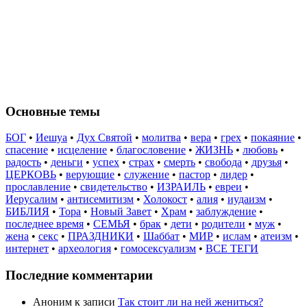
Основные темы
БОГ
•
Иешуа
•
Дух Святой
•
молитва
•
вера
•
грех
•
покаяние
•
спасение
•
исцеление
•
благословение
•
ЖИЗНЬ
•
любовь
•
радость
•
деньги
•
успех
•
страх
•
смерть
•
свобода
•
друзья
•
ЦЕРКОВЬ
•
верующие
•
служение
•
пастор
•
лидер
•
прославление
•
свидетельство
•
ИЗРАИЛЬ
•
евреи
•
Иерусалим
•
антисемитизм
•
Холокост
•
алия
•
иудаизм
•
БИБЛИЯ
•
Тора
•
Новый Завет
•
Храм
•
заблуждение
•
последнее время
•
СЕМЬЯ
•
брак
•
дети
•
родители
•
муж
•
жена
•
секс
•
ПРАЗДНИКИ
•
Шаббат
•
МИР
•
ислам
•
атеизм
•
интернет
•
археология
•
гомосексуализм
•
ВСЕ ТЕГИ
Последние комментарии
Аноним
к записи
Так стоит ли на ней жениться?