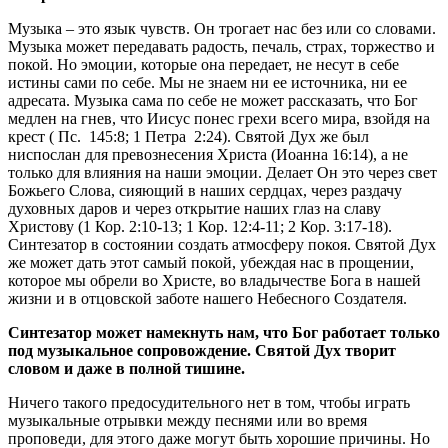
Музыка – это язык чувств. Он трогает нас без или со словами.
Музыка может передавать радость, печаль, страх, торжество и
покой. Но эмоции, которые она передает, не несут в себе
истины сами по себе. Мы не знаем ни ее источника, ни ее
адресата. Музыка сама по себе не может рассказать, что Бог
медлен на гнев, что Иисус понес грехи всего мира, взойдя на
крест ( Пс. 145:8; 1 Петра 2:24). Святой Дух же был
ниспослан для превознесения Христа (Иоанна 16:14), а не
только для влияния на наши эмоции. Делает Он это через свет
Божьего Слова, сияющий в наших сердцах, через раздачу
духовных даров и через открытие наших глаз на славу
Христову (1 Кор. 2:10-13; 1 Кор. 12:4-11; 2 Кор. 3:17-18).
Синтезатор в состоянии создать атмосферу покоя. Святой Дух
же может дать этот самый покой, убеждая нас в прощении,
которое мы обрели во Христе, во владычестве Бога в нашей
жизни и в отцовской заботе нашего Небесного Создателя.
Синтезатор может намекнуть нам, что Бог работает только
под музыкальное сопровождение. Святой Дух творит
словом и даже в полной тишине.
Ничего такого предосудительного нет в том, чтобы играть
музыкальные отрывки между песнями или во время
проповеди, для этого даже могут быть хорошие причины. Но