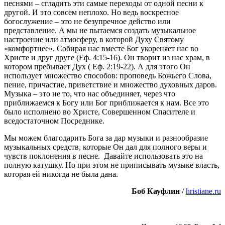
песнями – сгладить эти самые переходы от одной песни к
другой. И это совсем неплохо. Но ведь воскресное
богослужение – это не безупречное действо или
представление. А мы не пытаемся создать музыкальное
настроение или атмосферу, в которой Духу Святому
«комфортнее». Собирая нас вместе Бог укореняет нас во
Христе и друг друге (Еф. 4:15-16). Он творит из нас храм, в
котором пребывает Дух ( Еф. 2:19-22). А для этого Он
использует множество способов: проповедь Божьего Слова,
пение, причастие, приветствие и множество духовных даров.
Музыка – это не то, что нас объединяет, через что
приближаемся к Богу или Бог приближается к нам. Все это
было исполнено во Христе, Совершенном Спасителе и
вседостаточном Посреднике.
Мы можем благодарить Бога за дар музыки и разнообразие
музыкальных средств, которые Он дал для полного веры и
чувств поклонения в песне. Давайте использовать это на
полную катушку. Но при этом не приписывать музыке власть,
которая ей никогда не была дана.
Боб Кауфлин
/
hristiane.ru
Пожертвовать