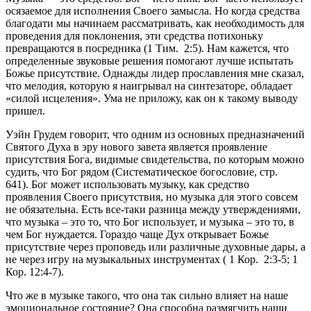
осязаемое для исполнения Своего замысла. Но когда средства
благодати мы начинаем рассматривать, как необходимость для
проведения для поклонения, эти средства потихоньку
превращаются в посредника (1 Тим. 2:5). Нам кажется, что
определенные звуковые решения помогают лучше испытать
Божье присутствие. Однажды лидер прославления мне сказал,
что мелодия, которую я наигрывал на синтезаторе, обладает
«силой исцеления». Ума не приложу, как он к такому выводу
пришел.
Уэйн Грудем говорит, что одним из основных предназначений
Святого Духа в эру нового завета является проявление
присутствия Бога, видимые свидетельства, по которым можно
судить, что Бог рядом (Систематическое богословие, стр.
641). Бог может использовать музыку, как средство
проявления Своего присутствия, но музыка для этого совсем
не обязательна. Есть все-таки разница между утверждениями,
что музыка – это то, что Бог использует, и музыка – это то, в
чем Бог нуждается. Гораздо чаще Дух открывает Божье
присутствие через проповедь или различные духовные дары, а
не через игру на музыкальных инструментах ( 1 Кор. 2:3-5; 1
Кор. 12:4-7).
Что же в музыке такого, что она так сильно влияет на наше
эмоциональное состояние? Она способна размягчить наши