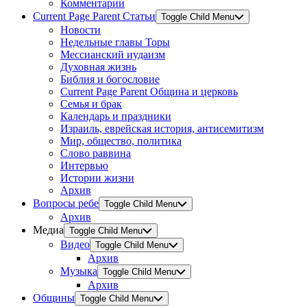
Комментарии
Current Page Parent
Статьи
Toggle Child Menu
Новости
Недельные главы Торы
Мессианский иудаизм
Духовная жизнь
Библия и богословие
Current Page Parent
Община и церковь
Семья и брак
Календарь и праздники
Израиль, еврейская история, антисемитизм
Мир, общество, политика
Слово раввина
Интервью
Истории жизни
Архив
Вопросы ребе
Toggle Child Menu
Архив
Медиа
Toggle Child Menu
Видео
Toggle Child Menu
Архив
Музыка
Toggle Child Menu
Архив
Общины
Toggle Child Menu