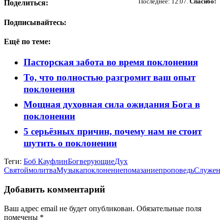
Последнее: 12.07.
Спасибо!
Поделиться:
Подписывайтесь:
Ещё по теме:
Пасторская забота во время поклонения
То, что полностью разгромит ваш опыт
поклонения
Мощная духовная сила ожидания Бога в
поклонении
5 серьёзных причин, почему нам не стоит
шутить о поклонении
Теги:
Боб Кауфлин
Бог
верующие
Дух
Святой
молитва
Музыка
поклонение
помазание
проповедь
Служен
Добавить комментарий
Ваш адрес email не будет опубликован.
Обязательные поля
помечены
*