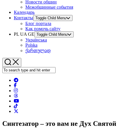
Новости общин
Межобщинные события
Календарь
Контакты
Toggle Child Menu
Блог портала
Как помочь сайту
PL UA GE
Toggle Child Menu
Українська
Polska
ქართულად
Синтезатор – это вам не Дух Святой