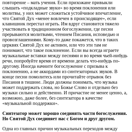
повторение – мать учения. Если прихожане привыкли
слышать «подкладные звуки» во время поклонения или
молитвы, у них может сложиться устойчивое впечатление,
что Святой Дух «менее вовлечен в происходящее», если
клавишник перестал играть. Им вдруг становится тяжело
участвовать в традиционном богослужении, где песни
прерываются молитвами, чтением Писания, исповедью и
провозглашениями. Кому-то даже покажется, что в таких
церквях Святой Дух не активен, или что эти там не
понимают, что такое поклонение. Если вы всегда играете
музыкальные вставки между песнями и во время чьей-нибудь
речи, попробуйте время от времени делать что-нибудь по-
другому. Иногда начните богослужение с призыва к
поклонению, а не аккордами из синтезаторных звуков. В
конце песни помолитесь или прочитайте отрывок без
Писания в тишине. Люди должны понимать, что музыка
может поддержать слова, но Божье Слово и отдельно без
музыки сильно и действенно. И причастие не менее ценно, а,
возможно, даже более, без синтезатора в качестве
«музыкальной поддержки».
Синтезатор может хорошо соединять части богослужения.
Но Святой Дух соединяет нас с Богом и друг другом.
Одна из главных причин музыкальных переходов между