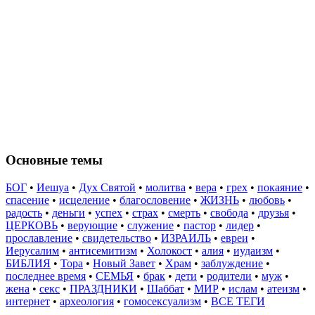
Основные темы
БОГ
•
Иешуа
•
Дух Святой
•
молитва
•
вера
•
грех
•
покаяние
•
спасение
•
исцеление
•
благословение
•
ЖИЗНЬ
•
любовь
•
радость
•
деньги
•
успех
•
страх
•
смерть
•
свобода
•
друзья
•
ЦЕРКОВЬ
•
верующие
•
служение
•
пастор
•
лидер
•
прославление
•
свидетельство
•
ИЗРАИЛЬ
•
евреи
•
Иерусалим
•
антисемитизм
•
Холокост
•
алия
•
иудаизм
•
БИБЛИЯ
•
Тора
•
Новый Завет
•
Храм
•
заблуждение
•
последнее время
•
СЕМЬЯ
•
брак
•
дети
•
родители
•
муж
•
жена
•
секс
•
ПРАЗДНИКИ
•
Шаббат
•
МИР
•
ислам
•
атеизм
•
интернет
•
археология
•
гомосексуализм
•
ВСЕ ТЕГИ