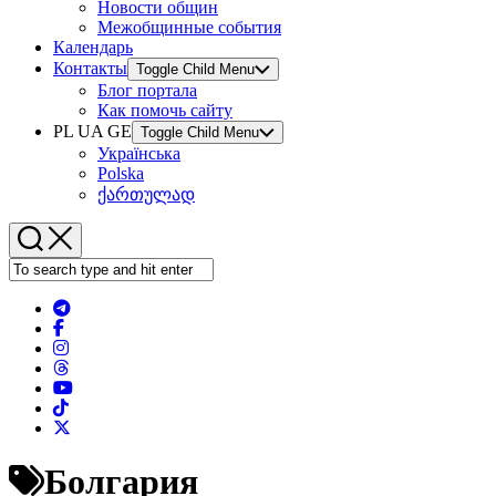
Новости общин
Межобщинные события
Календарь
Контакты
Toggle Child Menu
Блог портала
Как помочь сайту
PL UA GE
Toggle Child Menu
Українська
Polska
ქართულად
Болгария