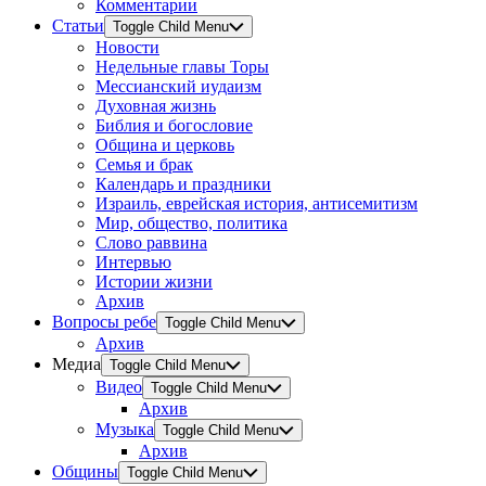
Комментарии
Статьи
Toggle Child Menu
Новости
Недельные главы Торы
Мессианский иудаизм
Духовная жизнь
Библия и богословие
Община и церковь
Семья и брак
Календарь и праздники
Израиль, еврейская история, антисемитизм
Мир, общество, политика
Слово раввина
Интервью
Истории жизни
Архив
Вопросы ребе
Toggle Child Menu
Архив
Медиа
Toggle Child Menu
Видео
Toggle Child Menu
Архив
Музыка
Toggle Child Menu
Архив
Общины
Toggle Child Menu