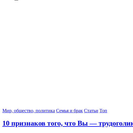
Мир, общество, политика
Семья и брак
Статьи
Топ
10 признаков того, что Вы — трудоголи