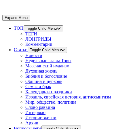
Expand Menu
ТОП
Toggle Child Menu
ТЕГИ
ЛОНГРИДЫ
Комментарии
Статьи
Toggle Child Menu
Новости
Недельные главы Торы
Мессианский иудаизм
Духовная жизнь
Библия и богословие
Община и церковь
Семья и брак
Календарь и праздники
Израиль, еврейская история, антисемитизм
Мир, общество, политика
Слово раввина
Интервью
Истории жизни
Архив
Вопросы ребе
Toggle Child Menu