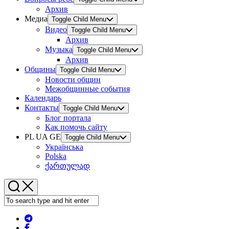
Архив
Медиа
Toggle Child Menu
Видео
Toggle Child Menu
Архив
Музыка
Toggle Child Menu
Архив
Общины
Toggle Child Menu
Новости общин
Межобщинные события
Календарь
Контакты
Toggle Child Menu
Блог портала
Как помочь сайту
PL UA GE
Toggle Child Menu
Українська
Polska
ქართულად