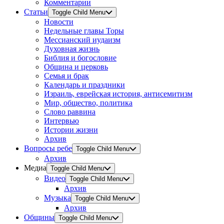
Комментарии
Статьи
Toggle Child Menu
Новости
Недельные главы Торы
Мессианский иудаизм
Духовная жизнь
Библия и богословие
Община и церковь
Семья и брак
Календарь и праздники
Израиль, еврейская история, антисемитизм
Мир, общество, политика
Слово раввина
Интервью
Истории жизни
Архив
Вопросы ребе
Toggle Child Menu
Архив
Медиа
Toggle Child Menu
Видео
Toggle Child Menu
Архив
Музыка
Toggle Child Menu
Архив
Общины
Toggle Child Menu