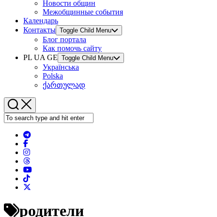
Новости общин
Межобщинные события
Календарь
Контакты
Toggle Child Menu
Блог портала
Как помочь сайту
PL UA GE
Toggle Child Menu
Українська
Polska
ქართულად
родители