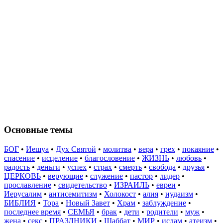
Основные темы
БОГ
•
Иешуа
•
Дух Святой
•
молитва
•
вера
•
грех
•
покаяние
•
спасение
•
исцеление
•
благословение
•
ЖИЗНЬ
•
любовь
•
радость
•
деньги
•
успех
•
страх
•
смерть
•
свобода
•
друзья
•
ЦЕРКОВЬ
•
верующие
•
служение
•
пастор
•
лидер
•
прославление
•
свидетельство
•
ИЗРАИЛЬ
•
евреи
•
Иерусалим
•
антисемитизм
•
Холокост
•
алия
•
иудаизм
•
БИБЛИЯ
•
Тора
•
Новый Завет
•
Храм
•
заблуждение
•
последнее время
•
СЕМЬЯ
•
брак
•
дети
•
родители
•
муж
•
жена
•
секс
•
ПРАЗДНИКИ
•
Шаббат
•
МИР
•
ислам
•
атеизм
•