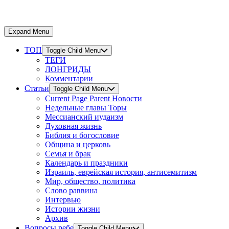
Expand Menu
ТОП
Toggle Child Menu
ТЕГИ
ЛОНГРИДЫ
Комментарии
Статьи
Toggle Child Menu
Current Page Parent
Новости
Недельные главы Торы
Мессианский иудаизм
Духовная жизнь
Библия и богословие
Община и церковь
Семья и брак
Календарь и праздники
Израиль, еврейская история, антисемитизм
Мир, общество, политика
Слово раввина
Интервью
Истории жизни
Архив
Вопросы ребе
Toggle Child Menu