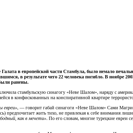
Галата в европейской части Стамбула, было немало печальны
шимся, в результате чего 22 человека погибло. В ноябре 20
 были ранены.
 включила стамбульскую синагогу «Неве Шалом», наряду с америк
шейся в конфискованных на конспиративной квартире террорист
ы евреи»
, — говорит габай синагоги «Неве Шалом» Сами Магри
ось) предпочитает жить тихо, не привлекая к себе внимания лишн
ободный, как в мечети»
. По его словам, многие турецкие евреи с