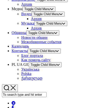
Архив
Медиа
Toggle Child Menu
Видео
Toggle Child Menu
Архив
Музыка
Toggle Child Menu
Архив
Общины
Toggle Child Menu
Новости общин
Межобщинные события
Календарь
Контакты
Toggle Child Menu
Блог портала
Как помочь сайту
PL UA GE
Toggle Child Menu
Українська
Polska
ქართულად