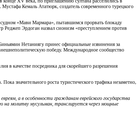
в конце XV века, по приглашению султана расселились в
 Мустафа Кемаль Ататюрк, создатель современного турецкого
с судном «Мави Мармара», пытавшимся прорвать блокаду
истр Реджеп Эрдоган назвал сионизм «преступлением против
о Биньямин Нетаниягу принес официальные извинения за
ю внешнеполитическую победу. Международное сообщество
лия в качестве посредника для скорейшего разрешения
. Пока значительного роста туристического трафика незаметно,
вреям, а в особенности гражданам еврейского государства
го на молитву мусульман, транслируется через мощные
Пожертвовать