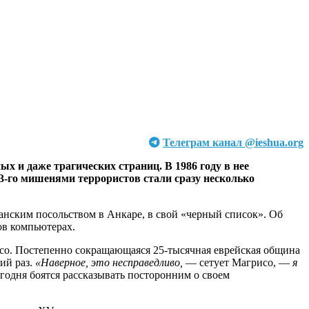
Телеграм канал @ieshua.org
х и даже трагических страниц. В 1986 году в нее
03-го мишенями террористов стали сразу несколько
анским посольством в Анкаре, в свой «черный список». Об
ов компьютерах.
со. Постепенно сокращающаяся 25-тысячная еврейская община
ий раз.
«Наверное, это несправедливо,
— сетует Магрисо, —
я
егодня боятся рассказывать посторонним о своем