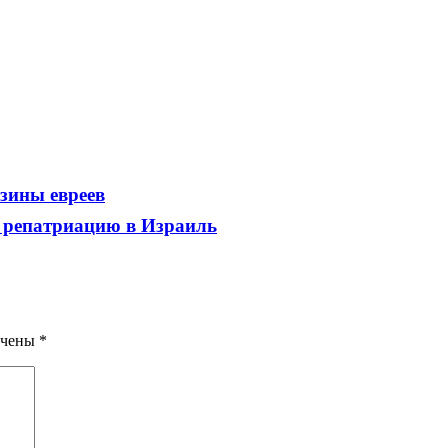
зины евреев
а репатриацию в Израиль
ечены
*