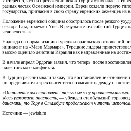
Интересно, что на протяжении веков Турция относилась к евр
разных частях Османской империи. Евреи создали первую тип
государства, пригласил в свою страну еврейских беженцев из 
Положение еврейской общины обострилось после резкого ухуд
сектора Газа, отмечает Ynet. В результате тех событий Турция
человечества».
Надежда на нормализацию турецко-израильских отношений появ
инцидент на «Мави Мармара». Турецкие лидеры приветствовал
высоко оценило действия Израиля как направленные на дости
В начале апреля Эрдоган заявил, что теперь, после восстанов
палестинского конфликта.
В Турции рассчитывали также, что восстановление отношений с
но представители тревэл-агентств возлагают надежду на летние
«Отношения восстановлены только между правительствами. Из
здесь угрожает опасность,
— убежден стамбульский торговец
динамики, то Тору в Стамбуле продолжают читать шепотом
Источник — jewish.ru