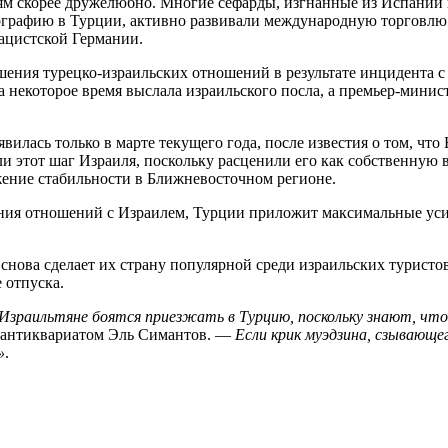
еям скорее дружелюбно. Многие сефарды, изгнанные из Испании 
ографию в Турции, активно развивали международную торговлю.
нацистской Германии.
шения турецко-израильских отношений в результате инцидента 
 на некоторое время выслала израильского посла, а премьер-мин
илась только в марте текущего года, после известия о том, чт
и этот шаг Израиля, поскольку расценили его как собственну
жение стабильности в Ближневосточном регионе.
ления отношений с Израилем, Турции приложит максимальные уси
нова сделает их страну популярной среди израильских туристов
 отпуска.
раильтяне боятся приезжать в Турцию, поскольку знают, что е
 антиквариатом Эль Симантов. —
Если крик муэдзина, сзывающе
»
.