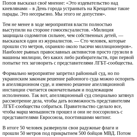
Попов высказал своё мнение: «Это издевательство над
киевлянами – в День города устраивать на Крещатике такие
парады. Это несерьезно. Мы этого не допустим».
Тем не менее в ходе мероприятия власти полностью
выступили на стороне гомосексуалистов. «Милиция
защищала содомитов сильнее, чем собственных детей, —
высказался один из журналистов. — Сто человек, которые
прошли сто метров, охраняло около тысячи миллиционеров».
Наиболее рьяных православных активистов просто грузили в
машины милиции, без каких либо разбирательств, при первой
попытке тех заговорить с представителями ЛГБТ-сообщества.
Формально мероприятие запретил районный суд, но по
украинским законам решение районного суда можно оспорить
в апелляционном суде, и именно решение апелляционной
инстанции считается окончательным и подлежащим
исполнению. Так вот, апелляционный суд специально затянул
рассмотрение дела, чтобы дать возможность представителям
ЛГБТ-сообщества собраться. Правительство сделало все,
чтобы марш меньшинств прошел и они не поссорились с
представителями Евросоюза, посетившими митинг.
В итоге 50 человек развернули свои радужные флаги и
прошли 50 метров под прикрытием 500 бойцов МВД. Потом