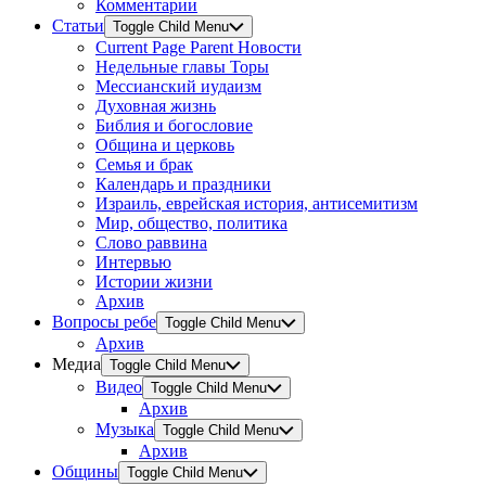
Комментарии
Статьи
Toggle Child Menu
Current Page Parent
Новости
Недельные главы Торы
Мессианский иудаизм
Духовная жизнь
Библия и богословие
Община и церковь
Семья и брак
Календарь и праздники
Израиль, еврейская история, антисемитизм
Мир, общество, политика
Слово раввина
Интервью
Истории жизни
Архив
Вопросы ребе
Toggle Child Menu
Архив
Медиа
Toggle Child Menu
Видео
Toggle Child Menu
Архив
Музыка
Toggle Child Menu
Архив
Общины
Toggle Child Menu