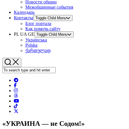
Новости общин
Межобщинные события
Календарь
Контакты
Toggle Child Menu
Блог портала
Как помочь сайту
PL UA GE
Toggle Child Menu
Українська
Polska
ქართულად
«УКРАИНА — не Содом!»