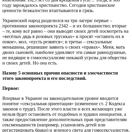
году зарождалось христианство. Сегодня христианские
ценности безжалостно втаптываются в грязь.
Украинский народ разделился на три лагеря: первые –
противники законопроекта 2342 – и их большинство; вторые
– те, кому всё равно – они выводят своих детей посмотреть на
«весёлых дядь в розовых трусиках» и просят «оставить их в
покое», мол, «пусть резвятся»; и третьи – сексуальные
меньшины, решившие заявить о своих «правах». Меня, мать
двоих сыновей, наиболее удивляют эти самые равнодушные,
не видящие в гомосексуализме никакой угрозы для общества
и своих детей. Но она есть.
Назову 5 основных причин опасности и злосчастности
этого законопроекта и его последствий.
Первое:
Впервые в Украине на законодательном уровне вводится
понятие «сексуальная ориентация» (изменение ст. 2 Кодекса
законов о труде). После этого власти и всех желающих уже
нельзя будет остановить от подобных и худших инициатив, а
также предоставление дополнительных прав представителям
сексменьшинств (например, усыновлять детей или
регистрировать браки) и зеленого света для гомосексуалистов,