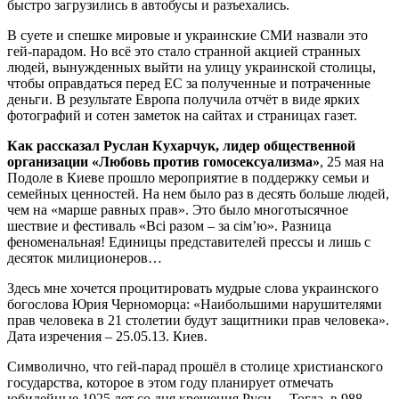
быстро загрузились в автобусы и разъехались.
В суете и спешке мировые и украинские СМИ назвали это
гей-парадом. Но всё это стало странной акцией странных
людей, вынужденных выйти на улицу украинской столицы,
чтобы оправдаться перед ЕС за полученные и потраченные
деньги. В результате Европа получила отчёт в виде ярких
фотографий и сотен заметок на сайтах и страницах газет.
Как рассказал Руслан Кухарчук, лидер общественной
организации «Любовь против гомосексуализма»
, 25 мая на
Подоле в Киеве прошло мероприятие в поддержку семьи и
семейных ценностей. На нем было раз в десять больше людей,
чем на «марше равных прав». Это было многотысячное
шествие и фестиваль «Всі разом – за сім’ю». Разница
феноменальная! Единицы представителей прессы и лишь с
десяток милиционеров…
Здесь мне хочется процитировать мудрые слова украинского
богослова Юрия Черноморца: «Наибольшими нарушителями
прав человека в 21 столетии будут защитники прав человека».
Дата изречения – 25.05.13. Киев.
Символично, что гей-парад прошёл в столице христианского
государства, которое в этом году планирует отмечать
юбилейные 1025 лет со дня крещения Руси… Тогда, в 988