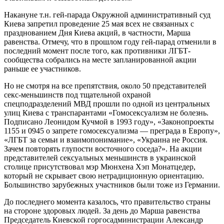
Накануне т.н. гей-парада Окружной административный суд
Киева запретил проведение 25 мая всех не связанных с
празднованием Дня Киева акций, в частности, Марша
равенства. Отмечу, что в прошлом году гей-парад отменили в
последний момент после того, как противники ЛГБТ-
сообщества собрались на месте запланированной акции
раньше ее участников.
Но не смотря на все препятствия, около 50 представителей
секс-меньшинств под тщательной охраной
спецподразделений МВД прошли по одной из центральных
улиц Киева с транспарантами «Гомосексуализм не болезнь.
Подписано Леонидом Кучмой в 1993 году», «Законопроекты
1155 и 0945 о запрете гомосексуализма — преграда в Европу»,
«ЛГБТ за семьи и взаимопонимание», «Украина не Россия.
Зачем повторять глупости восточного соседа?». На акции
представителей сексуальных меньшинств в украинской
столице присутствовал мэр Мюнхена Хэп Монатцедер,
который не скрывает свою нетрадиционную ориентацию.
Большинство зарубежных участников были тоже из Германии.
До последнего момента казалось, что правительство страны
на стороне здоровых людей. За день до Марша равенства
Председатель Киевской горгосадминистрации Александр