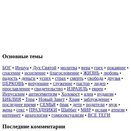
Основные темы
БОГ
•
Иешуа
•
Дух Святой
•
молитва
•
вера
•
грех
•
покаяние
•
спасение
•
исцеление
•
благословение
•
ЖИЗНЬ
•
любовь
•
радость
•
деньги
•
успех
•
страх
•
смерть
•
свобода
•
друзья
•
ЦЕРКОВЬ
•
верующие
•
служение
•
пастор
•
лидер
•
прославление
•
свидетельство
•
ИЗРАИЛЬ
•
евреи
•
Иерусалим
•
антисемитизм
•
Холокост
•
алия
•
иудаизм
•
БИБЛИЯ
•
Тора
•
Новый Завет
•
Храм
•
заблуждение
•
последнее время
•
СЕМЬЯ
•
брак
•
дети
•
родители
•
муж
•
жена
•
секс
•
ПРАЗДНИКИ
•
Шаббат
•
МИР
•
ислам
•
атеизм
•
интернет
•
археология
•
гомосексуализм
•
ВСЕ ТЕГИ
Последние комментарии