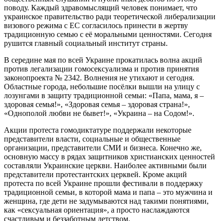
поводу. Каждый здравомыслящий человек понимает, что
украинское правительство ради теоретической либерализации
визового режима с ЕС согласилось принести в жертву
традиционную семью с её моральными ценностями. Сегодня
рушится главный социальный институт страны.
В середине мая по всей Украине прокатилась волна акций
против легализации гомосексуализма и против принятия
законопроекта № 2342. Волнения не утихают и сегодня.
Областные города, небольшие посёлки вышли на улицу с
лозунгами в защиту традиционной семьи: «Папа, мама, я –
здоровая семья!», «Здоровая семья – здоровая страна!»,
«Однополой любви не бывет!», «Украина – на Содом!».
Акции протеста гомодиктатуре поддержали некоторые
представители власти, социальные и общественные
организации, представители СМИ и бизнеса. Конечно же,
основную массу в рядах защитников христианских ценностей
составляли Украинские церкви. Наиболее активными были
представители протестантских церквей. Кроме акций
протеста по всей Украине прошли фестивали в поддержку
традиционной семьи, в которой мама и папа – это мужчина и
женщина, где дети не задумываются над такими понятиями,
как «сексуальная ориентация», а просто наслаждаются
счастливым и беззаботным детством.