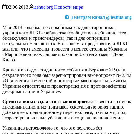
02.06.2013
ieshua.org
Новости мира
Телеграм канал @ieshua.org
Май 2013 года был не спокойным как для сторонников
украинского ЛГБТ-сообщества (сообщество лесбиянок, геев,
бисексуалов и трансгендеров), так и для оппозиции
сексуальных меньшинств. В начале мая представители ЛГБТ
заявили, что намерены провести в центре столицы Украины
«Марш равенства». Запланирован он был на 25 мая – День
Киева.
Кроме этого «долгожданного» события в Верховной Раде в
феврале этого года был зарегистрирован законопроект № 2342
«О внесении изменений в некоторые законодательные акты
Украины относительно предотвращения и противодействия
дискриминации в Украине».
Среди главных задач этого законопроекта
– ввести в список
дискриминационных признаков сексуальную ориентацию,
добавив ее к традиционному перечню: раса, цвет кожи, пол,
возраст, религиозные убеждения и социальное положение.
Украинцев встревожило то, что это делалось без
общественных слушаний и публичных дебатов по этому