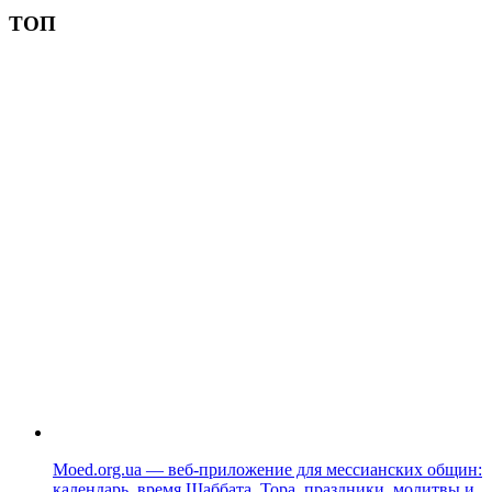
ТОП
Moed.org.ua — веб-приложение для мессианских общин:
календарь, время Шаббата, Тора, праздники, молитвы и