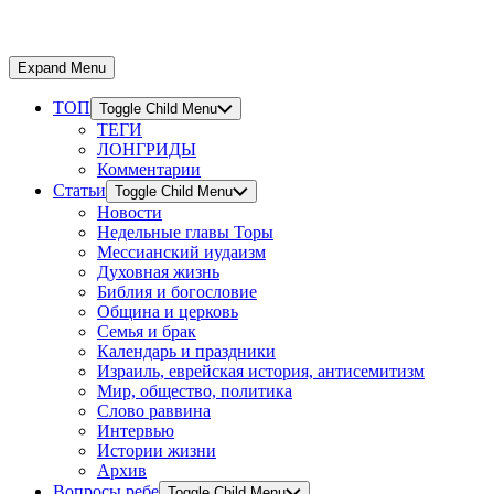
Expand Menu
ТОП
Toggle Child Menu
ТЕГИ
ЛОНГРИДЫ
Комментарии
Статьи
Toggle Child Menu
Новости
Недельные главы Торы
Мессианский иудаизм
Духовная жизнь
Библия и богословие
Община и церковь
Семья и брак
Календарь и праздники
Израиль, еврейская история, антисемитизм
Мир, общество, политика
Слово раввина
Интервью
Истории жизни
Архив
Вопросы ребе
Toggle Child Menu