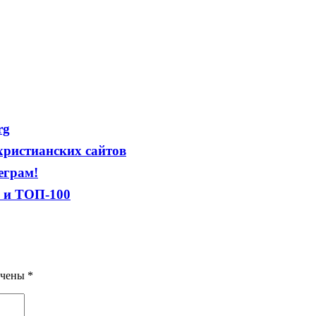
rg
 христианских сайтов
еграм!
а и ТОП-100
ечены
*