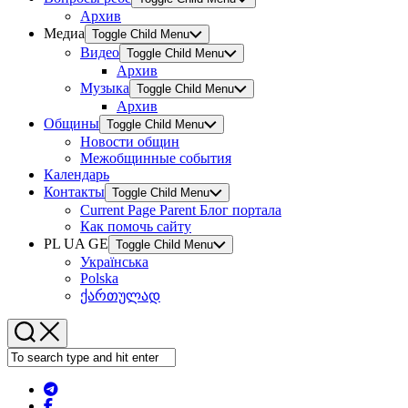
Архив
Медиа
Toggle Child Menu
Видео
Toggle Child Menu
Архив
Музыка
Toggle Child Menu
Архив
Общины
Toggle Child Menu
Новости общин
Межобщинные события
Календарь
Контакты
Toggle Child Menu
Current Page Parent
Блог портала
Как помочь сайту
PL UA GE
Toggle Child Menu
Українська
Polska
ქართულად