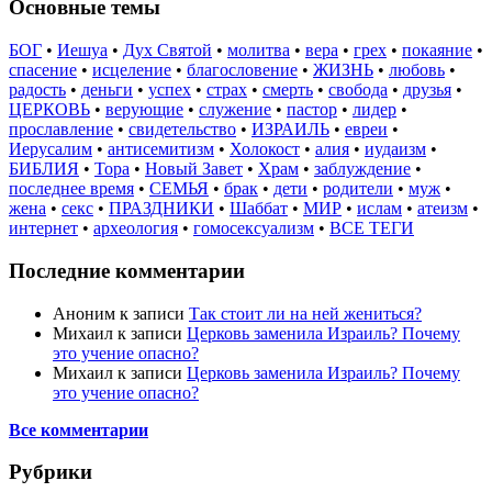
Основные темы
БОГ
•
Иешуа
•
Дух Святой
•
молитва
•
вера
•
грех
•
покаяние
•
спасение
•
исцеление
•
благословение
•
ЖИЗНЬ
•
любовь
•
радость
•
деньги
•
успех
•
страх
•
смерть
•
свобода
•
друзья
•
ЦЕРКОВЬ
•
верующие
•
служение
•
пастор
•
лидер
•
прославление
•
свидетельство
•
ИЗРАИЛЬ
•
евреи
•
Иерусалим
•
антисемитизм
•
Холокост
•
алия
•
иудаизм
•
БИБЛИЯ
•
Тора
•
Новый Завет
•
Храм
•
заблуждение
•
последнее время
•
СЕМЬЯ
•
брак
•
дети
•
родители
•
муж
•
жена
•
секс
•
ПРАЗДНИКИ
•
Шаббат
•
МИР
•
ислам
•
атеизм
•
интернет
•
археология
•
гомосексуализм
•
ВСЕ ТЕГИ
Последние комментарии
Аноним
к записи
Так стоит ли на ней жениться?
Михаил
к записи
Церковь заменила Израиль? Почему
это учение опасно?
Михаил
к записи
Церковь заменила Израиль? Почему
это учение опасно?
Все комментарии
Рубрики