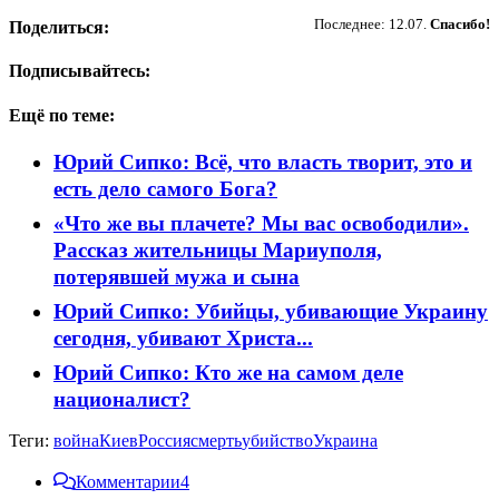
Последнее: 12.07.
Спасибо!
Поделиться:
Подписывайтесь:
Ещё по теме:
Юрий Сипко: Всё, что власть творит, это и
есть дело самого Бога?
«Что же вы плачете? Мы вас освободили».
Рассказ жительницы Мариуполя,
потерявшей мужа и сына
Юрий Сипко: Убийцы, убивающие Украину
сегодня, убивают Христа...
Юрий Сипко: Кто же на самом деле
националист?
Теги:
война
Киев
Россия
смерть
убийство
Украина
Комментарии
4