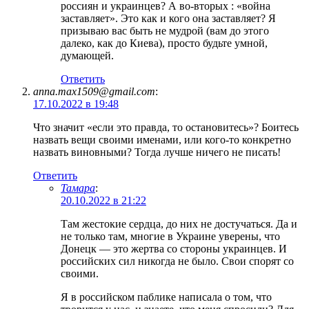
россиян и украинцев? А во-вторых : «война
заставляет». Это как и кого она заставляет? Я
призываю вас быть не мудрой (вам до этого
далеко, как до Киева), просто будьте умной,
думающей.
Ответить
anna.max1509@gmail.com
:
17.10.2022 в 19:48
Что значит «если это правда, то остановитесь»? Боитесь
назвать вещи своими именами, или кого-то конкретно
назвать виновными? Тогда лучше ничего не писать!
Ответить
Тамара
:
20.10.2022 в 21:22
Там жестокие сердца, до них не достучаться. Да и
не только там, многие в Украине уверены, что
Донецк — это жертва со стороны украинцев. И
российских сил никогда не было. Свои спорят со
своими.
Я в российском паблике написала о том, что