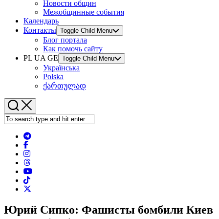
Новости общин
Межобщинные события
Календарь
Контакты
Toggle Child Menu
Блог портала
Как помочь сайту
PL UA GE
Toggle Child Menu
Українська
Polska
ქართულად
Юрий Сипко: Фашисты бомбили Киев