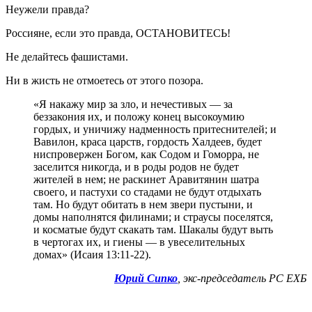
Неужели правда?
Россияне, если это правда, ОСТАНОВИТЕСЬ!
Не делайтесь фашистами.
Ни в жисть не отмоетесь от этого позора.
«Я накажу мир за зло, и нечестивых — за
беззакония их, и положу конец высокоумию
гордых, и уничижу надменность притеснителей; и
Вавилон, краса царств, гордость Халдеев, будет
ниспровержен Богом, как Содом и Гоморра, не
заселится никогда, и в роды родов не будет
жителей в нем; не раскинет Аравитянин шатра
своего, и пастухи со стадами не будут отдыхать
там. Но будут обитать в нем звери пустыни, и
домы наполнятся филинами; и страусы поселятся,
и косматые будут скакать там. Шакалы будут выть
в чертогах их, и гиены — в увеселительных
домах» (Исаия 13:11-22).
Юрий Сипко
,
экс-председатель РС ЕХБ
Пожертвовать