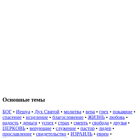
Основные темы
БОГ
•
Иешуа
•
Дух Святой
•
молитва
•
вера
•
грех
•
покаяние
•
спасение
•
исцеление
•
благословение
•
ЖИЗНЬ
•
любовь
•
радость
•
деньги
•
успех
•
страх
•
смерть
•
свобода
•
друзья
•
ЦЕРКОВЬ
•
верующие
•
служение
•
пастор
•
лидер
•
прославление
•
свидетельство
•
ИЗРАИЛЬ
•
евреи
•