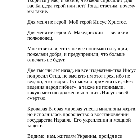
творится у нас, и знаете, что меня спросили? Для
вас Бандера герой или нет? Тогда ответим, почему
мы такие.
Для меня не герой. Мой герой Иисус Христос.
Для меня не герой А. Македонский — великий
полководец.
Мне ответили, что я не все понимаю ситуации,
пожелали добра, и предупредили, что больше
отвечать не будут.
Две тысячи лет назад, на все издевательства Иисус
попросил Отца, не вменять им этот грех, ибо не
ведают, что творят. Тут можно применить и, «Без
ведения народ гибнет», а также не понимали,
какую миссию должен выполнить Иисус своей
смертью.
Кровавая Вторая мировая унесла миллионы жертв,
но исполнилось пророчество о восстановлении
государства Израиль. Его укреплении и мощной
защите.
Видимо, нам, жителям Украины, пройдя все