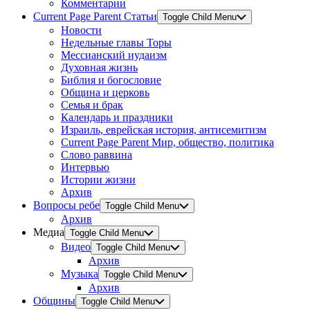
Комментарии
Current Page Parent
Статьи
Toggle Child Menu
Новости
Недельные главы Торы
Мессианский иудаизм
Духовная жизнь
Библия и богословие
Община и церковь
Семья и брак
Календарь и праздники
Израиль, еврейская история, антисемитизм
Current Page Parent
Мир, общество, политика
Слово раввина
Интервью
Истории жизни
Архив
Вопросы ребе
Toggle Child Menu
Архив
Медиа
Toggle Child Menu
Видео
Toggle Child Menu
Архив
Музыка
Toggle Child Menu
Архив
Общины
Toggle Child Menu