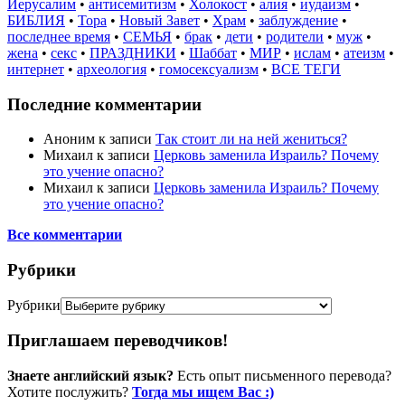
Иерусалим
•
антисемитизм
•
Холокост
•
алия
•
иудаизм
•
БИБЛИЯ
•
Тора
•
Новый Завет
•
Храм
•
заблуждение
•
последнее время
•
СЕМЬЯ
•
брак
•
дети
•
родители
•
муж
•
жена
•
секс
•
ПРАЗДНИКИ
•
Шаббат
•
МИР
•
ислам
•
атеизм
•
интернет
•
археология
•
гомосексуализм
•
ВСЕ ТЕГИ
Последние комментарии
Аноним
к записи
Так стоит ли на ней жениться?
Михаил
к записи
Церковь заменила Израиль? Почему
это учение опасно?
Михаил
к записи
Церковь заменила Израиль? Почему
это учение опасно?
Все комментарии
Рубрики
Рубрики
Приглашаем переводчиков!
Знаете английский язык?
Есть опыт письменного перевода?
Хотите послужить?
Тогда мы ищем Вас :)