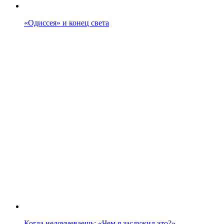
«Одиссея» и конец света
Когда недоумеваешь: «Чем я заслужил это?»