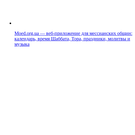
Moed.org.ua — веб-приложение для мессианских общин:
календарь, время Шаббата, Тора, праздники, молитвы и
музыка