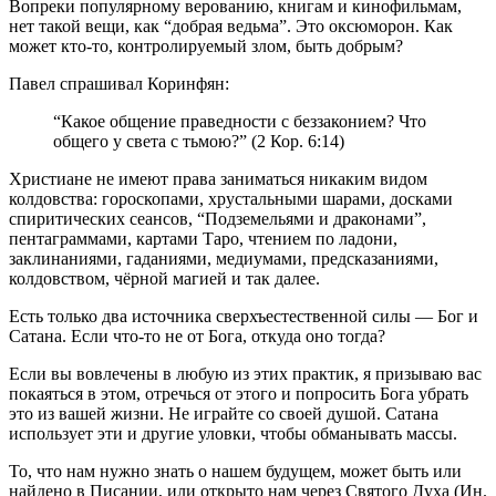
Вопреки популярному верованию, книгам и кинофильмам,
нет такой вещи, как “добрая ведьма”. Это оксюморон. Как
может кто-то, контролируемый злом, быть добрым?
Павел спрашивал Коринфян:
“Какое общение праведности с беззаконием? Что
общего у света с тьмою?” (2 Кор. 6:14)
Христиане не имеют права заниматься никаким видом
колдовства: гороскопами, хрустальными шарами, досками
спиритических сеансов, “Подземельями и драконами”,
пентаграммами, картами Таро, чтением по ладони,
заклинаниями, гаданиями, медиумами, предсказаниями,
колдовством, чёрной магией и так далее.
Есть только два источника сверхъестественной силы — Бог и
Сатана. Если что-то не от Бога, откуда оно тогда?
Если вы вовлечены в любую из этих практик, я призываю вас
покаяться в этом, отречься от этого и попросить Бога убрать
это из вашей жизни. Не играйте со своей душой. Сатана
использует эти и другие уловки, чтобы обманывать массы.
То, что нам нужно знать о нашем будущем, может быть или
найдено в Писании, или открыто нам через Святого Духа (Ин.