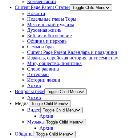
Комментарии
Current Page Parent
Статьи
Toggle Child Menu
Новости
Недельные главы Торы
Мессианский иудаизм
Духовная жизнь
Библия и богословие
Община и церковь
Семья и брак
Current Page Parent
Календарь и праздники
Израиль, еврейская история, антисемитизм
Мир, общество, политика
Слово раввина
Интервью
Истории жизни
Архив
Вопросы ребе
Toggle Child Menu
Архив
Медиа
Toggle Child Menu
Видео
Toggle Child Menu
Архив
Музыка
Toggle Child Menu
Архив
Общины
Toggle Child Menu