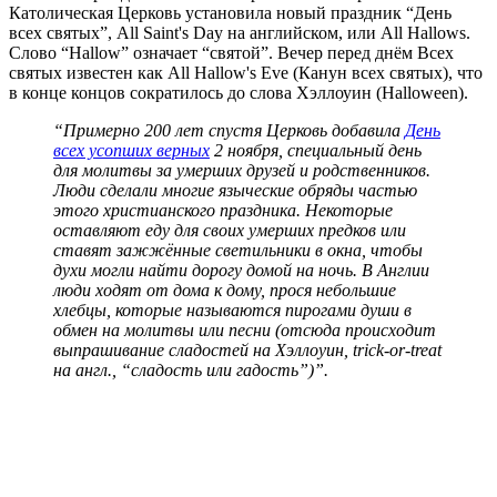
Католическая Церковь установила новый праздник “День
всех святых”, All Saint's Day на английском, или All Hallows.
Слово “Hallow” означает “святой”. Вечер перед днём Всех
святых известен как All Hallow's Eve (Канун всех святых), что
в конце концов сократилось до слова Хэллоуин (Halloween).
“Примерно 200 лет спустя Церковь добавила
День
всех усопших верных
2 ноября, специальный день
для молитвы за умерших друзей и родственников.
Люди сделали многие языческие обряды частью
этого христианского праздника. Некоторые
оставляют еду для своих умерших предков или
ставят зажжённые светильники в окна, чтобы
духи могли найти дорогу домой на ночь. В Англии
люди ходят от дома к дому, прося небольшие
хлебцы, которые называются пирогами души в
обмен на молитвы или песни (отсюда происходит
выпрашивание сладостей на Хэллоуин, trick-or-treat
на англ., “сладость или гадость”)”.