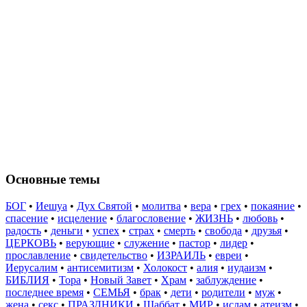
Основные темы
БОГ
•
Иешуа
•
Дух Святой
•
молитва
•
вера
•
грех
•
покаяние
•
спасение
•
исцеление
•
благословение
•
ЖИЗНЬ
•
любовь
•
радость
•
деньги
•
успех
•
страх
•
смерть
•
свобода
•
друзья
•
ЦЕРКОВЬ
•
верующие
•
служение
•
пастор
•
лидер
•
прославление
•
свидетельство
•
ИЗРАИЛЬ
•
евреи
•
Иерусалим
•
антисемитизм
•
Холокост
•
алия
•
иудаизм
•
БИБЛИЯ
•
Тора
•
Новый Завет
•
Храм
•
заблуждение
•
последнее время
•
СЕМЬЯ
•
брак
•
дети
•
родители
•
муж
•
жена
•
секс
•
ПРАЗДНИКИ
•
Шаббат
•
МИР
•
ислам
•
атеизм
•