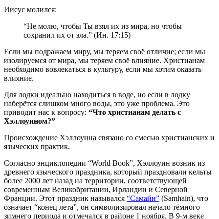
Иисус молился:
“Не молю, чтобы Ты взял их из мира, но чтобы
сохранил их от зла.” (Ин. 17:15)
Если мы подражаем миру, мы теряем своё отличие; если мы
изолируемся от мира, мы теряем своё влияние. Христианам
необходимо вовлекаться в культуру, если мы хотим оказать
влияние.
Для лодки идеально находиться в воде, но если в лодку
наберётся слишком много воды, это уже проблема. Это
приводит нас к вопросу:
“Что христианам делать с
Хэллоуином?”
Происхождение Хэллоуина связано со смесью христианских и
языческих практик.
Согласно энциклопедии “World Book”, Хэллоуин возник из
древнего языческого праздника, который праздновали кельты
более 2000 лет назад на территории, соответствующей
современным Великобритании, Ирландии и Северной
Франции. Этот праздник назывался
“Самайн”
(Samhain), что
означает “конец лета”, он символизировал начало тёмного
зимнего периода и отмечался в районе 1 ноября. В 9-м веке