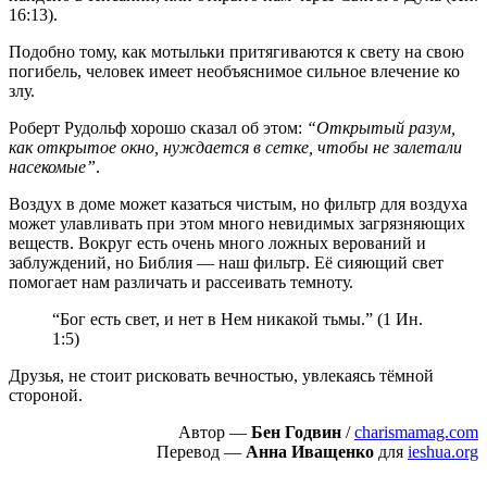
16:13).
Подобно тому, как мотыльки притягиваются к свету на свою
погибель, человек имеет необъяснимое сильное влечение ко
злу.
Роберт Рудольф хорошо сказал об этом:
“Открытый разум,
как открытое окно, нуждается в сетке, чтобы не залетали
насекомые”
.
Воздух в доме может казаться чистым, но фильтр для воздуха
может улавливать при этом много невидимых загрязняющих
веществ. Вокруг есть очень много ложных верований и
заблуждений, но Библия — наш фильтр. Её сияющий свет
помогает нам различать и рассеивать темноту.
“Бог есть свет, и нет в Нем никакой тьмы.” (1 Ин.
1:5)
Друзья, не стоит рисковать вечностью, увлекаясь тёмной
стороной.
Автор —
Бен Годвин
/
charismamag.com
Перевод —
Анна Иващенко
для
ieshua.org