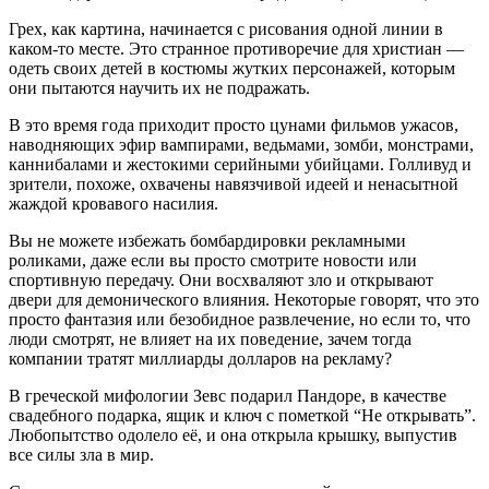
Грех, как картина, начинается с рисования одной линии в
каком-то месте. Это странное противоречие для христиан —
одеть своих детей в костюмы жутких персонажей, которым
они пытаются научить их не подражать.
В это время года приходит просто цунами фильмов ужасов,
наводняющих эфир вампирами, ведьмами, зомби, монстрами,
каннибалами и жестокими серийными убийцами. Голливуд и
зрители, похоже, охвачены навязчивой идеей и ненасытной
жаждой кровавого насилия.
Вы не можете избежать бомбардировки рекламными
роликами, даже если вы просто смотрите новости или
спортивную передачу. Они восхваляют зло и открывают
двери для демонического влияния. Некоторые говорят, что это
просто фантазия или безобидное развлечение, но если то, что
люди смотрят, не влияет на их поведение, зачем тогда
компании тратят миллиарды долларов на рекламу?
В греческой мифологии Зевс подарил Пандоре, в качестве
свадебного подарка, ящик и ключ с пометкой “Не открывать”.
Любопытство одолело её, и она открыла крышку, выпустив
все силы зла в мир.