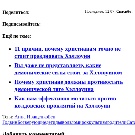
Пожертвовать
Последнее: 12.07.
Спасибо!
Поделиться:
Подписывайтесь:
Ещё по теме:
11 причин, почему христианам точно не
стоит праздновать Хэллоуин
Вы даже не представляете, какие
демонические силы стоят за Хэллоуином
Почему христиане должны противостать
демонической тяге Хэллоуина
Как нам эффективно молиться против
колдовских проклятий на Хэллоуин
Теги:
Анна Иващенко
Бен
Годвин
Бог
верующие
дети
дьявол
зло
мир
оккультизм
родители
Сат
Добавить комментарий