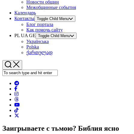
Новости общин
Межобщинные события
Календарь
Контакты
Toggle Child Menu
Блог портала
Как помочь сайту
PL UA GE
Toggle Child Menu
Українська
Polska
ქართულად
Заигрываете с тьмою? Библия ясно