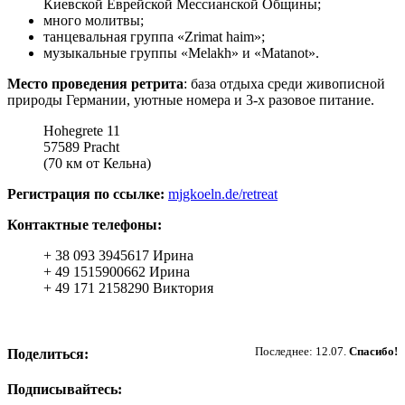
Киевской Еврейской Мессианской Общины;
много молитвы;
танцевальная группа «Zrimat haim»;
музыкальные группы «Melakh» и «Matanot».
Место проведения ретрита
: база отдыха среди живописной
природы Германии, уютные номера и 3-х разовое питание.
Hohegrete 11
57589 Pracht
(70 км от Кельна)
Регистрация по ссылке:
mjgkoeln.de/retreat
Контактные телефоны:
+ 38 093 3945617 Ирина
+ 49 1515900662 Ирина
+ 49 171 2158290 Виктория
Пожертвовать
Последнее: 12.07.
Спасибо!
Поделиться:
Подписывайтесь: