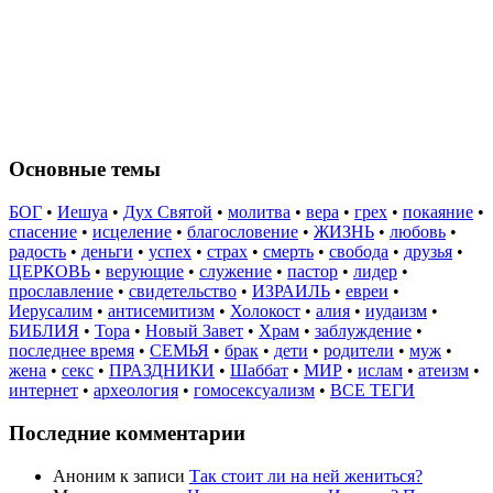
Основные темы
БОГ
•
Иешуа
•
Дух Святой
•
молитва
•
вера
•
грех
•
покаяние
•
спасение
•
исцеление
•
благословение
•
ЖИЗНЬ
•
любовь
•
радость
•
деньги
•
успех
•
страх
•
смерть
•
свобода
•
друзья
•
ЦЕРКОВЬ
•
верующие
•
служение
•
пастор
•
лидер
•
прославление
•
свидетельство
•
ИЗРАИЛЬ
•
евреи
•
Иерусалим
•
антисемитизм
•
Холокост
•
алия
•
иудаизм
•
БИБЛИЯ
•
Тора
•
Новый Завет
•
Храм
•
заблуждение
•
последнее время
•
СЕМЬЯ
•
брак
•
дети
•
родители
•
муж
•
жена
•
секс
•
ПРАЗДНИКИ
•
Шаббат
•
МИР
•
ислам
•
атеизм
•
интернет
•
археология
•
гомосексуализм
•
ВСЕ ТЕГИ
Последние комментарии
Аноним
к записи
Так стоит ли на ней жениться?