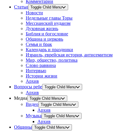
Комментарии
Статьи
Toggle Child Menu
Новости
Недельные главы Торы
Мессианский иудаизм
Духовная жизнь
Библия и богословие
Община и церковь
Семья и брак
Календарь и праздники
Израиль, еврейская история, антисемитизм
Мир, общество, политика
Слово раввина
Интервью
Истории жизни
Архив
Вопросы ребе
Toggle Child Menu
Архив
Медиа
Toggle Child Menu
Видео
Toggle Child Menu
Архив
Музыка
Toggle Child Menu
Архив
Общины
Toggle Child Menu