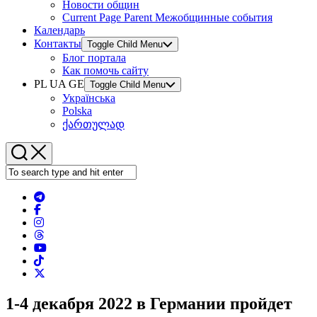
Новости общин
Current Page Parent
Межобщинные события
Календарь
Контакты
Toggle Child Menu
Блог портала
Как помочь сайту
PL UA GE
Toggle Child Menu
Українська
Polska
ქართულად
1-4 декабря 2022 в Германии пройдет