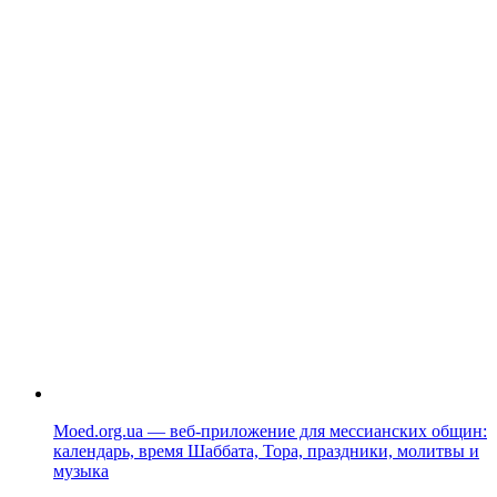
Moed.org.ua — веб-приложение для мессианских общин:
календарь, время Шаббата, Тора, праздники, молитвы и
музыка