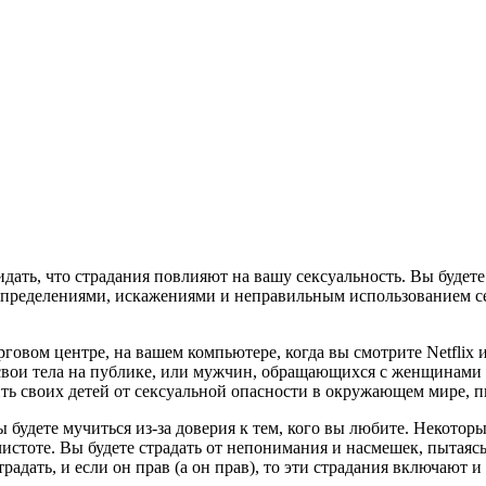
дать, что страдания повлияют на вашу сексуальность. Вы будете 
переопределениями, искажениями и неправильным использованием 
говом центре, на вашем компьютере, когда вы смотрите Netflix и
вои тела на публике, или мужчин, обращающихся с женщинами т
ть своих детей от сексуальной опасности в окружающем мире, пы
ы будете мучиться из-за доверия к тем, кого вы любите. Некотор
истоте. Вы будете страдать от непонимания и насмешек, пытаясь
адать, и если он прав (а он прав), то эти страдания включают и