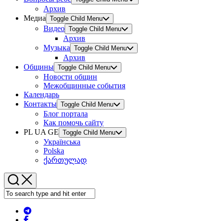
Архив
Медиа
Toggle Child Menu
Видео
Toggle Child Menu
Архив
Музыка
Toggle Child Menu
Архив
Общины
Toggle Child Menu
Новости общин
Межобщинные события
Календарь
Контакты
Toggle Child Menu
Блог портала
Как помочь сайту
PL UA GE
Toggle Child Menu
Українська
Polska
ქართულად