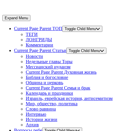
Expand Menu
Current Page Parent
ТОП
Toggle Child Menu
ТЕГИ
ЛОНГРИДЫ
Комментарии
Current Page Parent
Статьи
Toggle Child Menu
Новости
Недельные главы Торы
Мессианский иудаизм
Current Page Parent
Духовная жизнь
Библия и богословие
Община и церковь
Current Page Parent
Семья и брак
Календарь и праздники
Израиль, еврейская история, антисемитизм
Мир, общество, политика
Слово раввина
Интервью
Истории жизни
Архив
Вопросы ребе
Toggle Child Menu