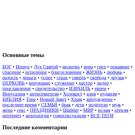
Основные темы
БОГ
•
Иешуа
•
Дух Святой
•
молитва
•
вера
•
грех
•
покаяние
•
спасение
•
исцеление
•
благословение
•
ЖИЗНЬ
•
любовь
•
радость
•
деньги
•
успех
•
страх
•
смерть
•
свобода
•
друзья
•
ЦЕРКОВЬ
•
верующие
•
служение
•
пастор
•
лидер
•
прославление
•
свидетельство
•
ИЗРАИЛЬ
•
евреи
•
Иерусалим
•
антисемитизм
•
Холокост
•
алия
•
иудаизм
•
БИБЛИЯ
•
Тора
•
Новый Завет
•
Храм
•
заблуждение
•
последнее время
•
СЕМЬЯ
•
брак
•
дети
•
родители
•
муж
•
жена
•
секс
•
ПРАЗДНИКИ
•
Шаббат
•
МИР
•
ислам
•
атеизм
•
интернет
•
археология
•
гомосексуализм
•
ВСЕ ТЕГИ
Последние комментарии