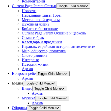
Комментарии
Current Page Parent
Статьи
Toggle Child Menu
Новости
Недельные главы Торы
Мессианский иудаизм
Духовная жизнь
Библия и богословие
Current Page Parent
Община и церковь
Семья и брак
Календарь и праздники
Израиль, еврейская история, антисемитизм
Мир, общество, политика
Слово раввина
Интервью
Истории жизни
Архив
Вопросы ребе
Toggle Child Menu
Архив
Медиа
Toggle Child Menu
Видео
Toggle Child Menu
Архив
Музыка
Toggle Child Menu
Архив
Общины
Toggle Child Menu