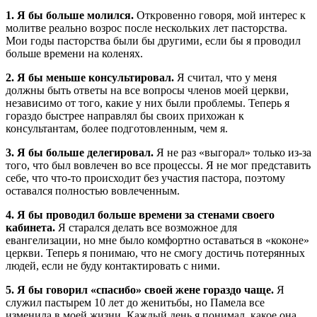
1. Я бы больше молился
.
Откровенно говоря, мой интерес к
молитве реально возрос после нескольких лет пасторства.
Мои годы пасторства были бы другими, если бы я проводил
больше времени на коленях.
2. Я бы меньше консультировал
.
Я считал, что у меня
должны быть ответы на все вопросы членов моей церкви,
независимо от того, какие у них были проблемы. Теперь я
гораздо быстрее направлял бы своих прихожан к
консультантам, более подготовленным, чем я.
3. Я бы больше делегировал
.
Я не раз «выгорал» только из-за
того, что был вовлечен во все процессы. Я не мог представить
себе, что что-то происходит без участия пастора, поэтому
оставался полностью вовлеченным.
4. Я бы проводил больше времени за стенами своего
кабинета
.
Я старался делать все возможное для
евангелизации, но мне было комфортно оставаться в «коконе»
церкви. Теперь я понимаю, что не смогу достичь потерянных
людей, если не буду контактировать с ними.
5. Я бы говорил «спасибо» своей жене гораздо чаще.
Я
служил пастырем 10 лет до женитьбы, но Памела все
изменила в моей жизни. Каждый день я понимал, какое она