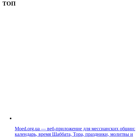
ТОП
Moed.org.ua — веб-приложение для мессианских общин:
календарь, время Шаббата, Тора, праздники, молитвы и