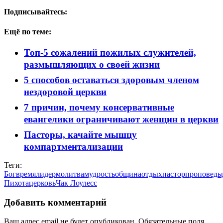
Подписывайтесь:
Ещё по теме:
Топ-5 сожалений пожилых служителей,
размышляющих о своей жизни
5 способов оставаться здоровым членом
нездоровой церкви
7 причин, почему консервативные
евангелики ограничивают женщин в церкви
Пасторы, качайте мышцу
компартментализации
Теги:
Бог
время
лидер
молитва
мудрость
община
отдых
пастор
проповедь
Пихота
церковь
Чак Лоулесс
Добавить комментарий
Ваш адрес email не будет опубликован.
Обязательные поля