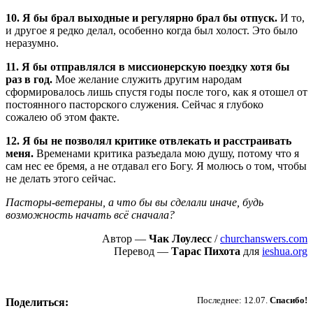
10. Я бы брал выходные и регулярно брал бы отпуск.
И то,
и другое я редко делал, особенно когда был холост. Это было
неразумно.
11. Я бы отправлялся в миссионерскую поездку хотя бы
раз в год.
Мое желание служить другим народам
сформировалось лишь спустя годы после того, как я отошел от
постоянного пасторского служения. Сейчас я глубоко
сожалею об этом факте.
12. Я бы не позволял критике отвлекать и расстраивать
меня.
Временами критика разъедала мою душу, потому что я
сам нес ее бремя, а не отдавал его Богу. Я молюсь о том, чтобы
не делать этого сейчас.
Пасторы-ветераны, а что бы вы сделали иначе, будь
возможность начать всё сначала?
Автор —
Чак Лоулесс
/
churchanswers.com
Перевод —
Тарас Пихота
для
ieshua.org
Пожертвовать
Последнее: 12.07.
Спасибо!
Поделиться: