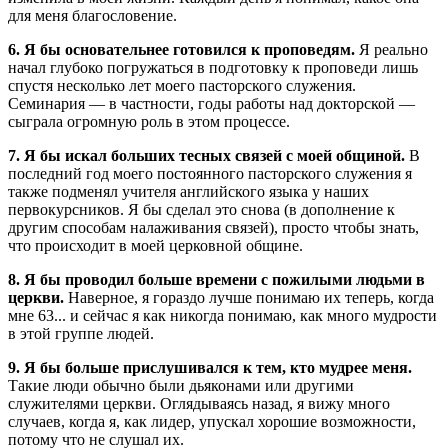
для меня благословение.
6. Я бы основательнее готовился к проповедям.
Я реально
начал глубоко погружаться в подготовку к проповеди лишь
спустя несколько лет моего пасторского служения.
Семинария — в частности, годы работы над докторской —
сыграла огромную роль в этом процессе.
7. Я бы искал больших тесных связей с моей общиной.
В
последний год моего постоянного пасторского служения я
также подменял учителя английского языка у наших
первокурсников. Я бы сделал это снова (в дополнение к
другим способам налаживания связей), просто чтобы знать,
что происходит в моей церковной общине.
8. Я бы проводил больше времени с пожилыми людьми в
церкви.
Наверное, я гораздо лучше понимаю их теперь, когда
мне 63... и сейчас я как никогда понимаю, как много мудрости
в этой группе людей.
9. Я бы больше прислушивался к тем, кто мудрее меня.
Такие люди обычно были дьяконами или другими
служителями церкви. Оглядываясь назад, я вижу много
случаев, когда я, как лидер, упускал хорошие возможности,
потому что не слушал их.