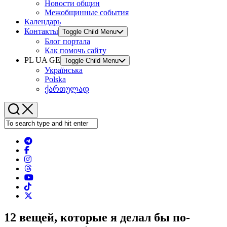
Новости общин
Межобщинные события
Календарь
Контакты
Toggle Child Menu
Блог портала
Как помочь сайту
PL UA GE
Toggle Child Menu
Українська
Polska
ქართულად
12 вещей, которые я делал бы по-