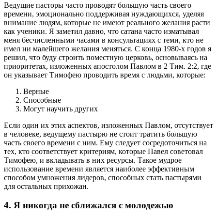
Ведущие пасторы часто проводят большую часть своего
времени, эмоционально поддерживая нуждающихся, уделяя
внимание людям, которые не имеют реального желания расти
как ученики. Я заметил давно, что сатана часто изматывал
меня бесчисленными часами в консультациях с теми, кто не
имел ни малейшего желания меняться. С конца 1980-х годов я
решил, что буду строить поместную церковь, основываясь на
приоритетах, изложенных апостолом Павлом в 2 Тим. 2:2, где
он указывает Тимофею проводить время с людьми, которые:
Верные
Способные
Могут научить других
Если один их этих аспектов, изложенных Павлом, отсутствует
в человеке, ведущему пастырю не стоит тратить большую
часть своего времени с ним. Ему следует сосредоточиться на
тех, кто соответствует критериям, которые Павел советовал
Тимофею, и вкладывать в них ресурсы. Такое мудрое
использование времени является наиболее эффективным
способом умножения лидеров, способных стать пастырями
для остальных прихожан.
4. Я никогда не сближался с молодежью