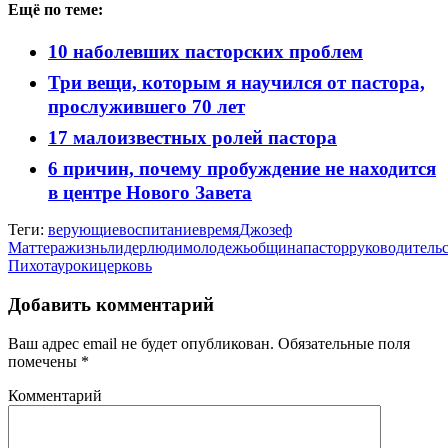
Ещё по теме:
10 наболевших пасторских проблем
Три вещи, которым я научился от пастора,
прослужившего 70 лет
17 малоизвестных ролей пастора
6 причин, почему пробуждение не находится
в центре Нового Завета
Теги:
верующие
воспитание
время
Джозеф
Маттера
жизнь
лидер
люди
молодежь
община
пастор
руководитель
Пихота
уроки
церковь
Добавить комментарий
Ваш адрес email не будет опубликован.
Обязательные поля
помечены
*
Комментарий