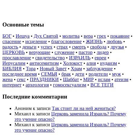
Основные темы
БОГ
•
Иешуа
•
Дух Святой
•
молитва
•
вера
•
грех
•
покаяние
•
спасение
•
исцеление
•
благословение
•
ЖИЗНЬ
•
любовь
•
радость
•
деньги
•
успех
•
страх
•
смерть
•
свобода
•
друзья
•
ЦЕРКОВЬ
•
верующие
•
служение
•
пастор
•
лидер
•
прославление
•
свидетельство
•
ИЗРАИЛЬ
•
евреи
•
Иерусалим
•
антисемитизм
•
Холокост
•
алия
•
иудаизм
•
БИБЛИЯ
•
Тора
•
Новый Завет
•
Храм
•
заблуждение
•
последнее время
•
СЕМЬЯ
•
брак
•
дети
•
родители
•
муж
•
жена
•
секс
•
ПРАЗДНИКИ
•
Шаббат
•
МИР
•
ислам
•
атеизм
•
интернет
•
археология
•
гомосексуализм
•
ВСЕ ТЕГИ
Последние комментарии
Аноним
к записи
Так стоит ли на ней жениться?
Михаил
к записи
Церковь заменила Израиль? Почему
это учение опасно?
Михаил
к записи
Церковь заменила Израиль? Почему
это учение опасно?