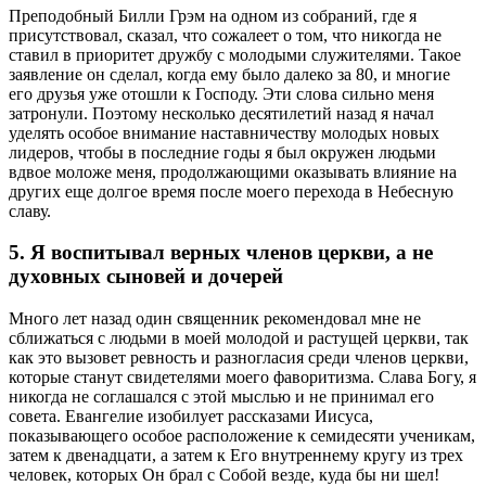
Преподобный Билли Грэм на одном из собраний, где я
присутствовал, сказал, что сожалеет о том, что никогда не
ставил в приоритет дружбу с молодыми служителями. Такое
заявление он сделал, когда ему было далеко за 80, и многие
его друзья уже отошли к Господу. Эти слова сильно меня
затронули. Поэтому несколько десятилетий назад я начал
уделять особое внимание наставничеству молодых новых
лидеров, чтобы в последние годы я был окружен людьми
вдвое моложе меня, продолжающими оказывать влияние на
других еще долгое время после моего перехода в Небесную
славу.
5. Я воспитывал верных членов церкви, а не
духовных сыновей и дочерей
Много лет назад один священник рекомендовал мне не
сближаться с людьми в моей молодой и растущей церкви, так
как это вызовет ревность и разногласия среди членов церкви,
которые станут свидетелями моего фаворитизма. Слава Богу, я
никогда не соглашался с этой мыслью и не принимал его
совета. Евангелие изобилует рассказами Иисуса,
показывающего особое расположение к семидесяти ученикам,
затем к двенадцати, а затем к Его внутреннему кругу из трех
человек, которых Он брал с Собой везде, куда бы ни шел!