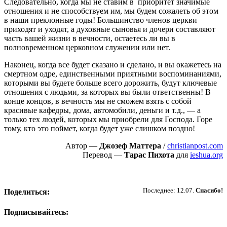
Следовательно, когда мы не ставим в приоритет значимые
отношения и не способствуем им, мы будем сожалеть об этом
в наши преклонные годы! Большинство членов церкви
приходят и уходят, а духовные сыновья и дочери составляют
часть вашей жизни в вечности, остаетесь ли вы в
полновременном церковном служении или нет.
Наконец, когда все будет сказано и сделано, и вы окажетесь на
смертном одре, единственными приятными воспоминаниями,
которыми вы будете больше всего дорожить, будут ключевые
отношения с людьми, за которых вы были ответственны! В
конце концов, в вечность мы не сможем взять с собой
красивые кафедры, дома, автомобили, деньги и т.д., — а
только тех людей, которых мы приобрели для Господа. Горе
тому, кто это поймет, когда будет уже слишком поздно!
Автор —
Джозеф Маттера
/
christianpost.com
Перевод —
Тарас Пихота
для
ieshua.org
Пожертвовать
Последнее: 12.07.
Спасибо!
Поделиться:
Подписывайтесь: