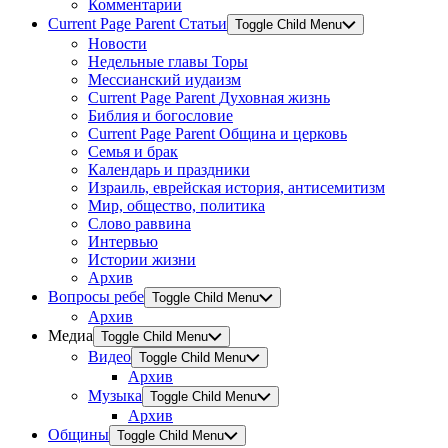
Комментарии
Current Page Parent
Статьи
Toggle Child Menu
Новости
Недельные главы Торы
Мессианский иудаизм
Current Page Parent
Духовная жизнь
Библия и богословие
Current Page Parent
Община и церковь
Семья и брак
Календарь и праздники
Израиль, еврейская история, антисемитизм
Мир, общество, политика
Слово раввина
Интервью
Истории жизни
Архив
Вопросы ребе
Toggle Child Menu
Архив
Медиа
Toggle Child Menu
Видео
Toggle Child Menu
Архив
Музыка
Toggle Child Menu
Архив
Общины
Toggle Child Menu