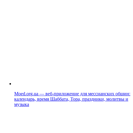
Moed.org.ua — веб-приложение для мессианских общин:
календарь, время Шаббата, Тора, праздники, молитвы и
музыка