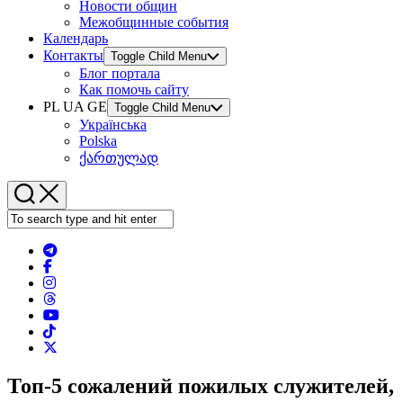
Новости общин
Межобщинные события
Календарь
Контакты
Toggle Child Menu
Блог портала
Как помочь сайту
PL UA GE
Toggle Child Menu
Українська
Polska
ქართულად
Топ-5 сожалений пожилых служителей,