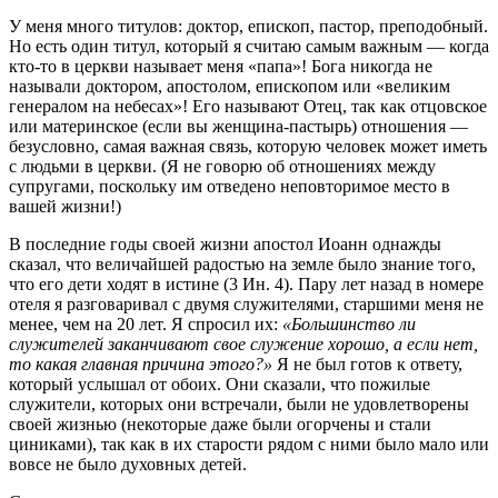
У меня много титулов: доктор, епископ, пастор, преподобный.
Но есть один титул, который я считаю самым важным — когда
кто-то в церкви называет меня «папа»! Бога никогда не
называли доктором, апостолом, епископом или «великим
генералом на небесах»! Его называют Отец, так как отцовское
или материнское (если вы женщина-пастырь) отношения —
безусловно, самая важная связь, которую человек может иметь
с людьми в церкви. (Я не говорю об отношениях между
супругами, поскольку им отведено неповторимое место в
вашей жизни!)
В последние годы своей жизни апостол Иоанн однажды
сказал, что величайшей радостью на земле было знание того,
что его дети ходят в истине (3 Ин. 4). Пару лет назад в номере
отеля я разговаривал с двумя служителями, старшими меня не
менее, чем на 20 лет. Я спросил их:
«Большинство ли
служителей заканчивают свое служение хорошо, а если нет,
то какая главная причина этого?»
Я не был готов к ответу,
который услышал от обоих. Они сказали, что пожилые
служители, которых они встречали, были не удовлетворены
своей жизнью (некоторые даже были огорчены и стали
циниками), так как в их старости рядом с ними было мало или
вовсе не было духовных детей.