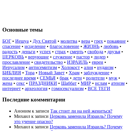
Основные темы
БОГ
•
Иешуа
•
Дух Святой
•
молитва
•
вера
•
грех
•
покаяние
•
спасение
•
исцеление
•
благословение
•
ЖИЗНЬ
•
любовь
•
радость
•
деньги
•
успех
•
страх
•
смерть
•
свобода
•
друзья
•
ЦЕРКОВЬ
•
верующие
•
служение
•
пастор
•
лидер
•
прославление
•
свидетельство
•
ИЗРАИЛЬ
•
евреи
•
Иерусалим
•
антисемитизм
•
Холокост
•
алия
•
иудаизм
•
БИБЛИЯ
•
Тора
•
Новый Завет
•
Храм
•
заблуждение
•
последнее время
•
СЕМЬЯ
•
брак
•
дети
•
родители
•
муж
•
жена
•
секс
•
ПРАЗДНИКИ
•
Шаббат
•
МИР
•
ислам
•
атеизм
•
интернет
•
археология
•
гомосексуализм
•
ВСЕ ТЕГИ
Последние комментарии
Аноним
к записи
Так стоит ли на ней жениться?
Михаил
к записи
Церковь заменила Израиль? Почему
это учение опасно?
Михаил
к записи
Церковь заменила Израиль? Почему