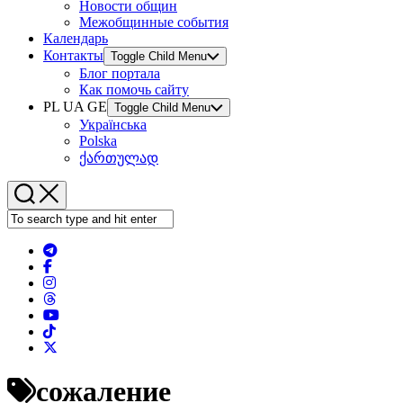
Новости общин
Межобщинные события
Календарь
Контакты
Toggle Child Menu
Блог портала
Как помочь сайту
PL UA GE
Toggle Child Menu
Українська
Polska
ქართულად
сожаление