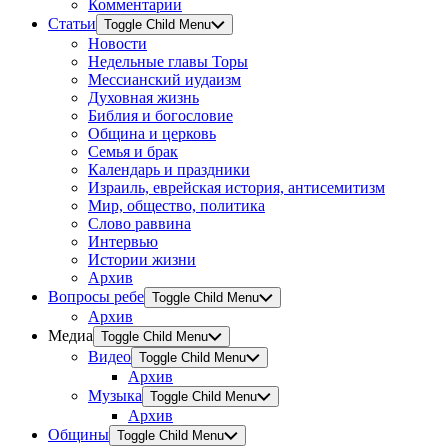
Комментарии
Статьи
Toggle Child Menu
Новости
Недельные главы Торы
Мессианский иудаизм
Духовная жизнь
Библия и богословие
Община и церковь
Семья и брак
Календарь и праздники
Израиль, еврейская история, антисемитизм
Мир, общество, политика
Слово раввина
Интервью
Истории жизни
Архив
Вопросы ребе
Toggle Child Menu
Архив
Медиа
Toggle Child Menu
Видео
Toggle Child Menu
Архив
Музыка
Toggle Child Menu
Архив
Общины
Toggle Child Menu