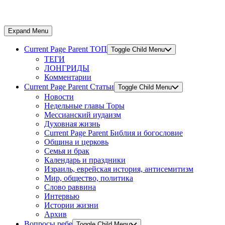
Expand Menu
Current Page Parent
ТОП
Toggle Child Menu
ТЕГИ
ЛОНГРИДЫ
Комментарии
Current Page Parent
Статьи
Toggle Child Menu
Новости
Недельные главы Торы
Мессианский иудаизм
Духовная жизнь
Current Page Parent
Библия и богословие
Община и церковь
Семья и брак
Календарь и праздники
Израиль, еврейская история, антисемитизм
Мир, общество, политика
Слово раввина
Интервью
Истории жизни
Архив
Вопросы ребе
Toggle Child Menu