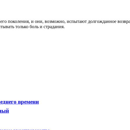
него поколения, и они, возможно, испытают долгожданное возвр
ытывать только боль и страдания.
леднего времени
зный