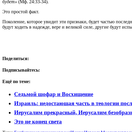
будет»
(Мф. 24:33-34).
Это простой факт.
Поколение, которое увидит эти признаки, будет частью послед
будут ходить в надежде, вере и великой силе, другие будут исп
Поделиться:
Подписывайтесь:
Ещё по теме:
Седьмой шофар и Восхищение
Израиль: недостающая часть в теологии пос
Иерусалим прекрасный, Иерусалим безобра
Это не конец света