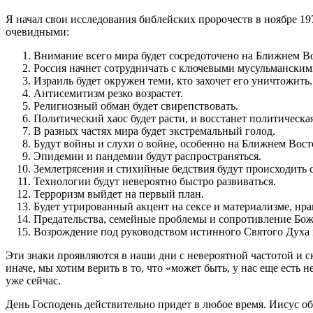
Я начал свои исследования библейских пророчеств в ноябре 197
очевидными:
Внимание всего мира будет сосредоточено на Ближнем Во
Россия начнет сотрудничать с ключевыми мусульманским
Израиль будет окружен теми, кто захочет его уничтожить.
Антисемитизм резко возрастет.
Религиозный обман будет свирепствовать.
Политический хаос будет расти, и восстанет политическ
В разных частях мира будет экстремальный голод.
Будут войны и слухи о войне, особенно на Ближнем Восто
Эпидемии и пандемии будут распространяться.
Землетрясения и стихийные бедствия будут происходить 
Технологии будут невероятно быстро развиваться.
Терроризм выйдет на первый план.
Будет утрированный акцент на сексе и материализме, нра
Предательства, семейные проблемы и сопротивление Бож
Возрождение под руководством истинного Святого Духа п
Эти знаки проявляются в наши дни с невероятной частотой и с
иначе, мы хотим верить в то, что «может быть, у нас еще есть 
уже сейчас.
День Господень действительно придет в любое время. Иисус о