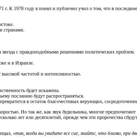
1 г. К 1978 году я понял и публично учил о том, что в последни
стоке.
и странами.
ая звезда с правдоподобными решениями политических проблем.
ке и в Израиле.
с высокой частотой и интенсивностью.
вственность будет искажена.
ьему посланию будут распространяться.
ревратится в остаток благочестивых верующих, сосредоточенны
коростью. Но так же, как звук будильника, многие предпочитаю
несколько лет или десятилетий, прежде чем эти пророчества сбуд
бещал,
«так, когда вы увидите все сие, знайте, что близко, при д