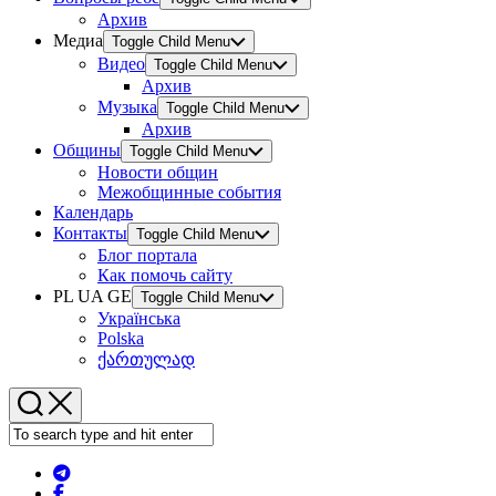
Архив
Медиа
Toggle Child Menu
Видео
Toggle Child Menu
Архив
Музыка
Toggle Child Menu
Архив
Общины
Toggle Child Menu
Новости общин
Межобщинные события
Календарь
Контакты
Toggle Child Menu
Блог портала
Как помочь сайту
PL UA GE
Toggle Child Menu
Українська
Polska
ქართულად