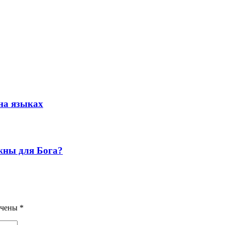
на языках
жны для Бога?
ечены
*