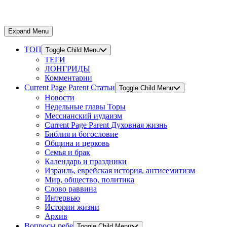
Expand Menu
ТОП
Toggle Child Menu
ТЕГИ
ЛОНГРИДЫ
Комментарии
Current Page Parent
Статьи
Toggle Child Menu
Новости
Недельные главы Торы
Мессианский иудаизм
Current Page Parent
Духовная жизнь
Библия и богословие
Община и церковь
Семья и брак
Календарь и праздники
Израиль, еврейская история, антисемитизм
Мир, общество, политика
Слово раввина
Интервью
Истории жизни
Архив
Вопросы ребе
Toggle Child Menu