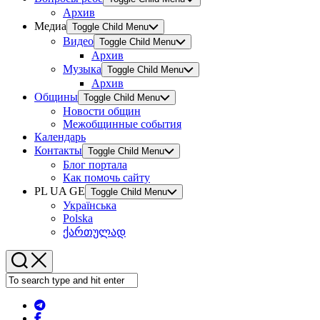
Архив
Медиа
Toggle Child Menu
Видео
Toggle Child Menu
Архив
Музыка
Toggle Child Menu
Архив
Общины
Toggle Child Menu
Новости общин
Межобщинные события
Календарь
Контакты
Toggle Child Menu
Блог портала
Как помочь сайту
PL UA GE
Toggle Child Menu
Українська
Polska
ქართულად