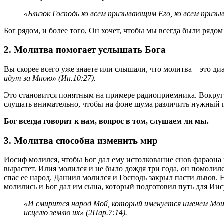
«Близок Господь ко всем призывающим Его, ко всем призы
Бог рядом, и более того, Он хочет, чтобы мы всегда были рядом 
2. Молитва помогает услышать Бога
Вы скорее всего уже знаете или слышали, что молитва – это ди
идут за Мною» (Ин.10:27).
Это становится понятным на примере радиоприемника. Вокруг 
слушать внимательно, чтобы на фоне шума различить нужный 
Бог всегда говорит к нам, вопрос в том, слушаем ли мы.
3. Молитва способна изменить мир
Иосиф молился, чтобы Бог дал ему истолкование снов фараона и
вырастет. Илия молился и не было дождя три года, он помолил
спас ее народ. Даниил молился и Господь закрыл пасти львов.
молились и Бог дал им сына, который подготовил путь для Иис
«И смирится народ Мой, который именуется именем Моим,
исцелю землю их» (2Пар.7:14).