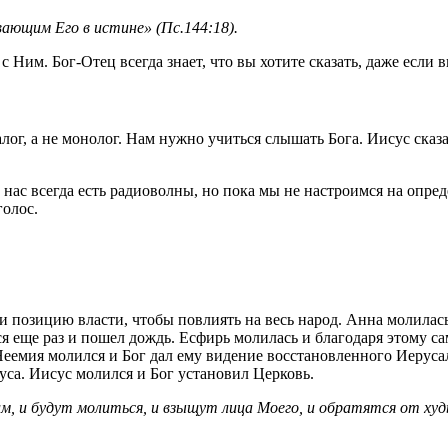
вающим Его в истине» (Пс.144:18).
с Ним. Бог-Отец всегда знает, что вы хотите сказать, даже если в
алог, а не монолог. Нам нужно учиться слышать Бога. Иисус сказ
нас всегда есть радиоволны, но пока мы не настроимся на опр
голос.
 позицию власти, чтобы повлиять на весь народ. Анна молилась,
ся еще раз и пошел дождь. Есфирь молилась и благодаря этому 
 Неемия молился и Бог дал ему видение восстановленного Иеруса
уса. Иисус молился и Бог установил Церковь.
 и будут молиться, и взыщут лица Моего, и обратятся от худых