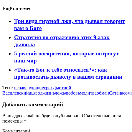
Ещё по теме:
Три вида гнусной лжи, что дьявол говорит
вам о Боге
Стратегия по отражению этих 9 атак
дьявола
5 реалий воскресения, которые потрясут
наш мир
«Так-то Бог к тебе относится?»: как
противостать дьяволу в вашем страдании
Теги:
вера
верующие
грех
Дмитрий
Василевский
дьявол
жизнь
ложь
любовь
молитва
обман
Сатана
сом
Добавить комментарий
Ваш адрес email не будет опубликован.
Обязательные поля
помечены
*
Комментарий