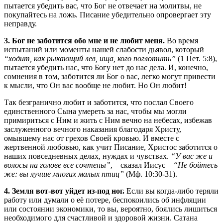
пытается убедить вас, что Бог не отвечает на молитвы, не
покупайтесь на ложь. Писание убедительно опровергает эту
неправду.
3. Бог не заботится обо мне и не любит меня.
Во время
испытаний или моменты нашей слабости дьявол, который
“ходит, как рыкающий лев, ища, кого поглотить”
(1 Пет. 5:8),
пытается убедить нас, что Богу нет до нас дела. И, конечно,
сомнения в том, заботится ли Бог о вас, легко могут привести
к мысли, что Он вас вообще не любит. Но Он любит!
Так безгранично любит и заботится, что послал Своего
единственного Сына умереть за нас, чтобы мы могли
примириться с Ним и жить с Ним вечно на небесах, избежав
заслуженного вечного наказания благодаря Христу,
омывшему нас от грехов Своей кровью. И вместе с
жертвенной любовью, как учит Писание, Христос заботится о
наших повседневных делах, нуждах и чувствах.
“У вас же и
волосы на голове все сочтены”
, – сказал Иисус –
“Не бойтесь
же: вы лучше многих малых птиц”
(Мф. 10:30-31).
4. Земля вот-вот уйдет из-под ног.
Если вы когда-либо теряли
работу или думали о её потере, беспокоились об инфляции
или состоянии экономики, то вы, вероятно, боялись лишиться
необходимого для счастливой и здоровой жизни. Сатана