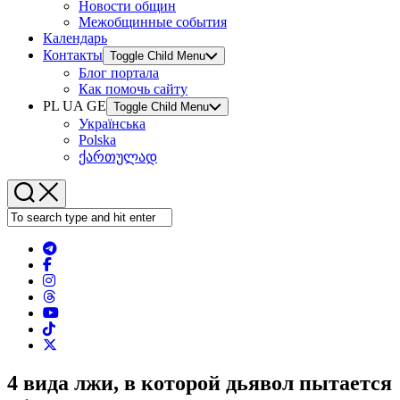
Новости общин
Межобщинные события
Календарь
Контакты
Toggle Child Menu
Блог портала
Как помочь сайту
PL UA GE
Toggle Child Menu
Українська
Polska
ქართულად
4 вида лжи, в которой дьявол пытается