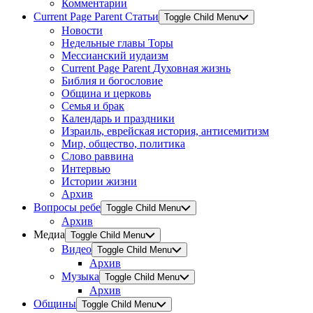
Комментарии
Current Page Parent
Статьи
Toggle Child Menu
Новости
Недельные главы Торы
Мессианский иудаизм
Current Page Parent
Духовная жизнь
Библия и богословие
Община и церковь
Семья и брак
Календарь и праздники
Израиль, еврейская история, антисемитизм
Мир, общество, политика
Слово раввина
Интервью
Истории жизни
Архив
Вопросы ребе
Toggle Child Menu
Архив
Медиа
Toggle Child Menu
Видео
Toggle Child Menu
Архив
Музыка
Toggle Child Menu
Архив
Общины
Toggle Child Menu