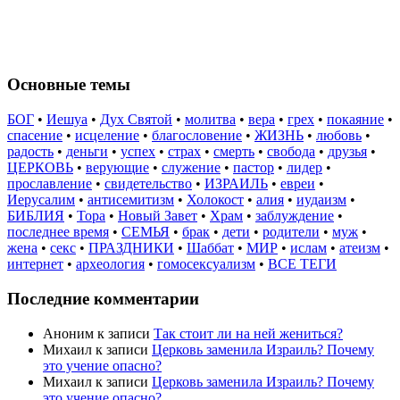
Основные темы
БОГ
•
Иешуа
•
Дух Святой
•
молитва
•
вера
•
грех
•
покаяние
•
спасение
•
исцеление
•
благословение
•
ЖИЗНЬ
•
любовь
•
радость
•
деньги
•
успех
•
страх
•
смерть
•
свобода
•
друзья
•
ЦЕРКОВЬ
•
верующие
•
служение
•
пастор
•
лидер
•
прославление
•
свидетельство
•
ИЗРАИЛЬ
•
евреи
•
Иерусалим
•
антисемитизм
•
Холокост
•
алия
•
иудаизм
•
БИБЛИЯ
•
Тора
•
Новый Завет
•
Храм
•
заблуждение
•
последнее время
•
СЕМЬЯ
•
брак
•
дети
•
родители
•
муж
•
жена
•
секс
•
ПРАЗДНИКИ
•
Шаббат
•
МИР
•
ислам
•
атеизм
•
интернет
•
археология
•
гомосексуализм
•
ВСЕ ТЕГИ
Последние комментарии
Аноним
к записи
Так стоит ли на ней жениться?
Михаил
к записи
Церковь заменила Израиль? Почему
это учение опасно?
Михаил
к записи
Церковь заменила Израиль? Почему
это учение опасно?