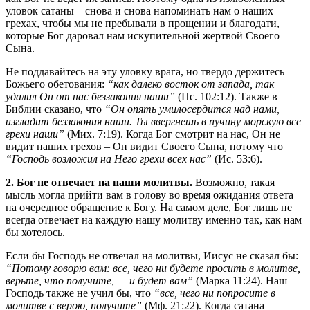
уловок сатаны – снова и снова напоминать нам о наших
грехах, чтобы мы не пребывали в прощении и благодати,
которые Бог даровал нам искупительной жертвой Своего
Сына.
Не поддавайтесь на эту уловку врага, но твердо держитесь
Божьего обетования:
“как далеко восток от запада, так
удалил Он от нас беззакония наши”
(Пс. 102:12). Также в
Библии сказано, что
“Он опять умилосердится над нами,
изгладит беззакония наши. Ты ввергнешь в пучину морскую все
грехи наши”
(Мих. 7:19). Когда Бог смотрит на нас, Он не
видит наших грехов – Он видит Своего Сына, потому что
“Господь возложил на Него грехи всех нас”
(Ис. 53:6).
2. Бог не отвечает на наши молитвы.
Возможно, такая
мысль могла прийти вам в голову во время ожидания ответа
на очередное обращение к Богу. На самом деле, Бог лишь не
всегда отвечает на каждую нашу молитву именно так, как нам
бы хотелось.
Если бы Господь не отвечал на молитвы, Иисус не сказал бы:
“Потому говорю вам: все, чего ни будете просить в молитве,
верьте, что получите, — и будет вам”
(Марка 11:24). Наш
Господь также не учил бы, что
“все, чего ни попросите в
молитве с верою, получите”
(Мф. 21:22). Когда сатана