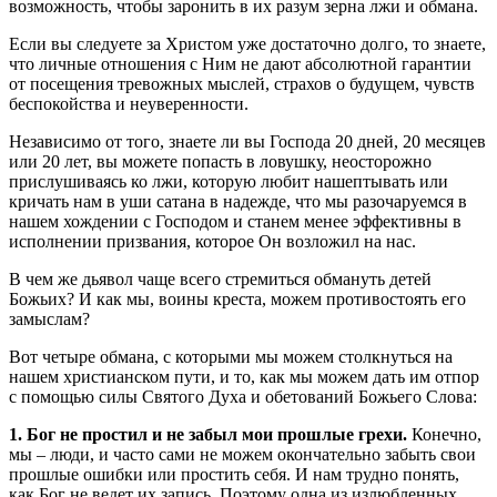
возможность, чтобы заронить в их разум зерна лжи и обмана.
Если вы следуете за Христом уже достаточно долго, то знаете,
что личные отношения с Ним не дают абсолютной гарантии
от посещения тревожных мыслей, страхов о будущем, чувств
беспокойства и неуверенности.
Независимо от того, знаете ли вы Господа 20 дней, 20 месяцев
или 20 лет, вы можете попасть в ловушку, неосторожно
прислушиваясь ко лжи, которую любит нашептывать или
кричать нам в уши сатана в надежде, что мы разочаруемся в
нашем хождении с Господом и станем менее эффективны в
исполнении призвания, которое Он возложил на нас.
В чем же дьявол чаще всего стремиться обмануть детей
Божьих? И как мы, воины креста, можем противостоять его
замыслам?
Вот четыре обмана, с которыми мы можем столкнуться на
нашем христианском пути, и то, как мы можем дать им отпор
с помощью силы Святого Духа и обетований Божьего Слова:
1. Бог не простил и не забыл мои прошлые грехи.
Конечно,
мы – люди, и часто сами не можем окончательно забыть свои
прошлые ошибки или простить себя. И нам трудно понять,
как Бог не ведет их запись. Поэтому одна из излюбленных