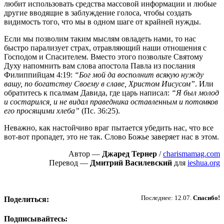
любит использовать средства массовой информации и любые
другие вводящие в заблуждение голоса, чтобы создать
видимость того, что мы в одном шаге от крайней нужды.
Если мы позволим таким мыслям овладеть нами, то нас
быстро парализует страх, отравляющий наши отношения с
Господом и Спасителем. Вместо этого позвольте Святому
Духу напомнить вам слова апостола Павла из послания
Филиппийцам 4:19:
“Бог мой да восполнит всякую нужду
вашу, по богатству Своему в славе, Христом Иисусом”
. Или
обратитесь к псалмам Давида, где царь написал:
“Я был молод
и состарился, и не видал праведника оставленным и потомков
его просящими хлеба”
(Пс. 36:25).
Неважно, как настойчиво враг пытается убедить нас, что все
вот-вот пропадет, это не так. Слово Божье заверяет нас в этом.
Автор —
Джаред Тернер
/
charismamag.com
Перевод —
Дмитрий Василевский
для
ieshua.org
Пожертвовать
Последнее: 12.07.
Спасибо!
Поделиться:
Подписывайтесь: