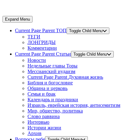
Expand Menu
Current Page Parent
ТОП
Toggle Child Menu
ТЕГИ
ЛОНГРИДЫ
Комментарии
Current Page Parent
Статьи
Toggle Child Menu
Новости
Недельные главы Торы
Мессианский иудаизм
Current Page Parent
Духовная жизнь
Библия и богословие
Община и церковь
Семья и брак
Календарь и праздники
Израиль, еврейская история, антисемитизм
Мир, общество, политика
Слово раввина
Интервью
Истории жизни
Архив
Вопросы ребе
Toggle Child Menu