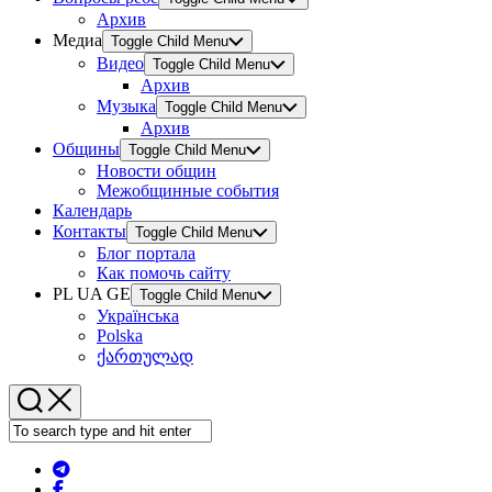
Архив
Медиа
Toggle Child Menu
Видео
Toggle Child Menu
Архив
Музыка
Toggle Child Menu
Архив
Общины
Toggle Child Menu
Новости общин
Межобщинные события
Календарь
Контакты
Toggle Child Menu
Блог портала
Как помочь сайту
PL UA GE
Toggle Child Menu
Українська
Polska
ქართულად