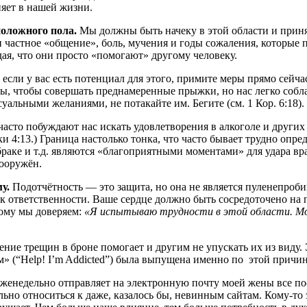
ияет в нашей жизни.
положного пола.
Мы должны быть начеку в этой области и приня
и частное «общение», боль, мучения и годы сожаления, которые 
я, что они просто «помогают» другому человеку.
и если у вас есть потенциал для этого, примите меры прямо сейч
ы, чтобы совершать преднамеренные прыжки, но нас легко собл
уальными желаниями, не потакайте им. Бегите (см. 1 Кор. 6:18).
асто побуждают нас искать удовлетворения в алкоголе и други
 4:13.) Граница настолько тонка, что часто бывает трудно опред
 браке и т.д. являются «благоприятными моментами» для удара в
вооружён.
му.
Подотчётность — это защита, но она не является пуленепроби
с к ответственности. Ваше сердце должно быть сосредоточено н
 кому мы доверяем:
«Я испытываю трудности в этой области. Мо
ие трещин в броне помогает и другим не упускать их из виду. Э
м» (
“Help! I’m Addicted”
) была выпущена именно по этой причин
 еженедельно отправляет на электронную почту моей жены все п
ьно относиться к даже, казалось бы, невинным сайтам. Кому-то