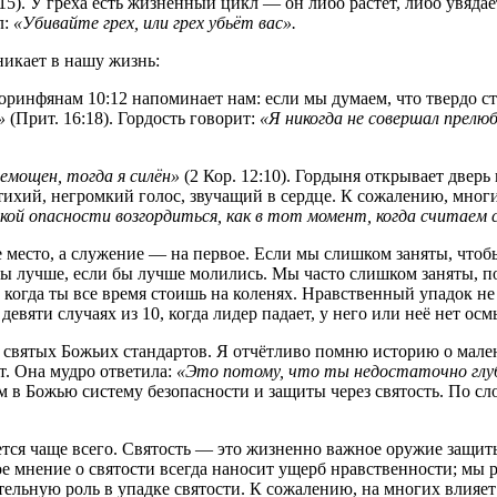
-15). У греха есть жизненный цикл — он либо растёт, либо увяда
л:
«Убивайте грех, или грех убьёт вас».
икает в нашу жизнь:
оринфянам 10:12 напоминает нам: если мы думаем, что твердо ст
»
(Прит. 16:18). Гордость говорит:
«Я никогда не совершал прелюб
немощен, тогда я силён»
(2 Кор. 12:10). Гордыня открывает двер
о тихий, негромкий голос, звучащий в сердце. К сожалению, мно
акой опасности возгордиться, как в тот момент, когда считаем 
е место, а служение — на первое. Если мы слишком заняты, чтоб
ы лучше, если бы лучше молились. Мы часто слишком заняты, п
, когда ты все время стоишь на коленях. Нравственный упадок н
 девяти случаях из 10, когда лидер падает, у него или неё нет 
т святых Божьих стандартов. Я отчётливо помню историю о мален
т. Она мудро ответила:
«Это потому, что ты недостаточно глу
м в Божью систему безопасности и защиты через святость. По сл
ется чаще всего. Святость — это жизненно важное оружие защиты 
ое мнение о святости всегда наносит ущерб нравственности; мы р
ельную роль в упадке святости. К сожалению, на многих влияет