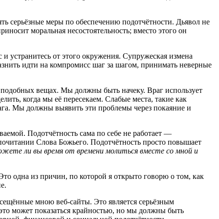
ть серьёзные меры по обеспечению подотчётности. Дьявол не
приносит моральная несостоятельность; вместо этого он
ас и устранитесь от этого окружения. Супружеская измена
азнить идти на компромисс шаг за шагом, принимать неверные
х подобных вещах. Мы должны быть начеку. Враг использует
елить, когда мы её пересекаем. Слабые места, такие как
рага. Мы должны выявить эти проблемы через покаяние и
ваемой. Подотчётность сама по себе не работает —
а почитании Слова Божьего. Подотчётность просто повышает
жете ли вы время от времени молиться вместе со мной и
то одна из причин, по которой я открыто говорю о том, как
е.
осещённые мною веб-сайты. Это является серьёзным
 это может показаться крайностью, но мы должны быть