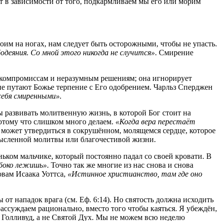
ет в зависимости от того, подкармливаем мы его или морим
оим на ногах, нам следует быть осторожными, чтобы не упасть.
одеяния. Со мной этого никогда не случится»
. Смирение
ь компромиссам и неразумным решениям; она игнорирует
гие путают Божье терпение с Его одобрением. Чарльз Сперджен
себя смиренными».
ы развивать молитвенную жизнь, в которой Бог стоит на
отому что слишком много делаем.
«Когда вера перестаёт
е может утвердиться в сокрушённом, молящемся сердце, которое
осмысленной молитвы или благочестивой жизни.
ьком мальчике, который постоянно падал со своей кровати. В
боко лежишь»
. Точно так же многие из нас снова и снова
овам Исаака Уоттса,
«Истинное христианство, там где оно
от нападок врага (см. Еф. 6:14). Но святость должна исходить
ассуждаем рационально, вместо того чтобы каяться. Я убеждён,
 Голливуд, а не Святой Дух. Мы не можем всю неделю