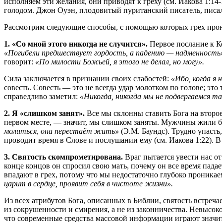
исполняем эти желания, они приводят к греху (см. Иакова 1:14
голодом. Джон Оуэн, плодовитый пуританский писатель, писа
Рассмотрим следующие способы, с помощью которых грех прон
1. «Со мной этого никогда не случится».
Первое послание к К
«Погибели предшествует гордость, а падению — надменность
говорит:
«По милости Божьей, я этого не делал, но могу».
Сила заключается в признании своих слабостей:
«Ибо, когда я 
совесть. Совесть — это не всегда удар молотком по голове; эт
справедливо заметил:
«Никогда, никогда мы не подвергаемся т
2. Я «слишком занят».
Все мы склонны ставить Бога на второ
первом месте, — значит, мы слишком заняты. Мужчины жили б
молиться, она перестаёт жить»
(Э.М. Баундс). Трудно упасть
проводит время в Слове и послушании ему (см. Иакова 1:22). В
3. Святость скомпрометирована.
Враг пытается увести нас о
конце концов он спросил свою мать, почему он все время падае
впадают в грех, потому что мы недостаточно глубоко проникае
царит в сердце, проявит себя в чистоте жизни».
Из всех атрибутов Бога, описанных в Библии, святость встреча
из сокрушенности и смирения, а не из законничества. Невысок
что современные средства массовой информации играют значит