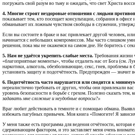
погружать свой разум во тьму и ожидать, что свет Христа восс
4. Многие строят нездоровые отношения с людьми противо
показывает тем, кто посещает консультации, собрания в офисе 
обманывает их ложным чувством свободы в служении, утвержда
Если вы состоите в браке и вас привлекает другой человек, ил
начинается с небольших компромиссов. Мы часто слишком умн
решения, пока мы не окажемся на самом дне. Не боритесь с секс
5. Нам не удаётся укрепить слабые места.
Требования жизни ч
«благоприятные моменты», чтобы отдалить нас от Бога (см. Луки
наркотики, алкоголь, обезболивающие, секс, гнев, проблемы в
установить защиту и подотчётность. Предупрежден — значит 
6. Подотчётность часто нарушается или сводится к миниму
нереалистично требовать от других, чтобы они привлекали ва
уровень безопасности в борьбе с грехом. Полезно сказать тем,
задавать мне сложные и неудобные вопросы?»
Враг любит действовать в темноте и с помощью обмана. Выявлен
избежать пагубных привычек. Моя книга «Помогите! Я зависи
У меня также есть программа для ведения отчётности, которая
сдерживающим фактором, и это заставляет меня очень внимател