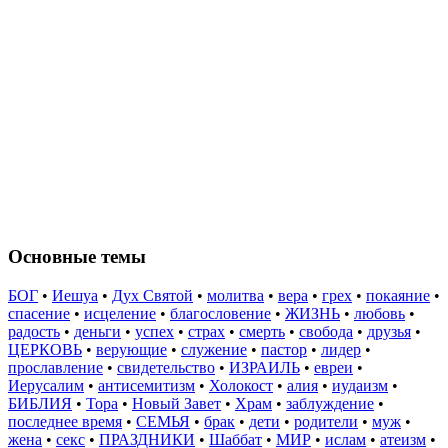
Основные темы
БОГ
•
Иешуа
•
Дух Святой
•
молитва
•
вера
•
грех
•
покаяние
•
спасение
•
исцеление
•
благословение
•
ЖИЗНЬ
•
любовь
•
радость
•
деньги
•
успех
•
страх
•
смерть
•
свобода
•
друзья
•
ЦЕРКОВЬ
•
верующие
•
служение
•
пастор
•
лидер
•
прославление
•
свидетельство
•
ИЗРАИЛЬ
•
евреи
•
Иерусалим
•
антисемитизм
•
Холокост
•
алия
•
иудаизм
•
БИБЛИЯ
•
Тора
•
Новый Завет
•
Храм
•
заблуждение
•
последнее время
•
СЕМЬЯ
•
брак
•
дети
•
родители
•
муж
•
жена
•
секс
•
ПРАЗДНИКИ
•
Шаббат
•
МИР
•
ислам
•
атеизм
•