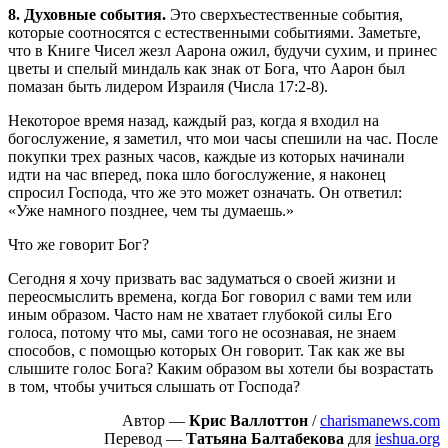
8. Духовные события.
Это сверхъестественные события,
которые соотносятся с естественными событиями. Заметьте,
что в Книге Чисел жезл Аарона ожил, будучи сухим, и принес
цветы и спелый миндаль как знак от Бога, что Аарон был
помазан быть лидером Израиля (Числа 17:2-8).
Некоторое время назад, каждый раз, когда я входил на
богослужение, я заметил, что мои часы спешили на час. После
покупки трех разных часов, каждые из которых начинали
идти на час вперед, пока шло богослужение, я наконец
спросил Господа, что же это может означать. Он ответил:
«Уже намного позднее, чем ты думаешь.»
Что же говорит Бог?
Сегодня я хочу призвать вас задуматься о своей жизни и
переосмыслить времена, когда Бог говорил с вами тем или
иным образом. Часто нам не хватает глубокой силы Его
голоса, потому что мы, сами того не осознавая, не знаем
способов, с помощью которых Он говорит. Так как же вы
слышите голос Бога? Каким образом вы хотели бы возрастать
в том, чтобы учиться слышать от Господа?
Автор —
Крис Валлоттон
/
charismanews.com
Перевод —
Татьяна Балтабекова
для
ieshua.org