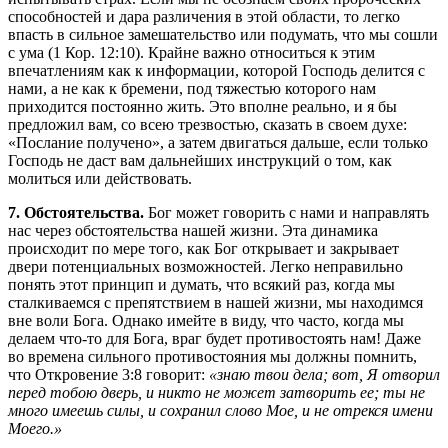
способностей и дара различения в этой области, то легко
впасть в сильное замешательство или подумать, что мы сошли
с ума (1 Кор. 12:10). Крайне важно относиться к этим
впечатлениям как к информации, которой Господь делится с
нами, а не как к бремени, под тяжестью которого нам
приходится постоянно жить. Это вполне реально, и я бы
предложил вам, со всею трезвостью, сказать в своем духе:
«Послание получено», а затем двигаться дальше, если только
Господь не даст вам дальнейших инструкций о том, как
молиться или действовать.
7. Обстоятельства.
Бог может говорить с нами и направлять
нас через обстоятельства нашей жизни. Эта динамика
происходит по мере того, как Бог открывает и закрывает
двери потенциальных возможностей. Легко неправильно
понять этот принцип и думать, что всякий раз, когда мы
сталкиваемся с препятствием в нашей жизни, мы находимся
вне воли Бога. Однако имейте в виду, что часто, когда мы
делаем что-то для Бога, враг будет противостоять нам! Даже
во времена сильного противостояния мы должны помнить,
что Откровение 3:8 говорит:
«знаю твои дела; вот, Я отворил
перед тобою дверь, и никто не может затворить ее; ты не
много имеешь силы, и сохранил слово Мое, и не отрекся имени
Моего.»