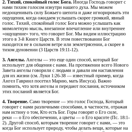
2. Тихий, спокойный голос Бога.
Иногда Господь говорит с
нами тихим голосом изнутри нашего духа. Мы можем
недооценивать силу Божьего шепота и даже игнорировать эти
ощущения, когда ожидаем услышать скорее громкий, явный
голос. Тихий, спокойный голос Бога можно услышать как
мимолетную мысль, внезапное впечатление или внутреннее
«ощущение» того, что говорит Бог. Мы видим иллюстрацию
этого в 3-й Книге Царств. В этом повествовании Бог
находится не в сильном ветре или землетрясении, а скорее в
тихом дуновении (3 Царств 19:11-12).
3. Ангелы.
Ангелы — это еще один способ, который Бог
использует для общения с нами. На протяжении всего Нового
Завета ангелы говорили с людьми и давали им наставления
для их жизни (см. Луки 1:26-38 — известный пример, когда
Ангел Гавриил посетил Марию, мать Иисуса). Важно
помнить, что хотя ангелы и передают послания, источником
этих посланий является Бог.
4. Творение.
Само творение — это голос Господа, Который
говорит с нами различными способами, в частности, отражая
нам истину о том, Кто есть Бог. Горы говорят о Его силе,
реки — о Его обеспечении, а цветы — о Его красоте (Пс. 18:1-
2). Другой способ, которым творение говорит с нами, — это
когда Бог использует природу, чтобы делать вещи, которые на