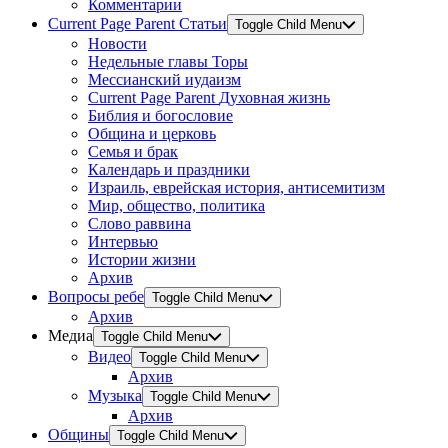
Комментарии
Current Page Parent
Статьи
Toggle Child Menu
Новости
Недельные главы Торы
Мессианский иудаизм
Current Page Parent
Духовная жизнь
Библия и богословие
Община и церковь
Семья и брак
Календарь и праздники
Израиль, еврейская история, антисемитизм
Мир, общество, политика
Слово раввина
Интервью
Истории жизни
Архив
Вопросы ребе
Toggle Child Menu
Архив
Медиа
Toggle Child Menu
Видео
Toggle Child Menu
Архив
Музыка
Toggle Child Menu
Архив
Общины
Toggle Child Menu