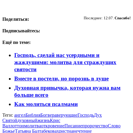
Пожертвовать
Последнее: 12.07.
Спасибо!
Поделиться:
Подписывайтесь:
Ещё по теме:
Господь, сделай нас усердными и
жаждущими: молитва для страждущих
святости
Вместе в постели, но порознь в душе
Духовная привычка, которая нужна вам
больше всего
Как молиться псалмами
Теги:
ангел
Библия
Бог
вера
верующие
Господь
Дух
Святой
духовный
жизнь
Крис
Валлоттон
молитва
откровение
Писание
пророчество
Слово
Божье
Татьяна Балтабекова
христиане
чтение