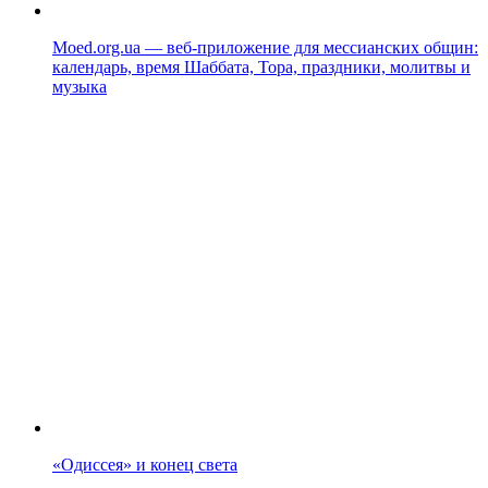
Moed.org.ua — веб-приложение для мессианских общин:
календарь, время Шаббата, Тора, праздники, молитвы и
музыка
«Одиссея» и конец света