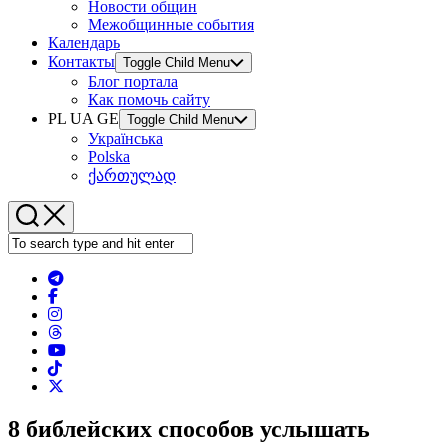
Новости общин
Межобщинные события
Календарь
Контакты
Toggle Child Menu
Блог портала
Как помочь сайту
PL UA GE
Toggle Child Menu
Українська
Polska
ქართულად
8 библейских способов услышать