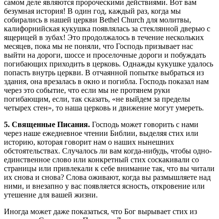
самом деле являются пророческими действиями. Вот вам
безумная история! В один год, каждый раз, когда мы
собирались в нашей церкви Bethel Church для молитвы,
калифорнийская кукушка появлялась за стеклянной дверью с
ящерицей в зубах! Это продолжалось в течение нескольких
месяцев, пока мы не поняли, что Господь призывает нас
выйти на дороги, шоссе и проселочные дороги и побуждать
погибающих приходить в церковь. Однажды кукушке удалось
попасть внутрь церкви. В отчаянной попытке выбраться из
здания, она врезалась в окно и погибла. Господь показал нам
через это событие, что если мы не протянем руки
погибающим, если, так сказать, «не выйдем за пределы
четырех стен», то наша церковь и движение могут умереть.
5. Священные Писания.
Господь может говорить с нами
через наше ежедневное чтении Библии, выделяя стих или
историю, которая говорит нам о наших нынешних
обстоятельствах. Случалось ли вам когда-нибудь, чтобы одно-
единственное слово или конкретный стих соскакивали со
страницы или привлекали к себе внимание так, что вы читали
их снова и снова? Слова оживают, когда вы размышляете над
ними, и внезапно у вас появляется ясность, откровение или
утешение для вашей жизни.
Иногда может даже показаться, что Бог вырывает стих из