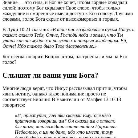
Знание — это сила, и Бог не хочет, чтобы гордые обладали
силой; поэтому Бог скрывает Свое слово, чтобы только
жаждущие и смиренные имели доступ к Его голосу. Другими
словами, голос Бога скрыт от высокомерных и гордых.
В Луки 10:21 сказано:
«В тот час возрадовался духом Иисус и
сказал: славлю Тебя, Отче, Господи неба и земли, что Ты
утаил сие от мудрых и разумных и открыл младенцам. Ей,
Отче! Ибо таково было Твое благоволение.»
Бог всегда говорит. Вопрос в том, настроены ли мы на Его
голос?
Слышат ли ваши уши Бога?
Многие люди верят, что Иисус рассказывал притчи, чтобы
явить истину, однако такое понимание просто не
соответствует Библии! В Евангелии от Матфея 13:10-13
говорится:
«И, приступив, ученики сказали Ему: для чего
притчами говоришь им? Он сказал им в ответ:
для того, что вам дано знать тайны Царствия
Небесного, а им не дано, ибо кто имеет, тому
дано будет и приумножится, а кто не имеет, у