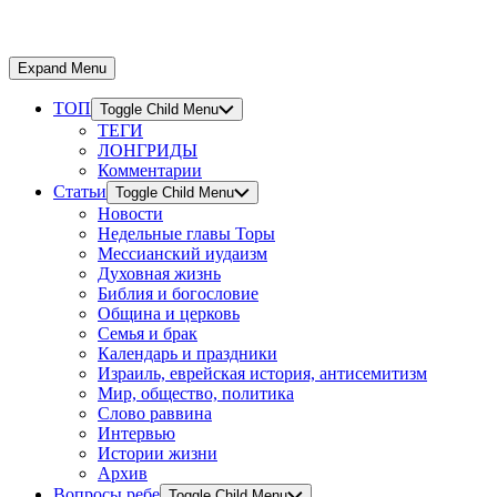
Expand Menu
ТОП
Toggle Child Menu
ТЕГИ
ЛОНГРИДЫ
Комментарии
Статьи
Toggle Child Menu
Новости
Недельные главы Торы
Мессианский иудаизм
Духовная жизнь
Библия и богословие
Община и церковь
Семья и брак
Календарь и праздники
Израиль, еврейская история, антисемитизм
Мир, общество, политика
Слово раввина
Интервью
Истории жизни
Архив
Вопросы ребе
Toggle Child Menu