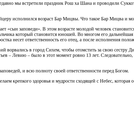
едавно мы встретили праздник Рош ха Шана и проводили Суккот.
еру исполнился возраст Бар Мицвы. Что такое Бар Мицва и мож
льчика который становится юношей. Во многом его дальнейшая с
остка несет ответственность его отец, а после исполнения поло
ий ворвались в город Сихем, чтобы отомстить за свою сестру Ди
ев – Левию – было в этот момент ровно 13 лет. Следовательно, 
 заповедей, и всю полноту своей ответственности перед Богом.
ем крепкого здоровья и мудрости сходящей с Небес, которая об