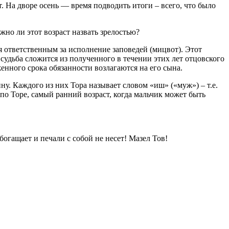
 На дворе осень — время подводить итоги – всего, что было
но ли этот возраст назвать зрелостью?
удьба сложится из полученного в течении этих лет отцовского
женного срока обязанности возлагаются на его сына.
ну. Каждого из них Тора называет словом «иш» («муж») – т.е.
по Торе, самый ранний возраст, когда мальчик может быть
огащает и печали с собой не несет! Мазел Тов!