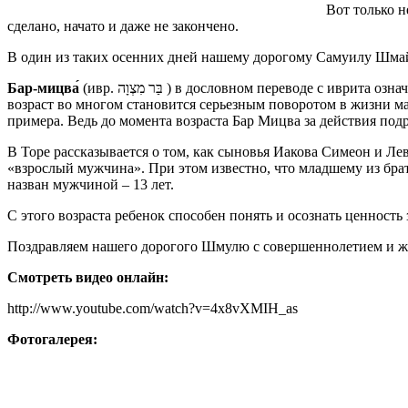
Вот только н
сделано, начато и даже не закончено.
В один из таких осенних дней нашему дорогому Самуилу Шмайц
Бар-мицва́
(ивр. בַּר מִצְוָה ) в дословном переводе с иврита означает «сын заповеди». В этом возрасте молодой человек становится ответственным за исполнение заповедей (мицвот). Этот
возраст во многом становится серьезным поворотом в жизни ма
примера. Ведь до момента возраста Бар Мицва за действия подр
В Торе рассказывается о том, как сыновья Иакова Симеон и Лев
«взрослый мужчина». При этом известно, что младшему из брать
назван мужчиной – 13 лет.
С этого возраста ребенок способен понять и осознать ценность
Поздравляем нашего дорогого Шмулю с совершеннолетием и жела
Смотреть видео онлайн:
http://www.youtube.com/watch?v=4x8vXMIH_as
Фотогалерея: