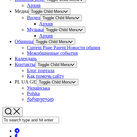
Архив
Медиа
Toggle Child Menu
Видео
Toggle Child Menu
Архив
Музыка
Toggle Child Menu
Архив
Общины
Toggle Child Menu
Current Page Parent
Новости общин
Межобщинные события
Календарь
Контакты
Toggle Child Menu
Блог портала
Как помочь сайту
PL UA GE
Toggle Child Menu
Українська
Polska
ქართულად