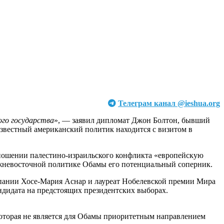
Телеграм канал @ieshua.org
ого государства
», — заявил дипломат Джон Болтон, бывший
звестный американский политик находится с визитом в
тношении палестино-израильского конфликта «европейскую
лижневосточной политике Обамы его потенциальный соперник.
пании Хосе-Мария Аснар и лауреат Нобелевской премии Мира
андидата на предстоящих президентских выборах.
 которая не является для Обамы приоритетным направлением