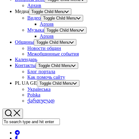
Архив
Медиа
Toggle Child Menu
Видео
Toggle Child Menu
Архив
Музыка
Toggle Child Menu
Архив
Общины
Toggle Child Menu
Новости общин
Межобщинные события
Календарь
Контакты
Toggle Child Menu
Блог портала
Как помочь сайту
PL UA GE
Toggle Child Menu
Українська
Polska
ქართულად