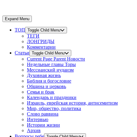
Expand Menu
ТОП
Toggle Child Menu
ТЕГИ
ЛОНГРИДЫ
Комментарии
Статьи
Toggle Child Menu
Current Page Parent
Новости
Недельные главы Торы
Мессианский иудаизм
Духовная жизнь
Библия и богословие
Община и церковь
Семья и брак
Календарь и праздники
Израиль, еврейская история, антисемитизм
Мир, общество, политика
Слово раввина
Интервью
Истории жизни
Архив
Вопросы ребе
Toggle Child Menu