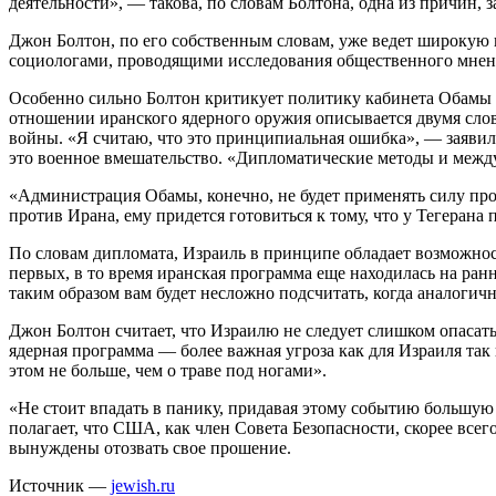
деятельности», — такова, по словам Болтона, одна из причин, 
Джон Болтон, по его собственным словам, уже ведет широкую
социологами, проводящими исследования общественного мнени
Особенно сильно Болтон критикует политику кабинета Обамы 
отношении иранского ядерного оружия описывается двумя сло
войны. «Я считаю, что это принципиальная ошибка», — заяви
это военное вмешательство. «Дипломатические методы и между
«Администрация Обамы, конечно, не будет применять силу про
против Ирана, ему придется готовиться к тому, что у Тегерана 
По словам дипломата, Израиль в принципе обладает возможност
первых, в то время иранская программа еще находилась на р
таким образом вам будет несложно подсчитать, когда аналогичн
Джон Болтон считает, что Израилю не следует слишком опасать
ядерная программа — более важная угроза как для Израиля так
этом не больше, чем о траве под ногами».
«Не стоит впадать в панику, придавая этому событию большу
полагает, что США, как член Совета Безопасности, скорее все
вынуждены отозвать свое прошение.
Источник —
jewish.ru