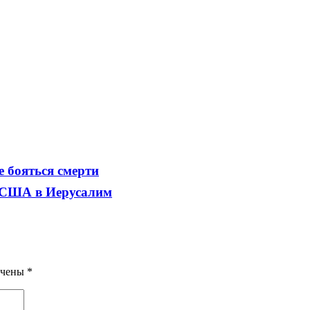
е бояться смерти
а США в Иерусалим
ечены
*