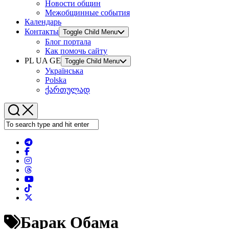
Новости общин
Межобщинные события
Календарь
Контакты
Toggle Child Menu
Блог портала
Как помочь сайту
PL UA GE
Toggle Child Menu
Українська
Polska
ქართულად
Барак Обама