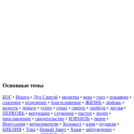
Основные темы
БОГ
•
Иешуа
•
Дух Святой
•
молитва
•
вера
•
грех
•
покаяние
•
спасение
•
исцеление
•
благословение
•
ЖИЗНЬ
•
любовь
•
радость
•
деньги
•
успех
•
страх
•
смерть
•
свобода
•
друзья
•
ЦЕРКОВЬ
•
верующие
•
служение
•
пастор
•
лидер
•
прославление
•
свидетельство
•
ИЗРАИЛЬ
•
евреи
•
Иерусалим
•
антисемитизм
•
Холокост
•
алия
•
иудаизм
•
БИБЛИЯ
•
Тора
•
Новый Завет
•
Храм
•
заблуждение
•