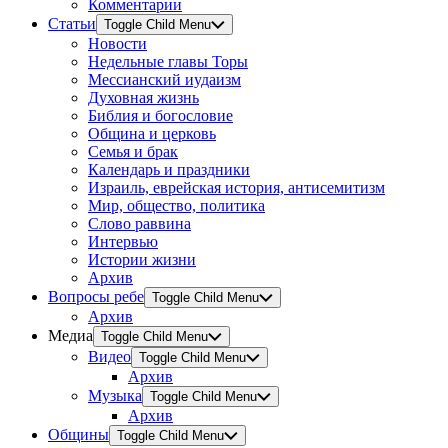
Комментарии
Статьи
Toggle Child Menu
Новости
Недельные главы Торы
Мессианский иудаизм
Духовная жизнь
Библия и богословие
Община и церковь
Семья и брак
Календарь и праздники
Израиль, еврейская история, антисемитизм
Мир, общество, политика
Слово раввина
Интервью
Истории жизни
Архив
Вопросы ребе
Toggle Child Menu
Архив
Медиа
Toggle Child Menu
Видео
Toggle Child Menu
Архив
Музыка
Toggle Child Menu
Архив
Общины
Toggle Child Menu