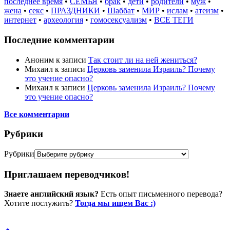
последнее время
•
СЕМЬЯ
•
брак
•
дети
•
родители
•
муж
•
жена
•
секс
•
ПРАЗДНИКИ
•
Шаббат
•
МИР
•
ислам
•
атеизм
•
интернет
•
археология
•
гомосексуализм
•
ВСЕ ТЕГИ
Последние комментарии
Аноним
к записи
Так стоит ли на ней жениться?
Михаил
к записи
Церковь заменила Израиль? Почему
это учение опасно?
Михаил
к записи
Церковь заменила Израиль? Почему
это учение опасно?
Все комментарии
Рубрики
Рубрики
Приглашаем переводчиков!
Знаете английский язык?
Есть опыт письменного перевода?
Хотите послужить?
Тогда мы ищем Вас :)
Пожертвовать / donate