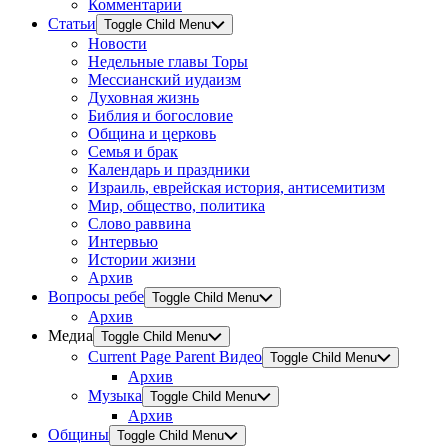
Комментарии
Статьи
Toggle Child Menu
Новости
Недельные главы Торы
Мессианский иудаизм
Духовная жизнь
Библия и богословие
Община и церковь
Семья и брак
Календарь и праздники
Израиль, еврейская история, антисемитизм
Мир, общество, политика
Слово раввина
Интервью
Истории жизни
Архив
Вопросы ребе
Toggle Child Menu
Архив
Медиа
Toggle Child Menu
Current Page Parent
Видео
Toggle Child Menu
Архив
Музыка
Toggle Child Menu
Архив
Общины
Toggle Child Menu