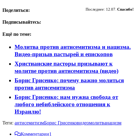
Пожертвовать
Последнее: 12.07.
Спасибо!
Поделиться:
Подписывайтесь:
Ещё по теме:
Молитва против антисемитизма и нацизма.
Видео-призыв пастырей и епископов
Христианские пасторы призывают к
молитве против антисемитизма (видео)
Борис Грисенко: почему важно молиться
против антисемитизма
Борис Грисенко: нам нужна свобода от
любого небиблейского отношения к
Израилю!
Теги:
антисемитизм
Борис Грисенко
видео
молитва
нацизм
Комментарии
1