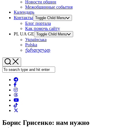
Новости общин
Межобщинные события
Календарь
Контакты
Toggle Child Menu
Блог портала
Как помочь сайту
PL UA GE
Toggle Child Menu
Українська
Polska
ქართულად
Борис Грисенко: нам нужно