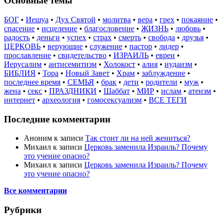
Основные темы
БОГ
•
Иешуа
•
Дух Святой
•
молитва
•
вера
•
грех
•
покаяние
•
спасение
•
исцеление
•
благословение
•
ЖИЗНЬ
•
любовь
•
радость
•
деньги
•
успех
•
страх
•
смерть
•
свобода
•
друзья
•
ЦЕРКОВЬ
•
верующие
•
служение
•
пастор
•
лидер
•
прославление
•
свидетельство
•
ИЗРАИЛЬ
•
евреи
•
Иерусалим
•
антисемитизм
•
Холокост
•
алия
•
иудаизм
•
БИБЛИЯ
•
Тора
•
Новый Завет
•
Храм
•
заблуждение
•
последнее время
•
СЕМЬЯ
•
брак
•
дети
•
родители
•
муж
•
жена
•
секс
•
ПРАЗДНИКИ
•
Шаббат
•
МИР
•
ислам
•
атеизм
•
интернет
•
археология
•
гомосексуализм
•
ВСЕ ТЕГИ
Последние комментарии
Аноним
к записи
Так стоит ли на ней жениться?
Михаил
к записи
Церковь заменила Израиль? Почему
это учение опасно?
Михаил
к записи
Церковь заменила Израиль? Почему
это учение опасно?
Все комментарии
Рубрики