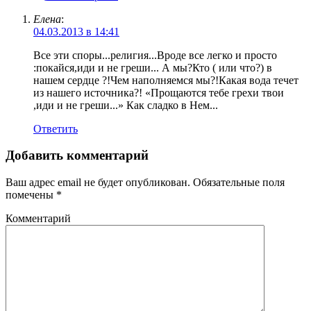
Елена
:
04.03.2013 в 14:41
Все эти споры...религия...Вроде все легко и просто
:покайся,иди и не греши... А мы?Кто ( или что?) в
нашем сердце ?!Чем наполняемся мы?!Какая вода течет
из нашего источника?! «Прощаются тебе грехи твои
,иди и не греши...» Как сладко в Нем...
Ответить
Добавить комментарий
Ваш адрес email не будет опубликован.
Обязательные поля
помечены
*
Комментарий