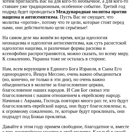
хотим пригласить Вас на для кого-то необычное, а для кого-то
ставшее уже традиционным, особенное событие. Третий год
подряд будет проводиться
Международная молитва против
нацизма и антисемитизма
. Пусть Вас не смущает, что
молитва «против», потому что те цели, которые стоят перед
нами, они действительно цели серьёзные!
На самом деле мы живём во время, когда идеология
неонацизма и идеология антисемитизма, как суть расистской
идеологии нацизма, и различные формы расизма и
ксенофобии распространяются, можно сказать, по всему миру.
К сожалению, Украина тоже не осталась в стороне.
Нам, всем верующим в Единого Бога Израиля, в Сына Его
единородного, Йешуа Мессию, очень важно объединиться
(но, конечно, не только в эти дни), но очень важно
объединиться в молитве за благословение церкви,
благословение наших народов. И Сам Бог связал эти
благословения с нашим отношением к еврейскому народу.
Начиная с Авраама, Господь повторял много раз: те, кто будут
благословлять еврейский народ, они будут благословлены; и,
к огромному сожалению, те, которые будут проклинать, они
подпадут под Божьи проклятья.
Давайте в этом году примем свободное, благодатное и, вместе
с тем, посвящённое участие в этой молитве. Каждый в своей