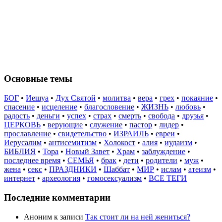
Основные темы
БОГ
•
Иешуа
•
Дух Святой
•
молитва
•
вера
•
грех
•
покаяние
•
спасение
•
исцеление
•
благословение
•
ЖИЗНЬ
•
любовь
•
радость
•
деньги
•
успех
•
страх
•
смерть
•
свобода
•
друзья
•
ЦЕРКОВЬ
•
верующие
•
служение
•
пастор
•
лидер
•
прославление
•
свидетельство
•
ИЗРАИЛЬ
•
евреи
•
Иерусалим
•
антисемитизм
•
Холокост
•
алия
•
иудаизм
•
БИБЛИЯ
•
Тора
•
Новый Завет
•
Храм
•
заблуждение
•
последнее время
•
СЕМЬЯ
•
брак
•
дети
•
родители
•
муж
•
жена
•
секс
•
ПРАЗДНИКИ
•
Шаббат
•
МИР
•
ислам
•
атеизм
•
интернет
•
археология
•
гомосексуализм
•
ВСЕ ТЕГИ
Последние комментарии
Аноним
к записи
Так стоит ли на ней жениться?