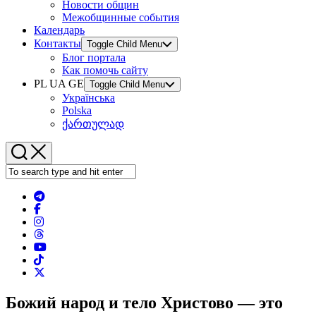
Новости общин
Межобщинные события
Календарь
Контакты
Toggle Child Menu
Блог портала
Как помочь сайту
PL UA GE
Toggle Child Menu
Українська
Polska
ქართულად
Божий народ и тело Христово — это