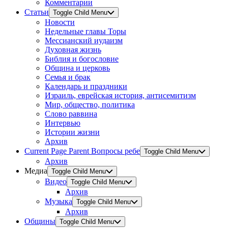
Комментарии
Статьи
Toggle Child Menu
Новости
Недельные главы Торы
Мессианский иудаизм
Духовная жизнь
Библия и богословие
Община и церковь
Семья и брак
Календарь и праздники
Израиль, еврейская история, антисемитизм
Мир, общество, политика
Слово раввина
Интервью
Истории жизни
Архив
Current Page Parent
Вопросы ребе
Toggle Child Menu
Архив
Медиа
Toggle Child Menu
Видео
Toggle Child Menu
Архив
Музыка
Toggle Child Menu
Архив
Общины
Toggle Child Menu