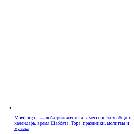
Moed.org.ua — веб-приложение для мессианских общин:
календарь, время Шаббата, Тора, праздники, молитвы и
музыка