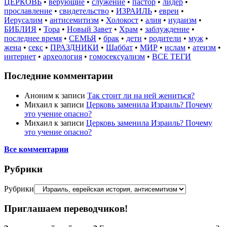
ЦЕРКОВЬ
•
верующие
•
служение
•
пастор
•
лидер
•
прославление
•
свидетельство
•
ИЗРАИЛЬ
•
евреи
•
Иерусалим
•
антисемитизм
•
Холокост
•
алия
•
иудаизм
•
БИБЛИЯ
•
Тора
•
Новый Завет
•
Храм
•
заблуждение
•
последнее время
•
СЕМЬЯ
•
брак
•
дети
•
родители
•
муж
•
жена
•
секс
•
ПРАЗДНИКИ
•
Шаббат
•
МИР
•
ислам
•
атеизм
•
интернет
•
археология
•
гомосексуализм
•
ВСЕ ТЕГИ
Последние комментарии
Аноним
к записи
Так стоит ли на ней жениться?
Михаил
к записи
Церковь заменила Израиль? Почему
это учение опасно?
Михаил
к записи
Церковь заменила Израиль? Почему
это учение опасно?
Все комментарии
Рубрики
Рубрики
Приглашаем переводчиков!