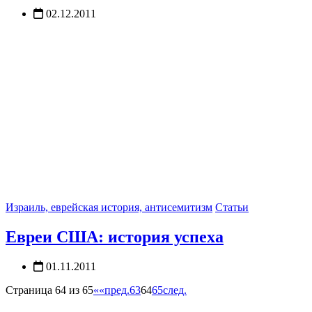
02.12.2011
Израиль, еврейская история, антисемитизм
Статьи
Евреи США: история успеха
01.11.2011
Страница 64 из 65
««
пред.
63
64
65
след.