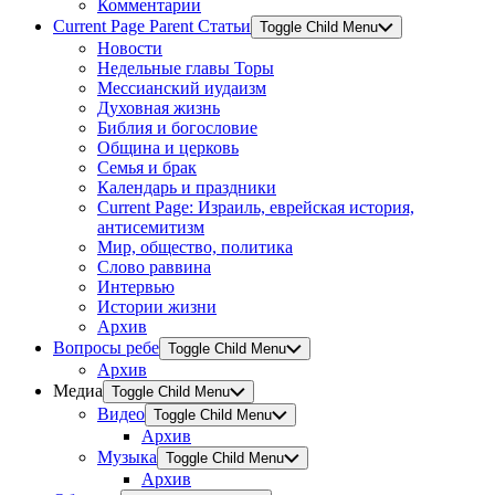
Комментарии
Current Page Parent
Статьи
Toggle Child Menu
Новости
Недельные главы Торы
Мессианский иудаизм
Духовная жизнь
Библия и богословие
Община и церковь
Семья и брак
Календарь и праздники
Current Page:
Израиль, еврейская история,
антисемитизм
Мир, общество, политика
Слово раввина
Интервью
Истории жизни
Архив
Вопросы ребе
Toggle Child Menu
Архив
Медиа
Toggle Child Menu
Видео
Toggle Child Menu
Архив
Музыка
Toggle Child Menu
Архив