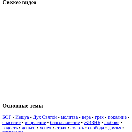
Свежее видео
Основные темы
БОГ
•
Иешуа
•
Дух Святой
•
молитва
•
вера
•
грех
•
покаяние
•
спасение
•
исцеление
•
благословение
•
ЖИЗНЬ
•
любовь
•
радость
•
деньги
•
успех
•
страх
•
смерть
•
свобода
•
друзья
•