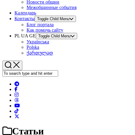
Новости общин
Межобщинные события
Календарь
Контакты
Toggle Child Menu
Блог портала
Как помочь сайту
PL UA GE
Toggle Child Menu
Українська
Polska
ქართულად
Статьи