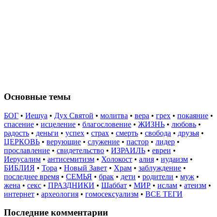
Основные темы
БОГ
•
Иешуа
•
Дух Святой
•
молитва
•
вера
•
грех
•
покаяние
•
спасение
•
исцеление
•
благословение
•
ЖИЗНЬ
•
любовь
•
радость
•
деньги
•
успех
•
страх
•
смерть
•
свобода
•
друзья
•
ЦЕРКОВЬ
•
верующие
•
служение
•
пастор
•
лидер
•
прославление
•
свидетельство
•
ИЗРАИЛЬ
•
евреи
•
Иерусалим
•
антисемитизм
•
Холокост
•
алия
•
иудаизм
•
БИБЛИЯ
•
Тора
•
Новый Завет
•
Храм
•
заблуждение
•
последнее время
•
СЕМЬЯ
•
брак
•
дети
•
родители
•
муж
•
жена
•
секс
•
ПРАЗДНИКИ
•
Шаббат
•
МИР
•
ислам
•
атеизм
•
интернет
•
археология
•
гомосексуализм
•
ВСЕ ТЕГИ
Последние комментарии