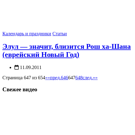
Календарь и праздники
Статьи
Элул — значит, близится Рош ха-Шана
(еврейский Новый Год)
11.09.2011
Страница 647 из 654
««
пред.
646
647
648
след.
»»
Свежее видео