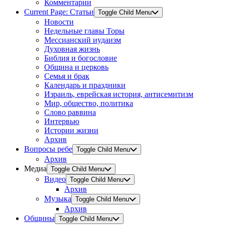
Комментарии
Current Page:
Статьи
Toggle Child Menu
Новости
Недельные главы Торы
Мессианский иудаизм
Духовная жизнь
Библия и богословие
Община и церковь
Семья и брак
Календарь и праздники
Израиль, еврейская история, антисемитизм
Мир, общество, политика
Слово раввина
Интервью
Истории жизни
Архив
Вопросы ребе
Toggle Child Menu
Архив
Медиа
Toggle Child Menu
Видео
Toggle Child Menu
Архив
Музыка
Toggle Child Menu
Архив
Общины
Toggle Child Menu