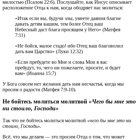
милостью (Псалом 22:6). Послушайте, как Иисус описывает
расположение Отца к нам, когда ободряет нас молиться:
«Итак если вы, будучи злы, умеете даяния благие
давать детям вашим, тем более Отец ваш
Небесный даст блага просящим у Него» (Матфея
7:11)
«Не бойся, малое стадо! ибо Отец ваш благоволил
дать вам Царство» (Луки 12:32)
«Если пребудете во Мне и слова Мои в вас
пребудут, то, чего ни пожелаете, просите, и будет
вам» (Иоанна 15:7)
У Бога совсем нет желания дать нам несчастья, когда мы
просим о радости (Матфея 7:9-10).
Не бойтесь молиться молитвой
«Чего бы мне это
ни стоило, Господи»
Так что не бойтесь молиться молитвой
«чего бы мне это ни
стоило, Господь»
.
Всё, что мы делаем — это просим Отца о том, что может