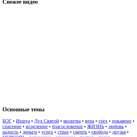
Свежее видео
Основные темы
БОГ
•
Иешуа
•
Дух Святой
•
молитва
•
вера
•
грех
•
покаяние
•
спасение
•
исцеление
•
благословение
•
ЖИЗНЬ
•
любовь
•
радость
•
деньги
•
успех
•
страх
•
смерть
•
свобода
•
друзья
•