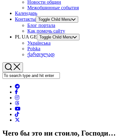
Новости общин
Межобщинные события
Календарь
Контакты
Toggle Child Menu
Блог портала
Как помочь сайту
PL UA GE
Toggle Child Menu
Українська
Polska
ქართულად
Чего бы это ни стоило, Господи…