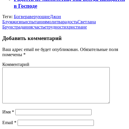
в Господе
Теги:
Бог
вера
верующие
Джон
Блум
жизнь
испытания
молитва
радость
Светлана
Брун
страдания
счастье
трудности
христиане
Добавить комментарий
Ваш адрес email не будет опубликован.
Обязательные поля
помечены
*
Комментарий
Имя
*
Email
*