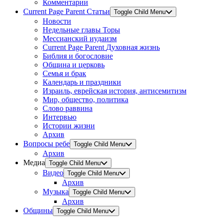
Комментарии
Current Page Parent
Статьи
Toggle Child Menu
Новости
Недельные главы Торы
Мессианский иудаизм
Current Page Parent
Духовная жизнь
Библия и богословие
Община и церковь
Семья и брак
Календарь и праздники
Израиль, еврейская история, антисемитизм
Мир, общество, политика
Слово раввина
Интервью
Истории жизни
Архив
Вопросы ребе
Toggle Child Menu
Архив
Медиа
Toggle Child Menu
Видео
Toggle Child Menu
Архив
Музыка
Toggle Child Menu
Архив
Общины
Toggle Child Menu