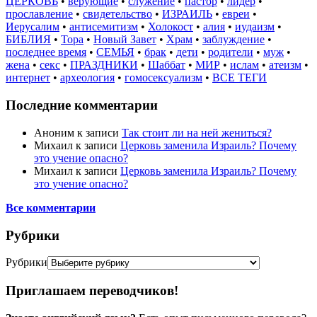
ЦЕРКОВЬ
•
верующие
•
служение
•
пастор
•
лидер
•
прославление
•
свидетельство
•
ИЗРАИЛЬ
•
евреи
•
Иерусалим
•
антисемитизм
•
Холокост
•
алия
•
иудаизм
•
БИБЛИЯ
•
Тора
•
Новый Завет
•
Храм
•
заблуждение
•
последнее время
•
СЕМЬЯ
•
брак
•
дети
•
родители
•
муж
•
жена
•
секс
•
ПРАЗДНИКИ
•
Шаббат
•
МИР
•
ислам
•
атеизм
•
интернет
•
археология
•
гомосексуализм
•
ВСЕ ТЕГИ
Последние комментарии
Аноним
к записи
Так стоит ли на ней жениться?
Михаил
к записи
Церковь заменила Израиль? Почему
это учение опасно?
Михаил
к записи
Церковь заменила Израиль? Почему
это учение опасно?
Все комментарии
Рубрики
Рубрики
Приглашаем переводчиков!