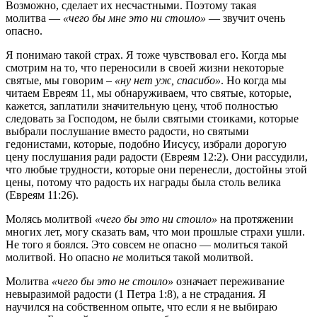
Возможно, сделает их несчастными. Поэтому такая
молитва —
«чего бы мне это ни стоило»
— звучит очень
опасно.
Я понимаю такой страх. Я тоже чувствовал его. Когда мы
смотрим на то, что переносили в своей жизни некоторые
святые, мы говорим –
«ну нет уж, спасибо»
. Но когда мы
читаем Евреям 11, мы обнаруживаем, что святые, которые,
кажется, заплатили значительную цену, чтоб полностью
следовать за Господом, не были святыми стоиками, которые
выбрали послушание вместо радости, но святыми
гедонистами, которые, подобно Иисусу, избрали дорогую
цену послушания ради радости (Евреям 12:2). Они рассудили,
что любые трудности, которые они перенесли, достойны этой
цены, потому что радость их награды была столь велика
(Евреям 11:26).
Молясь молитвой
«чего бы это ни стоило»
на протяжении
многих лет, могу сказать вам, что мои прошлые страхи ушли.
Не того я боялся. Это совсем не опасно — молиться такой
молитвой. Но опасно
не
молиться такой молитвой.
Молитва
«чего бы это не стоило»
означает переживание
невыразимой радости (1 Петра 1:8), а не страдания. Я
научился на собственном опыте, что если я не выбираю