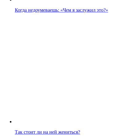
Когда недоумеваешь: «Чем я заслужил это?»
Так стоит ли на ней жениться?