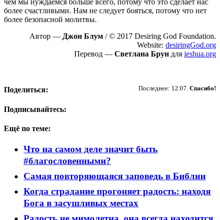
чем мы нуждаемся больше всего, потому что это сделает нас
более счастливыми. Нам не следует бояться, потому что нет
более безопасной молитвы.
Автор —
Джон Блум
/ © 2017 Desiring God Foundation.
Website:
desiringGod.org
Перевод —
Светлана Брун
для
ieshua.org
Пожертвовать
Последнее: 12.07.
Спасибо!
Поделиться:
Подписывайтесь:
Ещё по теме:
Что на самом деле значит быть
#благословенными?
Самая повторяющаяся заповедь в Библии
Когда страдание прогоняет радость: находя
Бога в засушливых местах
Радость не мимолетна, она всегда находится