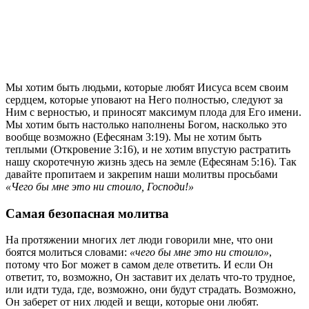
М
ы хотим быть людьми, которые любят Иисуса всем своим
сердцем, которые уповают на Него полностью, следуют за
Ним с верностью, и приносят максимум плода для Его имени.
Мы хотим быть настолько наполнены Богом, насколько это
вообще возможно (Ефесянам 3:19). Мы не хотим быть
теплыми (Откровение 3:16), и не хотим впустую растратить
нашу скоротечную жизнь здесь на земле (Ефесянам 5:16). Так
давайте пропитаем и закрепим наши молитвы просьбами
«Чего бы мне это ни стоило, Господи!»
Самая
безопасная
молитва
На протяжении многих лет люди говорили мне, что они
боятся молиться словами:
«чего бы мне это ни стоило»
,
потому что Бог может в самом деле ответить. И если Он
ответит, то, возможно, Он заставит их делать что-то трудное,
или идти туда, где, возможно, они будут страдать. Возможно,
Он заберет от них людей и вещи, которые они любят.