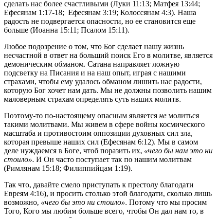
сделать нас более счастливыми (Луки 11:13; Матфея 13:44;
Ефесянам 1:17-18; Ефесянам 3:19; Колоссянам 4:3). Наша
радость не подвергается опасности, но ее становится еще
больше (Иоанна 15:11; Псалом 15:11).
Любое подозрение о том, что Бог сделает нашу жизнь
несчастной в ответ на больший поиск Его в молитве, является
демоническим обманом. Сатана направляет ложную
подсветку на Писания и на наш опыт, играя с нашими
страхами, чтобы ему удалось обманом лишить нас радости,
которую Бог хочет нам дать. Мы не должны позволить нашим
маловерным страхам определять суть наших молитв.
Поэтому-то по-настоящему опасным является
не
молиться
такими молитвами. Мы живем в сфере войны космического
масштаба и противостоим оппозиции духовных сил зла,
которая превыше наших сил (Ефесянам 6:12). Мы в самом
деле нуждаемся в Боге, чтоб поразить их,
«чего бы нам это ни
стоило»
. И Он часто поступает так по нашим молитвам
(Римлянам 15:18; Филиппийцам 1:19).
Так что, давайте смело приступать к престолу благодати
Евреям 4:16), и просить столько этой благодати, сколько лишь
возможно,
«чего бы это ни стоило»
. Потому что мы просим
Того, Кого мы любим больше всего, чтобы Он дал нам то, в