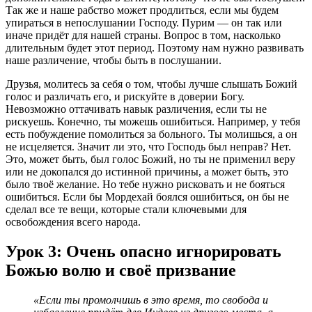
Так же и наше рабство может продлиться, если мы будем
упираться в непослушании Господу. Пурим — он так или
иначе придёт для нашей страны. Вопрос в том, насколько
длительным будет этот период. Поэтому нам нужно развивать
наше различение, чтобы быть в послушании.
Друзья, молитесь за себя о том, чтобы лучше слышать Божий
голос и различать его, и рискуйте в доверии Богу.
Невозможно оттачивать навык различения, если ты не
рискуешь. Конечно, ты можешь ошибиться. Например, у тебя
есть побуждение помолиться за больного. Ты молишься, а он
не исцеляется. Значит ли это, что Господь был неправ? Нет.
Это, может быть, был голос Божий, но ты не применил веру
или не докопался до истинной причины, а может быть, это
было твоё желание. Но тебе нужно рисковать и не бояться
ошибиться. Если бы Мордехай боялся ошибиться, он бы не
сделал все те вещи, которые стали ключевыми для
освобождения всего народа.
Урок 3: Очень опасно игнорировать
Божью волю и своё призвание
«Если ты промолчишь в это время, то свобода и