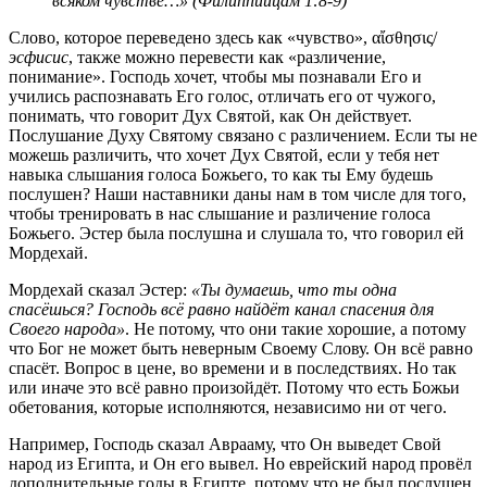
всяком чувстве…» (Филиппийцам 1:8-9)
Слово, которое переведено здесь как «чувство», αἴσθησις/
эсфисис
, также можно перевести как «различение,
понимание». Господь хочет, чтобы мы познавали Его и
учились распознавать Его голос, отличать его от чужого,
понимать, что говорит Дух Святой, как Он действует.
Послушание Духу Святому связано с различением. Если ты не
можешь различить, что хочет Дух Святой, если у тебя нет
навыка слышания голоса Божьего, то как ты Ему будешь
послушен? Наши наставники даны нам в том числе для того,
чтобы тренировать в нас слышание и различение голоса
Божьего. Эстер была послушна и слушала то, что говорил ей
Мордехай.
Мордехай сказал Эстер:
«Ты думаешь, что ты одна
спасёшься? Господь всё равно найдёт канал спасения для
Своего народа»
. Не потому, что они такие хорошие, а потому
что Бог не может быть неверным Своему Слову. Он всё равно
спасёт. Вопрос в цене, во времени и в последствиях. Но так
или иначе это всё равно произойдёт. Потому что есть Божьи
обетования, которые исполняются, независимо ни от чего.
Например, Господь сказал Аврааму, что Он выведет Свой
народ из Египта, и Он его вывел. Но еврейский народ провёл
дополнительные годы в Египте, потому что не был послушен.