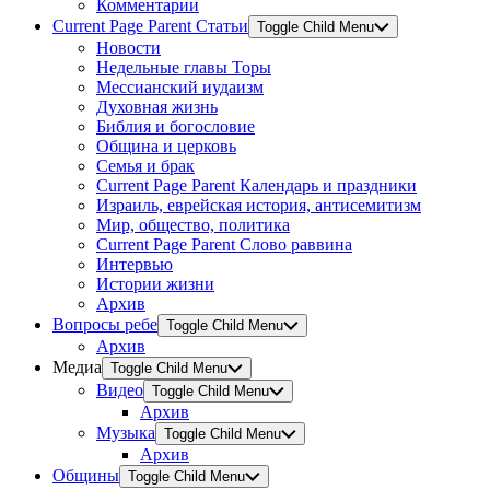
Комментарии
Current Page Parent
Статьи
Toggle Child Menu
Новости
Недельные главы Торы
Мессианский иудаизм
Духовная жизнь
Библия и богословие
Община и церковь
Семья и брак
Current Page Parent
Календарь и праздники
Израиль, еврейская история, антисемитизм
Мир, общество, политика
Current Page Parent
Слово раввина
Интервью
Истории жизни
Архив
Вопросы ребе
Toggle Child Menu
Архив
Медиа
Toggle Child Menu
Видео
Toggle Child Menu
Архив
Музыка
Toggle Child Menu
Архив
Общины
Toggle Child Menu