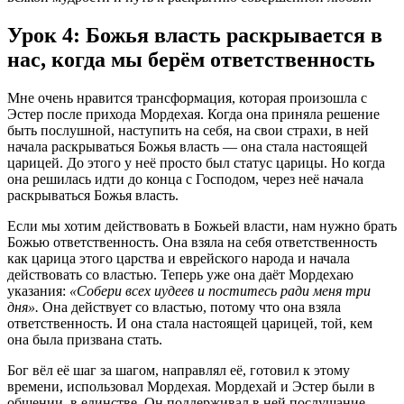
Урок 4: Божья власть раскрывается в
нас, когда мы берём ответственность
Мне очень нравится трансформация, которая произошла с
Эстер после прихода Мордехая. Когда она приняла решение
быть послушной, наступить на себя, на свои страхи, в ней
начала раскрываться Божья власть — она стала настоящей
царицей. До этого у неё просто был статус царицы. Но когда
она решилась идти до конца с Господом, через неё начала
раскрываться Божья власть.
Если мы хотим действовать в Божьей власти, нам нужно брать
Божью ответственность. Она взяла на себя ответственность
как царица этого царства и еврейского народа и начала
действовать со властью. Теперь уже она даёт Мордехаю
указания:
«Собери всех иудеев и поститесь ради меня три
дня».
Она действует со властью, потому что она взяла
ответственность. И она стала настоящей царицей, той, кем
она была призвана стать.
Бог вёл её шаг за шагом, направлял её, готовил к этому
времени, использовал Мордехая. Мордехай и Эстер были в
общении, в единстве. Он поддерживал в ней послушание,