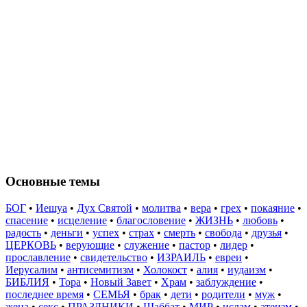
Основные темы
БОГ
•
Иешуа
•
Дух Святой
•
молитва
•
вера
•
грех
•
покаяние
•
спасение
•
исцеление
•
благословение
•
ЖИЗНЬ
•
любовь
•
радость
•
деньги
•
успех
•
страх
•
смерть
•
свобода
•
друзья
•
ЦЕРКОВЬ
•
верующие
•
служение
•
пастор
•
лидер
•
прославление
•
свидетельство
•
ИЗРАИЛЬ
•
евреи
•
Иерусалим
•
антисемитизм
•
Холокост
•
алия
•
иудаизм
•
БИБЛИЯ
•
Тора
•
Новый Завет
•
Храм
•
заблуждение
•
последнее время
•
СЕМЬЯ
•
брак
•
дети
•
родители
•
муж
•
жена
•
секс
•
ПРАЗДНИКИ
•
Шаббат
•
МИР
•
ислам
•
атеизм
•