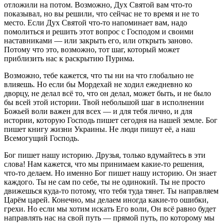
отложили на потом. Возможно, Дух Святой вам что-то
показывал, но вы решили, что сейчас не то время и не то
место. Если Дух Святой что-то напоминает вам, надо
помолиться и решить этот вопрос с Господом и своими
наставниками — или закрыть его, или открыть заново.
Потому что это, возможно, тот шаг, который может
приблизить нас к раскрытию Пурима.
Возможно, тебе кажется, что ты ни на что глобально не
влияешь. Но если бы Мордехай не ходил ежедневно ко
дворцу, не делал всё то, что он делал, может быть, и не было
бы всей этой истории. Твой небольшой шаг в исполнении
Божьей воли важен для всех — и для тебя лично, и для
истории, которую Господь пишет сегодня на нашей земле. Бог
пишет книгу жизни Украины. Не люди пишут её, а наш
Всемогущий Господь.
Бог пишет нашу историю. Друзья, только вдумайтесь в эти
слова! Нам кажется, что мы принимаем какие-то решения,
что-то делаем. Но именно Бог пишет нашу историю. Он знает
каждого. Ты не сам по себе, ты не одинокий. Ты не просто
движешься куда-то потому, что тебя туда тянет. Ты направляем
Царём царей. Конечно, мы делаем иногда какие-то ошибки,
грехи. Но если мы хотим искать Его воли, Он всё равно будет
направлять нас на свой путь — прямой путь, по которому мы