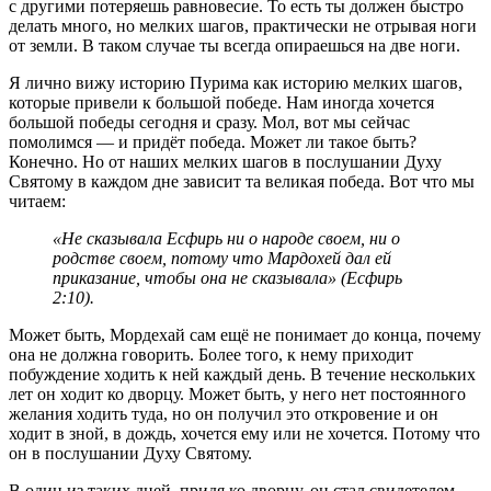
с другими потеряешь равновесие. То есть ты должен быстро
делать много, но мелких шагов, практически не отрывая ноги
от земли. В таком случае ты всегда опираешься на две ноги.
Я лично вижу историю Пурима как историю мелких шагов,
которые привели к большой победе. Нам иногда хочется
большой победы сегодня и сразу. Мол, вот мы сейчас
помолимся — и придёт победа. Может ли такое быть?
Конечно. Но от наших мелких шагов в послушании Духу
Святому в каждом дне зависит та великая победа. Вот что мы
читаем:
«Не сказывала Есфирь ни о народе своем, ни о
родстве своем, потому что Мардохей дал ей
приказание, чтобы она не сказывала» (Есфирь
2:10).
Может быть, Мордехай сам ещё не понимает до конца, почему
она не должна говорить. Более того, к нему приходит
побуждение ходить к ней каждый день. В течение нескольких
лет он ходит ко дворцу. Может быть, у него нет постоянного
желания ходить туда, но он получил это откровение и он
ходит в зной, в дождь, хочется ему или не хочется. Потому что
он в послушании Духу Святому.
В один из таких дней, придя ко дворцу, он стал свидетелем