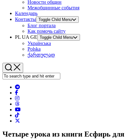
Новости общин
Межобщинные события
Календарь
Контакты
Toggle Child Menu
Блог портала
Как помочь сайту
PL UA GE
Toggle Child Menu
Українська
Polska
ქართულად
Четыре урока из книги Есфирь для