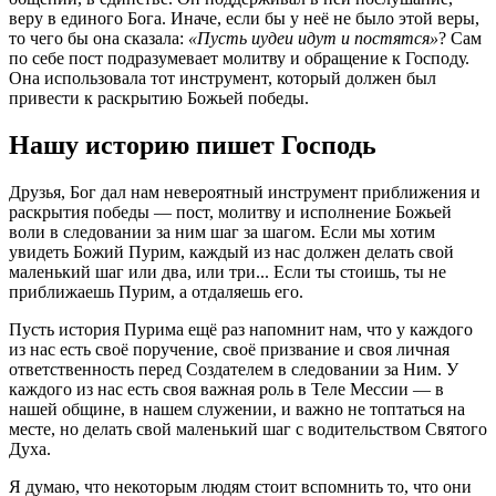
веру в единого Бога. Иначе, если бы у неё не было этой веры,
то чего бы она сказала:
«Пусть иудеи идут и постятся»
? Сам
по себе пост подразумевает молитву и обращение к Господу.
Она использовала тот инструмент, который должен был
привести к раскрытию Божьей победы.
Нашу историю пишет Господь
Друзья, Бог дал нам невероятный инструмент приближения и
раскрытия победы — пост, молитву и исполнение Божьей
воли в следовании за ним шаг за шагом. Если мы хотим
увидеть Божий Пурим, каждый из нас должен делать свой
маленький шаг или два, или три... Если ты стоишь, ты не
приближаешь Пурим, а отдаляешь его.
Пусть история Пурима ещё раз напомнит нам, что у каждого
из нас есть своё поручение, своё призвание и своя личная
ответственность перед Создателем в следовании за Ним. У
каждого из нас есть своя важная роль в Теле Мессии — в
нашей общине, в нашем служении, и важно не топтаться на
месте, но делать свой маленький шаг с водительством Святого
Духа.
Я думаю, что некоторым людям стоит вспомнить то, что они