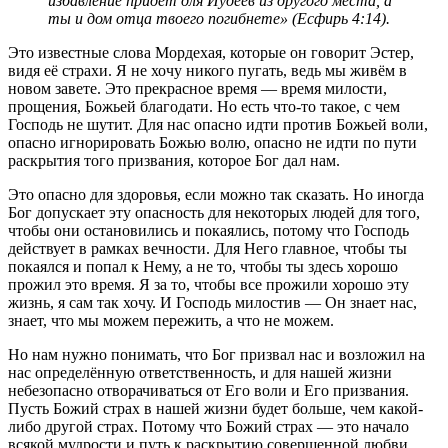
избавление придёт для Иудеев из другого места, а
ты и дом отца твоего погибнете» (Есфирь 4:14).
Это известные слова Мордехая, которые он говорит Эстер,
видя её страхи. Я не хочу никого пугать, ведь мы живём в
новом завете. Это прекрасное время — время милости,
прощения, Божьей благодати. Но есть что-то такое, с чем
Господь не шутит. Для нас опасно идти против Божьей воли,
опасно игнорировать Божью волю, опасно не идти по пути
раскрытия того призвания, которое Бог дал нам.
Это опасно для здоровья, если можно так сказать. Но иногда
Бог допускает эту опасность для некоторых людей для того,
чтобы они остановились и покаялись, потому что Господь
действует в рамках вечности. Для Него главное, чтобы ты
покаялся и попал к Нему, а не то, чтобы ты здесь хорошо
прожил это время. Я за то, чтобы все прожили хорошо эту
жизнь, я сам так хочу. И Господь милостив — Он знает нас,
знает, что мы можем пережить, а что не можем.
Но нам нужно понимать, что Бог призвал нас и возложил на
нас определённую ответственность, и для нашей жизни
небезопасно отворачиваться от Его воли и Его призвания.
Пусть Божий страх в нашей жизни будет больше, чем какой-
либо другой страх. Потому что Божий страх — это начало
всякой мудрости и путь к раскрытию совершенной любви.