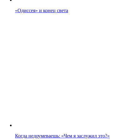
«Одиссея» и конец света
Когда недоумеваешь: «Чем я заслужил это?»