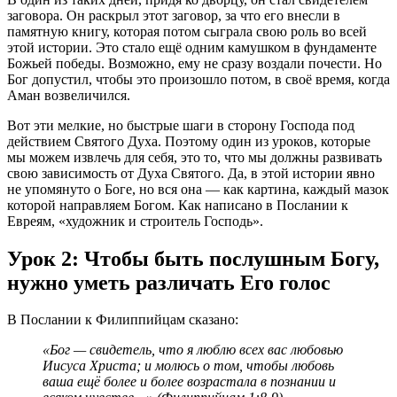
заговора. Он раскрыл этот заговор, за что его внесли в
памятную книгу, которая потом сыграла свою роль во всей
этой истории. Это стало ещё одним камушком в фундаменте
Божьей победы. Возможно, ему не сразу воздали почести. Но
Бог допустил, чтобы это произошло потом, в своё время, когда
Аман возвеличился.
Вот эти мелкие, но быстрые шаги в сторону Господа под
действием Святого Духа. Поэтому один из уроков, которые
мы можем извлечь для себя, это то, что мы должны развивать
свою зависимость от Духа Святого. Да, в этой истории явно
не упомянуто о Боге, но вся она — как картина, каждый мазок
которой направляем Богом. Как написано в Послании к
Евреям, «художник и строитель Господь».
Урок 2: Чтобы быть послушным Богу,
нужно уметь различать Его голос
В Послании к Филиппийцам сказано:
«Бог — свидетель, что я люблю всех вас любовью
Иисуса Христа; и молюсь о том, чтобы любовь
ваша ещё более и более возрастала в познании и