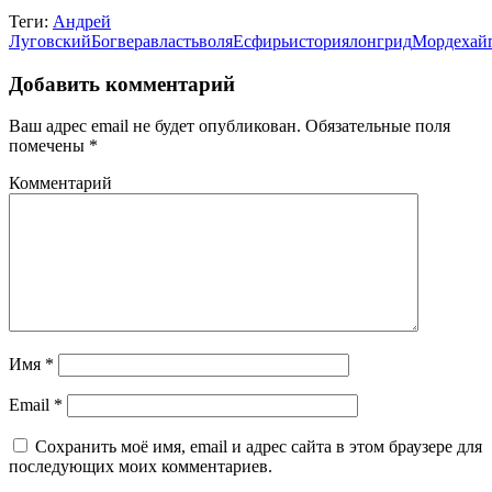
Теги:
Андрей
Луговский
Бог
вера
власть
воля
Есфирь
история
лонгрид
Мордехай
Добавить комментарий
Ваш адрес email не будет опубликован.
Обязательные поля
помечены
*
Комментарий
Имя
*
Email
*
Сохранить моё имя, email и адрес сайта в этом браузере для
последующих моих комментариев.